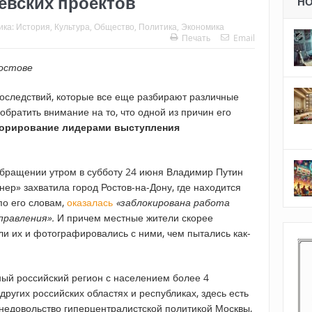
евских проектов
Н
ика:
История
,
Культура
,
Общество
,
Политика
,
Экономика
Печать
Email
Ростове
оследствий, которые все еще разбирают различные
обратить внимание на то, что одной из причин его
норирование лидерами выступления
обращении утром в субботу 24 июня Владимир Путин
нер» захватила город Ростов-на-Дону, где находится
по его словам,
оказалась
«заблокирована работа
правления».
И причем местные жители скорее
и их и фотографировались с ними, чем пытались как-
ный российский регион с населением более 4
других российских областях и республиках, здесь есть
 недовольство гиперцентралистской политикой Москвы,