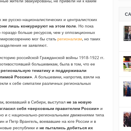
ирные жители эвакуированы, не привели ни к каким
С
х же русско-националистических и централистских
они лишь конкурируют на этом поле
. Но пока
о гораздо больше ресурсов, чем у оппозиционных
 мировоззрению мог бы стать
регионализм
, но таких
разделения не заявляют.
историю российской Гражданской войны 1918-1922 гг.
отивостоявшей большевикам, была в том, что ее
 региональную тематику и поддерживали
елимой России»
. А большевики, напротив, взяли на
екли к себе симпатии различных региональных
к, воевавший в Сибири, выступал
не за новую
згласил себя «верховным правителем России»
и
 но и с национально-региональными движениями типа
ин и Петр Врангель, воевавшие на юге России и в
 новые республики и
не пытались добиться их