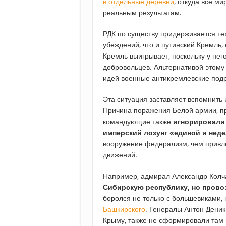
в отдельные деревни
, откуда все м
реальным результатам.
РДК по существу придерживается те
убеждений, что и путинский Кремль,
Кремль выигрывает, поскольку у нег
добровольцев. Альтернативой этому
идей военные антикремлевские под
Эта ситуация заставляет вспомнить 
Причина поражения Белой армии, пр
командующие также
игнорировали
имперский лозунг «единой и нед
вооружение федерализм, чем привл
движений.
Например, адмирал Александр Колча
Сибирскую республику, но прово
боролся не только с большевиками,
Башкирского
. Генералы Антон Деник
Крыму, также не сформировали там