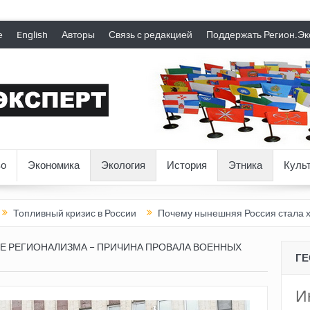
е
English
Авторы
Связь с редакцией
Поддержать Регион.Эк
о
Экономика
Экология
История
Этника
Куль
ный кризис в России
Почему нынешняя Россия стала хуже, чем
Е РЕГИОНАЛИЗМА – ПРИЧИНА ПРОВАЛА ВОЕННЫХ
Г
И