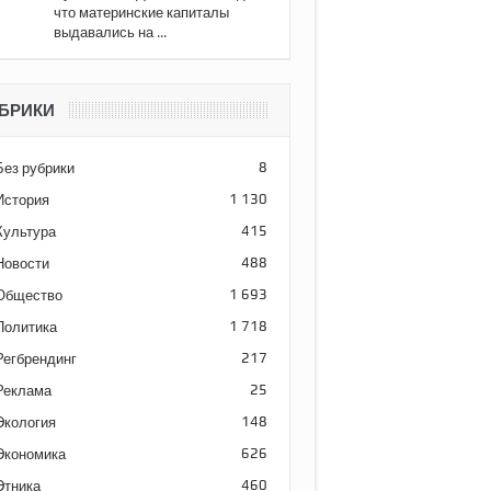
что материнские капиталы
выдавались на ...
БРИКИ
Без рубрики
8
История
1 130
Культура
415
Новости
488
Общество
1 693
Политика
1 718
Регбрендинг
217
Реклама
25
Экология
148
Экономика
626
Этника
460