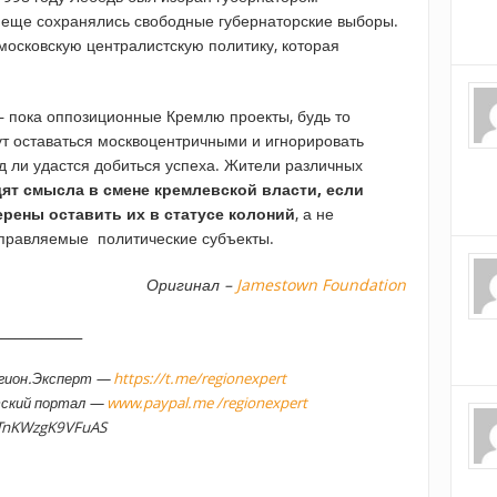
ии еще сохранялись свободные губернаторские выборы.
 московскую централистскую политику, которая
 – пока оппозиционные Кремлю проекты, будь то
ут оставаться москвоцентричными и игнорировать
д ли удастся добиться успеха. Жители различных
дят смысла в смене кремлевской власти, если
рены оставить их в статусе колоний
, а не
управляемые политические субъекты.
Оригинал –
Jamestown Foundation
_____________
егион.Эксперт —
https://t.me/regionexpert
тский портал —
www.paypal.me /regionexpert
TnKWzgK9VFuAS