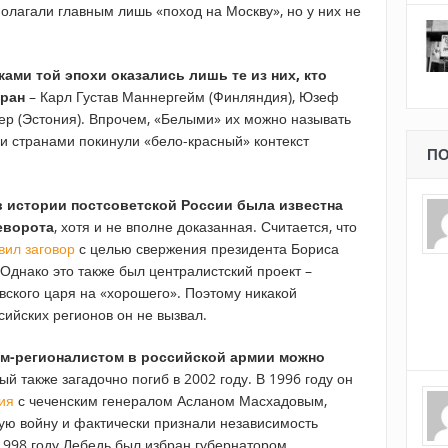
полагали главным лишь «поход на Москву», но у них не
ми той эпохи оказались лишь те из них, кто
тран
– Карл Густав Маннергейм (Финляндия), Юзеф
ер (Эстония). Впрочем, «Белыми» их можно называть
ми странами покинули «бело-красный» контекст
ПО
в истории постсоветской России была известна
еворота
, хотя и не вполне доказанная. Считается, что
вил заговор
с целью свержения президента Бориса
 Однако это также был централистский проект –
вского царя на «хорошего». Поэтому никакой
ийских регионов он не вызвал.
м-регионалистом в российской армии можно
рый также загадочно погиб в 2002 году. В 1996 году он
ия
с чеченским генералом Асланом Масхадовым,
ую войну и фактически признали независимость
1998 году Лебедь был избран губернатором