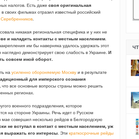
ных налогов. Есть даже
своя оригинальная
ю в своих фильмах отразил известный российский
 Серебренников
.
есовала никакая региональная специфика и у них не
ове и наладить контакты с местным населением
.
 закрепления им бы наверняка удалось удержать этот
ЧТ
я наглядно демонстрирует свою слабость в Украине.
И
ть совсем иной оборот.
ать на
усиленно обороняемую Москву
и в результате
радиционный для имперского сознания
т, что все основные вопросы страны можно решить
ленных регионах.
ругого военного подразделения, которое
ся на стороне Украины. Речь идет о Русском
в мае совершил несколько рейдов в Белгородскую
ски не вступал в контакт с местным населением, уж
ся выражать его интересы
. Эти
краткосрочные рейды