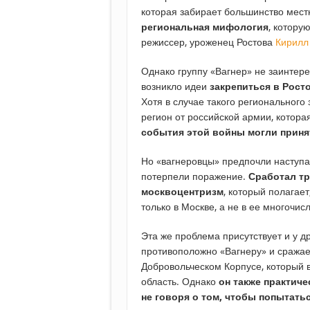
которая забирает большинство мест
региональная мифология
, котору
режиссер, уроженец Ростова
Кирилл
Однако группу «Вагнер» не заинтер
возникло идеи
закрепиться в Рост
Хотя в случае такого регионального
регион от российской армии, котора
события этой войны могли приня
Но «вагнеровцы» предпочли наступ
потерпели поражение.
Сработал т
москвоцентризм
, который полагае
только в Москве, а не в ее многочис
Эта же проблема присутствует и у д
противоположно «Вагнеру» и сражает
Добровольческом Корпусе, который 
область. Однако
он также практиче
не говоря о том, чтобы попытать