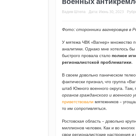
военных антикремл
Вадим Штепа
Дата:
Июнь 30, 2023
Рубр
Фото: сторонники вагнеровцев в 
У мятежа ЧВК «Вагнер» множество п
аналитики. Однако мне хотелось бы 
быстрого провала стало
полное иг
регионалистской проблематики
.
В своем довольно паническом теле
фактически признал, что группа «Ваг
штаб Южного военного округа. Там, 
органов гражданского и военного у
приветствовали
мятежников – угощал
то им сопротивляться.
Ростовская область – довольно круп
миллионов человек. Как и во многих 
свои регионалистские настроения и