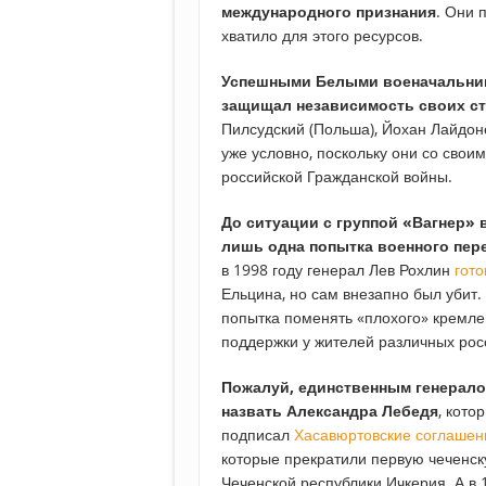
международного признания
. Они 
хватило для этого ресурсов.
Успешными Белыми военачальника
защищал независимость своих с
Пилсудский (Польша), Йохан Лайдон
уже условно, поскольку они со свои
российской Гражданской войны.
До ситуации с группой «Вагнер» 
лишь
одна попытка военного пер
в 1998 году генерал Лев Рохлин
гото
Ельцина, но сам внезапно был убит.
попытка поменять «плохого» кремле
поддержки у жителей различных росс
Пожалуй, единственным генерало
назвать Александра Лебедя
, кото
подписал
Хасавюртовские соглашен
которые прекратили первую чеченск
Чеченской республики Ичкерия. А в 