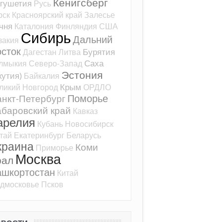
Кёнигсберг
гушетия
Русь
рск
Красноярский край
Залесье
чня
Каталония
Финляндия
США
Сибирь
Дальний
закия
сток
Бурятия
Дагестан
Литва
Саха
лмыкия
Северо-Запад
Эстония
кутия)
Байкалия
Крым
ликий Новгород
ОРДЛО
Поморье
нкт-Петербург
баровский край
Кавказ
арелия
Кубань
Новосибирск
тай
Екатеринбург
Беларусь
краина
Коми
Приморье
Москва
рал
ашкортостан
Китай
дмосковье
Псков