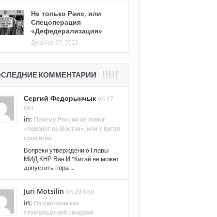
Не только Рәис, или
Спецоперация
«Дефедерализация»
Декабрь 27, 2022
СЛЕДНИЕ КОММЕНТАРИИ
Сергий Федорынчык
on 17
Окт
in:
Почему России не помог
«поворот на Восток», или у Китая
своя игра
Вопреки утверждению Главы
МИД КНР Ван И "Китай не может
допустить пора ...
Juri Motsilin
on 20 Сен
in:
Патриотизм как
стокгольмский синдром