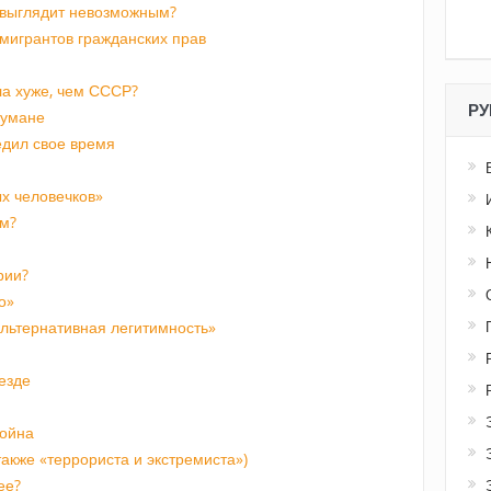
 выглядит невозможным?
мигрантов гражданских прав
а хуже, чем СССР?
РУ
 тумане
едил свое время
х человечков»
м?
рии?
о»
альтернативная легитимность»
езде
война
акже «террориста и экстремиста»)
ее?