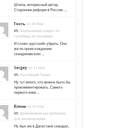
Штепа, интересный автор.
Сторонник реформ в России. ...
Гость
on 06 Янв
in:
Хорошилище грядет по
гульбищу на позорище
И слово «русский» убрать. Оно
же по происхождению
скандинавское! ...
Sergey
on 21 Ноя
in:
Настоящий Трамп
Ну тут много, что можно было бы
прокомментировать. Самого
первого изве ...
Елена
on 04 Апр
in:
Демография как проблема
для регионализма
Ну был же в Дагестане скандал,