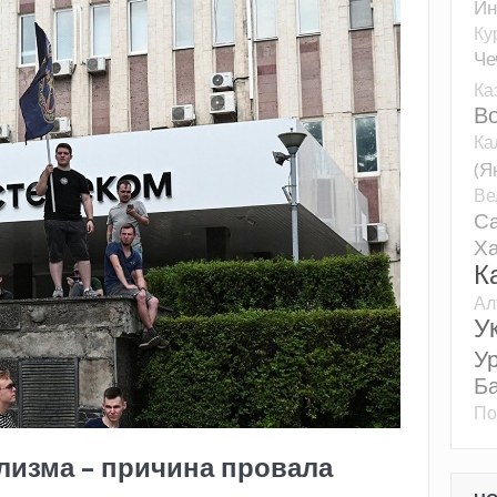
Ин
Ку
Че
Ка
Во
Ка
(Я
Ве
Са
Ха
К
Ал
У
У
Б
По
лизма – причина провала