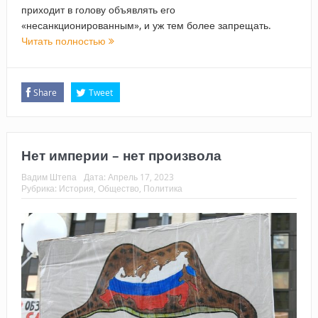
приходит в голову объявлять его
«несанкционированным», и уж тем более запрещать.
Читать полностью
Share
Tweet
Нет империи – нет произвола
Вадим Штепа
Дата:
Апрель 17, 2023
Рубрика:
История
,
Общество
,
Политика