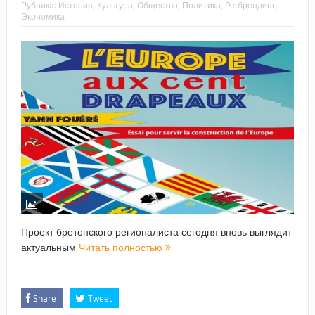
Рубрика:
История
,
Культура
,
Общество
,
Политика
,
Регбрендинг
,
Экономика
Проект бретонского регионалиста сегодня вновь выглядит
актуальным
Читать полностью
Share
Tweet