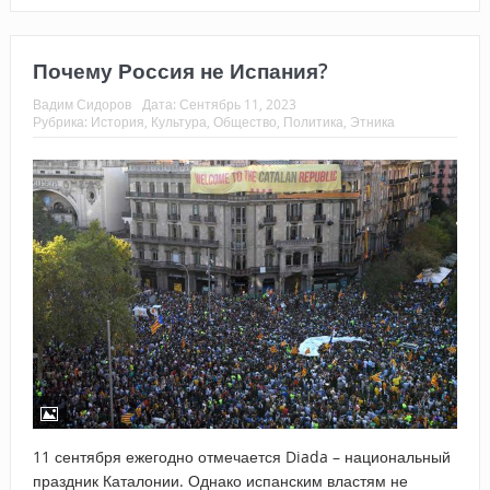
Почему Россия не Испания?
Вадим Сидоров
Дата:
Сентябрь 11, 2023
Рубрика:
История
,
Культура
,
Общество
,
Политика
,
Этника
11 сентября ежегодно отмечается Diada – национальный
праздник Каталонии. Однако испанским властям не