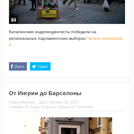
Каталонские индепендентисты победили на
региональных парламентских выборах
Читать полностью
Share
Tweet
От Ингрии до Барселоны
Павел Мезерин
Дата:
Октябрь 29, 2020
Рубрика:
История
,
Новости
,
Общество
,
Политика