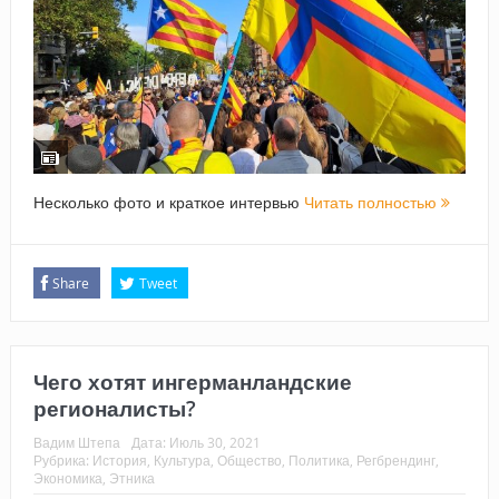
Несколько фото и краткое интервью
Читать полностью
Share
Tweet
Чего хотят ингерманландские
регионалисты?
Вадим Штепа
Дата:
Июль 30, 2021
Рубрика:
История
,
Культура
,
Общество
,
Политика
,
Регбрендинг
,
Экономика
,
Этника