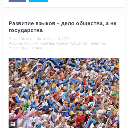
Развитие языков – дело общества, а не
государства
Регион.Эксперт
Дата:
Март 14, 2023
Рубрика:
История
,
Культура
,
Новости
,
Общество
,
Политика
,
Регбрендинг
,
Этника