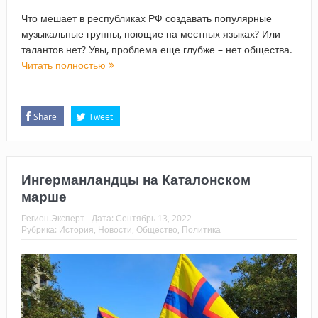
Что мешает в республиках РФ создавать популярные
музыкальные группы, поющие на местных языках? Или
талантов нет? Увы, проблема еще глубже – нет общества.
Читать полностью
Share
Tweet
Ингерманландцы на Каталонском
марше
Регион.Эксперт
Дата:
Сентябрь 13, 2022
Рубрика:
История
,
Новости
,
Общество
,
Политика