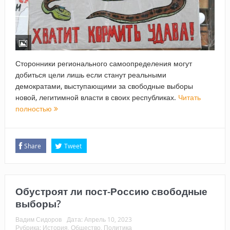
Сторонники регионального самоопределения могут
добиться цели лишь если станут реальными
демократами, выступающими за свободные выборы
новой, легитимной власти в своих республиках.
Читать
полностью
Share
Tweet
Обустроят ли пост-Россию свободные
выборы?
Вадим Сидоров
Дата:
Апрель 10, 2023
Рубрика:
История
,
Общество
,
Политика