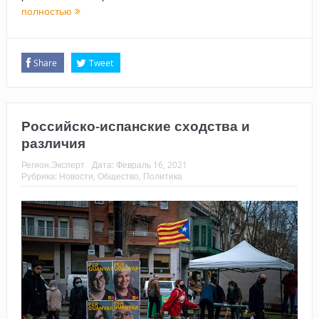
полностью
Share
Tweet
Российско-испанские сходства и
различия
Регион.Эксперт
Дата:
Февраль 16, 2021
Рубрика:
Новости
,
Общество
,
Политика