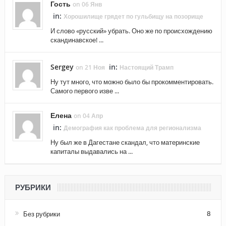
Гость
on 06 Янв
in:
Хорошилище грядет по гульбищу на позорище
И слово «русский» убрать. Оно же по происхождению
скандинавское! ...
Sergey
in:
on 21 Ноя
Настоящий Трамп
Ну тут много, что можно было бы прокомментировать.
Самого первого изве ...
Елена
on 04 Апр
in:
Демография как проблема для регионализма
Ну был же в Дагестане скандал, что материнские
капиталы выдавались на ...
РУБРИКИ
Без рубрики
8