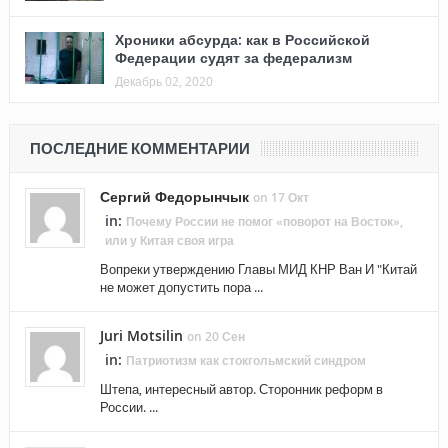
Хроники абсурда: как в Российской
Федерации судят за федерализм
Декабрь 02, 2020
ПОСЛЕДНИЕ КОММЕНТАРИИ
Сергий Федорынчык
on 17 Окт
in:
Почему России не помог «поворот на Восток»,
или у Китая своя игра
Вопреки утверждению Главы МИД КНР Ван И "Китай
не может допустить пора ...
Juri Motsilin
on 20 Сен
in:
Патриотизм как стокгольмский синдром
Штепа, интересный автор. Сторонник реформ в
России. ...