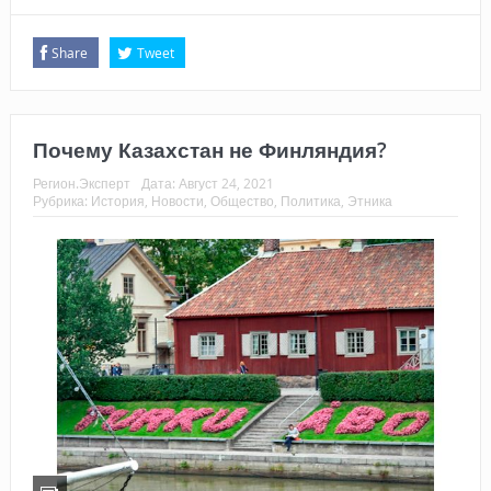
Share
Tweet
Почему Казахстан не Финляндия?
Регион.Эксперт
Дата:
Август 24, 2021
Рубрика:
История
,
Новости
,
Общество
,
Политика
,
Этника