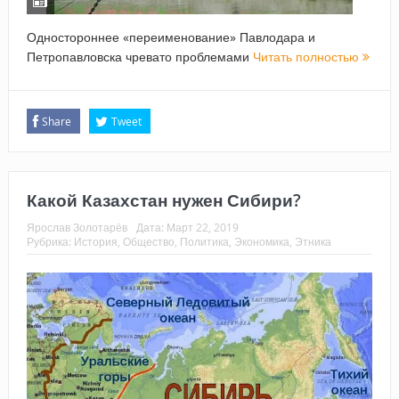
Одностороннее «переименование» Павлодара и
Петропавловска чревато проблемами
Читать полностью
Share
Tweet
Какой Казахстан нужен Сибири?
Ярослав Золотарёв
Дата:
Март 22, 2019
Рубрика:
История
,
Общество
,
Политика
,
Экономика
,
Этника