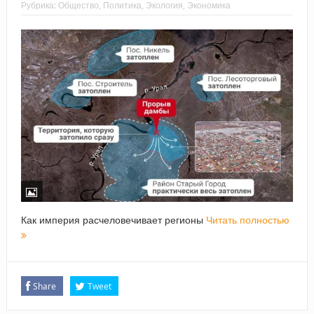
Рубрика:
Общество
,
Политика
,
Экология
,
Экономика
Как империя расчеловечивает регионы
Читать полностью
Share
Tweet