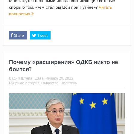
Мне кажутся нелепыми иногда возникающие сетевые
споры о том, «кем стал бы Цой при Путине»?
Читать
полностью
Share
Tweet
Почему «расширения» ОДКБ никто не
боится?
Вадим Штепа
Дата:
Январь 20, 2022
Рубрика:
История
,
Общество
,
Политика