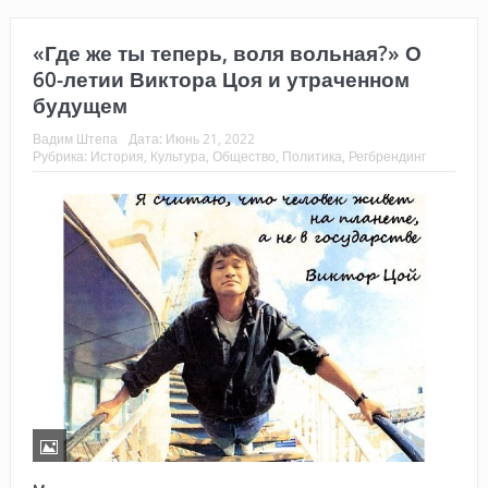
«Где же ты теперь, воля вольная?» О
60-летии Виктора Цоя и утраченном
будущем
Вадим Штепа
Дата:
Июнь 21, 2022
Рубрика:
История
,
Культура
,
Общество
,
Политика
,
Регбрендинг