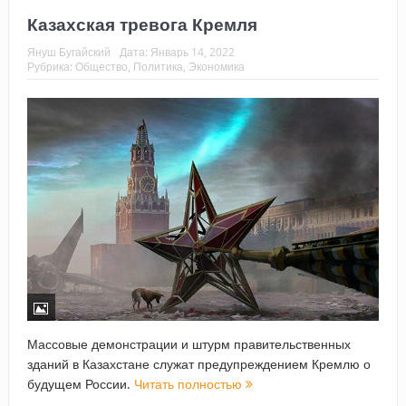
Казахская тревога Кремля
Януш Бугайский
Дата:
Январь 14, 2022
Рубрика:
Общество
,
Политика
,
Экономика
Массовые демонстрации и штурм правительственных
зданий в Казахстане служат предупреждением Кремлю о
будущем России.
Читать полностью