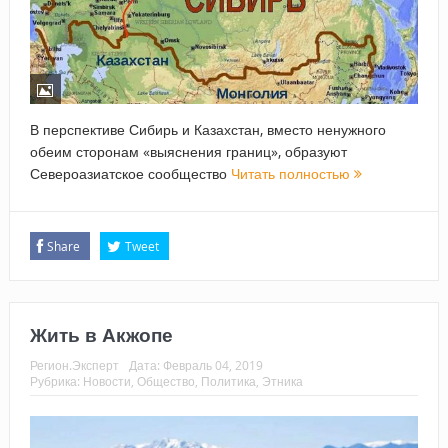
В перспективе Сибирь и Казахстан, вместо ненужного
обеим сторонам «выяснения границ», образуют
Североазиатское сообщество
Читать полностью
Share
Tweet
Жить в Акжопе
Регион.Эксперт
Дата:
Февраль 04, 2019
Рубрика:
Новости
,
Общество
,
Политика
,
Этника