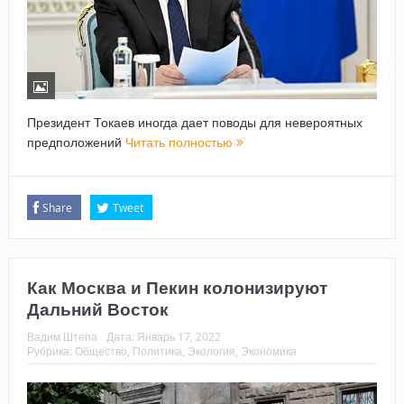
Президент Токаев иногда дает поводы для невероятных
предположений
Читать полностью
Share
Tweet
Как Москва и Пекин колонизируют
Дальний Восток
Вадим Штепа
Дата:
Январь 17, 2022
Рубрика:
Общество
,
Политика
,
Экология
,
Экономика