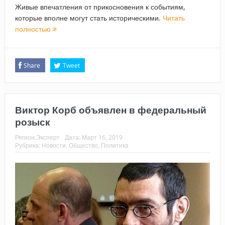
Живые впечатления от прикосновения к событиям,
которые вполне могут стать историческими.
Читать
полностью
Share
Tweet
Виктор Корб объявлен в федеральный
розыск
Регион.Эксперт
Дата:
Март 16, 2019
Рубрика:
Новости
,
Общество
,
Политика