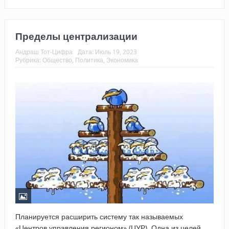
Пределы централизации
Андраш Тот-Цифра
Дата:
Июль 19, 2023
Рубрика:
Общество
,
Политика
,
Экономика
Планируется расширить систему так называемых
«Центров управления регионом» (ЦУР). Одна из целей