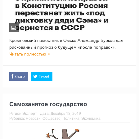
Кремлевский наместник в Омске Александр Бурков дал
рискованный прогноз о будущем «после поправок».
Читать полностью
Share
Tweet
Самозанятое государство
Регион.Эксперт
Дата:
Декабрь 18, 2019
Рубрика:
Новости
,
Общество
,
Политика
,
Экономика