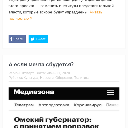
этого проекта — заменить институты представительной
власти, которые вскоре будут упразднены.
Читать
полностью
Share
Tweet
А если мечта сбудется?
Регион.Эксперт
Дата:
Июнь 21, 2020
Рубрика:
Культура
,
Новости
,
Общество
,
Политика