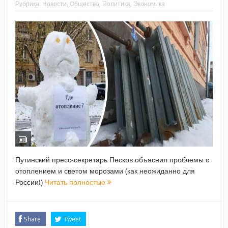
Рубрика:
Новости
,
Общество
,
Политика
,
Экономика
Путинский пресс-секретарь Песков объяснил проблемы с
отоплением и светом морозами (как неожиданно для
России!)
Читать полностью
Share
Tweet