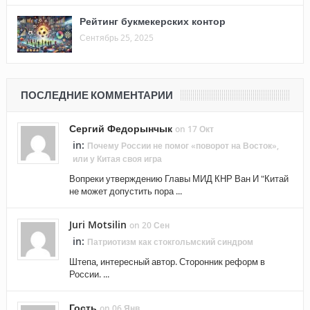
Рейтинг букмекерских контор
Сентябрь 25, 2025
ПОСЛЕДНИЕ КОММЕНТАРИИ
Сергий Федорынчык
on 17 Окт
in:
Почему России не помог «поворот на Восток»,
или у Китая своя игра
Вопреки утверждению Главы МИД КНР Ван И "Китай
не может допустить пора ...
Juri Motsilin
on 20 Сен
in:
Патриотизм как стокгольмский синдром
Штепа, интересный автор. Сторонник реформ в
России. ...
Гость
on 06 Янв