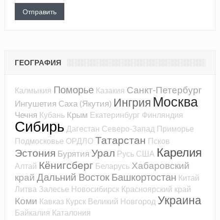
ГЕОГРАФИЯ
Поморье
Санкт-Петербург
Калмыкия
Казакия
Москва
Ингрия
Ингушетия
Саха (Якутия)
Чечня
Крым
Кубань
Екатеринбург
Финляндия
Сибирь
Дагестан
Северо-Запад
Приморье
Татарстан
Подмосковье
ОРДЛО
Псков
Карелия
Эстония
Урал
Бурятия
Русь
США
Кёнигсберг
Хабаровский
Алтай
Беларусь
Дальний Восток
Башкортостан
край
Китай
Литва
Залесье
Новосибирск
Красноярский край
Украина
Коми
Кавказ
Курск
Великий Новгород
Байкалия
Каталония