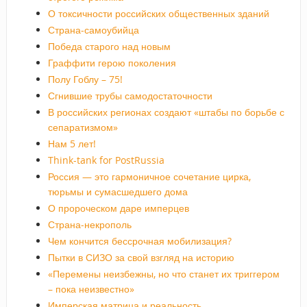
О токсичности российских общественных зданий
Страна-самоубийца
Победа старого над новым
Граффити герою поколения
Полу Гоблу – 75!
Сгнившие трубы самодостаточности
В российских регионах создают «штабы по борьбе с
сепаратизмом»
Нам 5 лет!
Think-tank for PostRussia
Россия — это гармоничное сочетание цирка,
тюрьмы и сумасшедшего дома
О пророческом даре имперцев
Страна-некрополь
Чем кончится бессрочная мобилизация?
Пытки в СИЗО за свой взгляд на историю
«Перемены неизбежны, но что станет их триггером
– пока неизвестно»
Имперская матрица и реальность