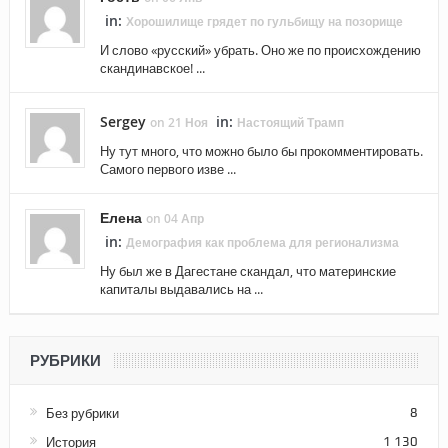
in:
Хорошилище грядет по гульбищу на позорище
И слово «русский» убрать. Оно же по происхождению
скандинавское! ...
Sergey
in:
on 21 Ноя
Настоящий Трамп
Ну тут много, что можно было бы прокомментировать.
Самого первого изве ...
Елена
on 04 Апр
in:
Демография как проблема для регионализма
Ну был же в Дагестане скандал, что материнские
капиталы выдавались на ...
РУБРИКИ
Без рубрики
8
История
1 130