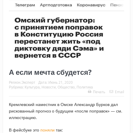
А если мечта сбудется?
Регион.Эксперт
Дата:
Июнь 21, 2020
Рубрика:
Культура
,
Новости
,
Общество
,
Политика
Печать
Email
Кремлевский наместник в Омске Александр Бурков дал
рискованный прогноз о будущем «после поправок» — см.
иллюстрацию.
В фейсбуке это
поняли
так: