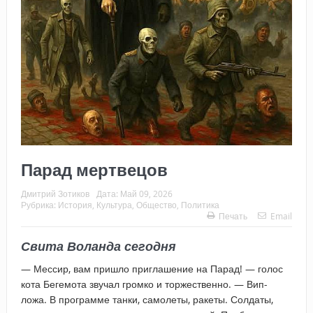
Парад мертвецов
Дмитрий Зотиков
Дата:
Май 09, 2026
Рубрика:
История
,
Культура
,
Общество
,
Политика
Печать
Email
Свита Воланда сегодня
— Мессир, вам пришло приглашение на Парад! — голос
кота Бегемота звучал громко и торжественно. — Вип-
ложа. В программе танки, самолеты, ракеты. Солдаты,