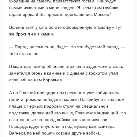
уходящие на смерть, приветствуют гостей. Прибудут
самые известные в мире злодеи. Я всем этим глубоко
фраппирован! Вы примете приглашение, Мессир?
Воланд взял у кота богато оформленную открытку и тут
же бросил ее в камин.
— Парад, несомненно, будет. Но это будет мой парад, —
тихо сказал он.
В квартире номер 50 после этих слов задрожали стекла,
заметался огонь в камине и с дивана с грохотом упал
спавший на нем Коровьев.
А на Главной площади тем временем уже собирались
гости и гремели победные марши. На трибуне в красном
плаще с черным подбоем стоял на специальной
подставке, делающей его выше, Главнокомандующий. Но
выстроенные на парад войска внезапно исчезли.
Площадь вдруг опустела, и под музыку композитора
Вагнера по ней пошли совсем другие войска.