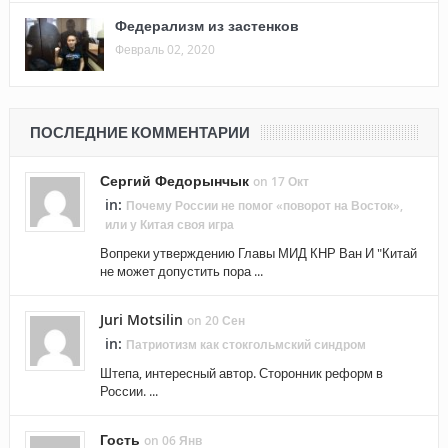
Федерализм из застенков
Февраль 02, 2020
ПОСЛЕДНИЕ КОММЕНТАРИИ
Сергий Федорынчык
on 17 Окт
in:
Почему России не помог «поворот на Восток»,
или у Китая своя игра
Вопреки утверждению Главы МИД КНР Ван И "Китай
не может допустить пора ...
Juri Motsilin
on 20 Сен
in:
Патриотизм как стокгольмский синдром
Штепа, интересный автор. Сторонник реформ в
России. ...
Гость
on 06 Янв