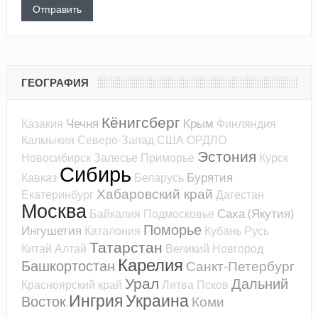
ГЕОГРАФИЯ
Кёнигсберг
Чечня
Крым
Казакия
Финляндия
Калмыкия
Северо-Запад
США
ОРДЛО
Эстония
Новосибирск
Залесье
Приморье
Курск
Сибирь
Бурятия
Кавказ
Беларусь
Хабаровский край
Екатеринбург
Дагестан
Москва
Саха (Якутия)
Байкалия
Подмосковье
Поморье
Ингушетия
Каталония
Кубань
Русь
Татарстан
Китай
Алтай
Великий Новгород
Карелия
Башкортостан
Санкт-Петербург
Урал
Дальний
Красноярский край
Литва
Псков
Ингрия
Украина
Восток
Коми