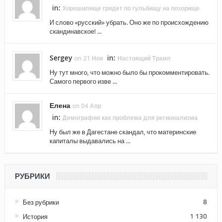
in:
Хорошилище грядет по гульбищу на позорище
И слово «русский» убрать. Оно же по происхождению
скандинавское! ...
Sergey
in:
on 21 Ноя
Настоящий Трамп
Ну тут много, что можно было бы прокомментировать.
Самого первого изве ...
Елена
on 04 Апр
in:
Демография как проблема для регионализма
Ну был же в Дагестане скандал, что материнские
капиталы выдавались на ...
РУБРИКИ
Без рубрики
8
История
1 130