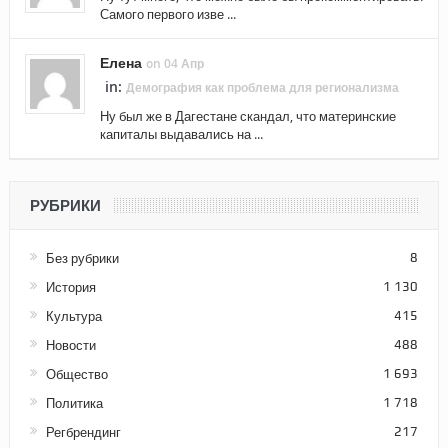
Самого первого изве ...
Елена
on 04 Апр
in:
Демография как проблема для регионализма
Ну был же в Дагестане скандал, что материнские
капиталы выдавались на ...
РУБРИКИ
Без рубрики
8
История
1 130
Культура
415
Новости
488
Общество
1 693
Политика
1 718
Регбрендинг
217