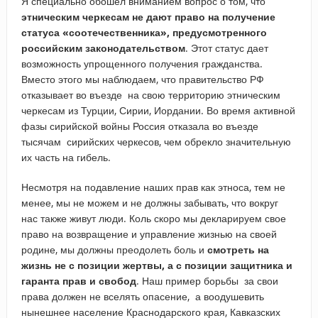
Я специально обошел вниманием вопрос о том, что
этническим черкесам не дают право на получение
статуса «соотечественника», предусмотренного
российским законодательством
. Этот статус дает
возможность упрощенного получения гражданства.
Вместо этого мы наблюдаем, что правительство РФ
отказывает во въезде на свою территорию этническим
черкесам из Турции, Сирии, Иордании. Во время активной
фазы сирийской войны Россия отказала во въезде
тысячам сирийских черкесов, чем обрекло значительную
их часть на гибель.
Несмотря на подавление наших прав как этноса, тем не
менее, мы не можем и не должны забывать, что вокруг
нас также живут люди. Коль скоро мы декларируем свое
право на возвращение и управление жизнью на своей
родине, мы должны преодолеть боль и
смотреть на
жизнь не с позиции жертвы, а с позиции защитника и
гаранта прав и свобод
. Наш пример борьбы за свои
права должен не вселять опасение, а воодушевить
нынешнее население Краснодарского края, Кавказских