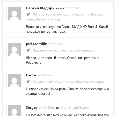
Сергий Федорынчык
on 17 Окт
in:
Почему России не помог «поворот на Восток»,
или у Китая своя игра
Вопреки утверждению Главы МИД КНР Ван И "Китай
не может допустить пора ...
Juri Motsilin
on 20 Сен
in:
Патриотизм как стокгольмский синдром
Штепа, интересный автор. Сторонник реформ в
России. ...
Гость
on 06 Янв
in:
Хорошилище грядет по гульбищу на позорище
И слово «русский» убрать. Оно же по происхождению
скандинавское! ...
Sergey
in:
on 21 Ноя
Настоящий Трамп
Ну тут много, что можно было бы прокомментировать.