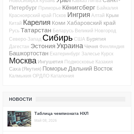
Новосибирск
Кубань
Кавказ
Литва
Кёнигсберг
Петербург
Приморье
Байкалия
Ингрия
Крым
Красноярский край
Псков
Алтай
Карелия
Коми
Хабаровский край
Китай
Татарстан
Русь
Беларусь
Великий Новгород
Сибирь
Бурятия
Северо-Запад
США
Украина
Эстония
Чечня
Дагестан
Финляндия
Башкортостан
Екатеринбург
Залесье
Курск
Москва
Ингушетия
Подмосковье
Казакия
Поморье
Дальний Восток
Саха (Якутия)
Калмыкия
ОРДЛО
Каталония
НОВОСТИ
Таблица чемпионата НХЛ
Май 08, 2026