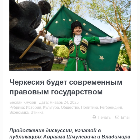
Черкесия будет современным
правовым государством
Беслан Кмузов
Дата:
Январь 24, 2025
Рубрика:
История
,
Культура
,
Общество
,
Политика
,
Регбрендинг
,
Экономика
,
Этника
Печать
Email
Продолжение дискуссии, начатой в
публикациях
Авраама Шмулевича
и
Владимира