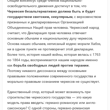
Общий консенсус среди членов национально-
освободительного движения достигнут в том, что
Черкесия безальтернативно должна быть и будет
государством светским, секулярным
, с верховенством
признанных и декларированных Организацией
Объединенных Наций прав человека. Черкесский народ
считает, что Декларация прав человека отвечает
основным обычаям и национальному духу черкесов.
Основа наших обычаев, неписаный кодекс морали Хабзэ,
ни в одном пункте не противоречит этой декларации.
Более того, история нашей войны, которая велась с 1763
по 1864 годы, воспринимается нашим народом именно
как
борьба свободных людей против тирании
.
Поэтому никакого диссонанса между основными
правовыми положениями современного государства и
морально-правовым сознанием черкесов не существует.
Единственный спор, который может возникнуть при
строительстве черкесского государства — это какую
модель права вводить: германо-романскую или англо-
саксонскую? С одной стороны, германо-романская