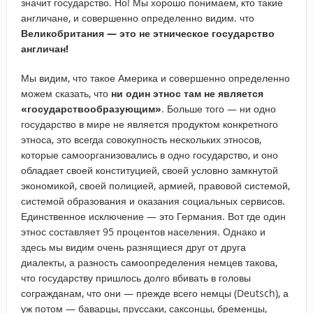
значит государство. Но! Мы хорошо понимаем, кто такие
англичане, и совершенно определенно видим. что
Великобритания — это не этническое государство
англичан!
Мы видим, что такое Америка и совершенно определенно
можем сказать, что
ни один этнос там не является
«государствообразующим»
. Больше того — ни одно
государство в мире не является продуктом конкретного
этноса, это всегда совокупность нескольких этносов,
которые самоорганизовались в одно государство, и оно
обладает своей конституцией, своей условно замкнутой
экономикой, своей полицией, армией, правовой системой,
системой образования и оказания социальных сервисов.
Единственное исключение — это Германия. Вот где один
этнос составляет 95 процентов населения. Однако и
здесь мы видим очень разнящиеся друг от друга
диалекты, а разность самоопределения немцев такова,
что государству пришлось долго вбивать в головы
согражданам, что они — прежде всего немцы (Deutsch), а
уж потом — баварцы, пруссаки, саксонцы, бременцы,