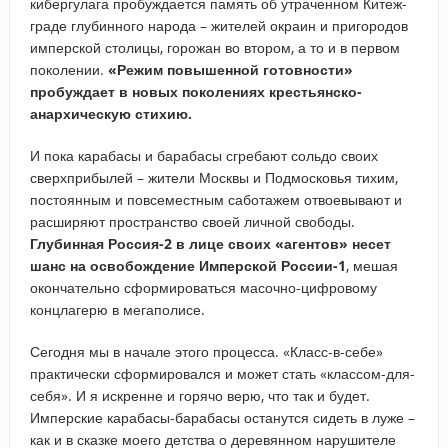
кибергулага пробуждается память об утраченном Китеж-
граде глубинного народа – жителей окраин и пригородов
имперской столицы, горожан во втором, а то и в первом
поколении.
«Режим повышенной готовности»
пробуждает в новых поколениях крестьянско-
анархическую стихию.
И пока карабасы и барабасы сгребают сольдо своих
сверхприбылей – жители Москвы и Подмосковья тихим,
постоянным и повсеместным саботажем отвоевывают и
расширяют пространство своей личной свободы.
Глубинная Россия-2 в лице своих «агентов» несет
шанс на освобождение Имперской России-1
, мешая
окончательно сформироваться масочно-цифровому
концлагерю в мегаполисе.
Сегодня мы в начале этого процесса. «Класс-в-себе»
практически сформировался и может стать «классом-для-
себя». И я искренне и горячо верю, что так и будет.
Имперские карабасы-барабасы останутся сидеть в луже –
как и в сказке моего детства о деревянном нарушителе