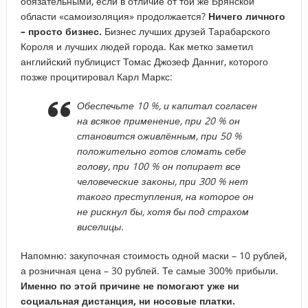
обязательными, если в отличие от той же Брянской
области «самоизоляция» продолжается?
Ничего личного
– просто бизнес.
Бизнес лучших друзей Тарабарского
Короля и лучших людей города. Как метко заметил
английский публицист Томас Джозеф Данниг, которого
позже процитировал Карл Маркс:
Обеспечьте 10 %, и капитал согласен
на всякое применение, при 20 % он
становится оживлённым, при 50 %
положительно готов сломать себе
голову, при 100 % он попирает все
человеческие законы, при 300 % нет
такого преступления, на которое он
не рискнул бы, хотя бы под страхом
виселицы.
Напомню: закупочная стоимость одной маски – 10 рублей,
а розничная цена – 30 рублей. Те самые 300% прибыли.
Именно по этой причине не помогают уже ни
социальная дистанция, ни носовые платки.