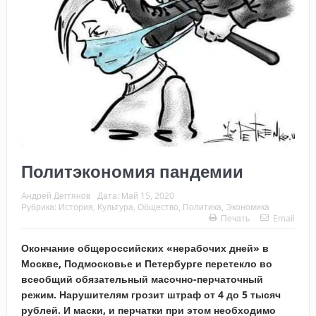
Политэкономия пандемии
Андрей Дегтянов
Дата:
Май 15, 2020
Рубрика:
История
,
Культура
,
Общество
,
Политика
,
Экономика
Печать
Email
Окончание общероссийских «нерабочих дней» в
Москве, Подмосковье и Петербурге перетекло во
всеобщий обязательный масочно-перчаточный
режим. Нарушителям грозит штраф от 4 до 5 тысяч
рублей. И маски, и перчатки при этом необходимо