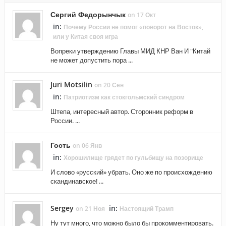
Сергий Федорынчык
on 17 Окт
in:
Почему России не помог «поворот на Восток»,
или у Китая своя игра
Вопреки утверждению Главы МИД КНР Ван И "Китай
не может допустить пора ...
Juri Motsilin
on 20 Сен
in:
Патриотизм как стокгольмский синдром
Штепа, интересный автор. Сторонник реформ в
России. ...
Гость
on 06 Янв
in:
Хорошилище грядет по гульбищу на позорище
И слово «русский» убрать. Оно же по происхождению
скандинавское! ...
Sergey
in:
on 21 Ноя
Настоящий Трамп
Ну тут много, что можно было бы прокомментировать.