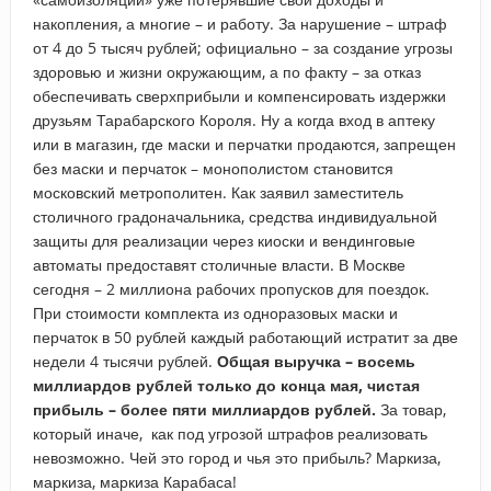
накопления, а многие – и работу. За нарушение – штраф
от 4 до 5 тысяч рублей; официально – за создание угрозы
здоровью и жизни окружающим, а по факту – за отказ
обеспечивать сверхприбыли и компенсировать издержки
друзьям Тарабарского Короля. Ну а когда вход в аптеку
или в магазин, где маски и перчатки продаются, запрещен
без маски и перчаток – монополистом становится
московский метрополитен. Как заявил заместитель
столичного градоначальника, средства индивидуальной
защиты для реализации через киоски и вендинговые
автоматы предоставят столичные власти. В Москве
сегодня – 2 миллиона рабочих пропусков для поездок.
При стоимости комплекта из одноразовых маски и
перчаток в 50 рублей каждый работающий истратит за две
недели 4 тысячи рублей.
Общая выручка – восемь
миллиардов рублей только до конца мая, чистая
прибыль – более пяти миллиардов рублей.
За товар,
который иначе, как под угрозой штрафов реализовать
невозможно. Чей это город и чья это прибыль? Маркиза,
маркиза, маркиза Карабаса!