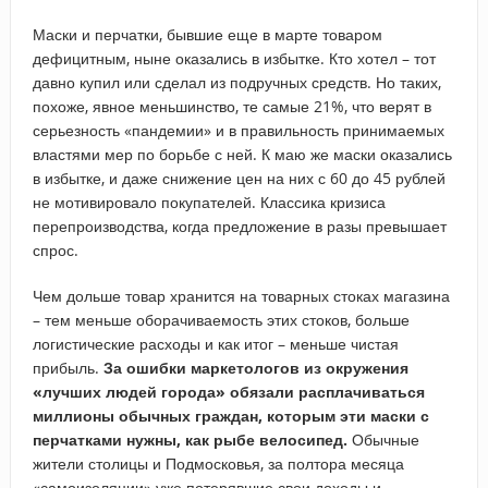
Маски и перчатки, бывшие еще в марте товаром
дефицитным, ныне оказались в избытке. Кто хотел – тот
давно купил или сделал из подручных средств. Но таких,
похоже, явное меньшинство, те самые 21%, что верят в
серьезность «пандемии» и в правильность принимаемых
властями мер по борьбе с ней. К маю же маски оказались
в избытке, и даже снижение цен на них с 60 до 45 рублей
не мотивировало покупателей. Классика кризиса
перепроизводства, когда предложение в разы превышает
спрос.
Чем дольше товар хранится на товарных стоках магазина
– тем меньше оборачиваемость этих стоков, больше
логистические расходы и как итог – меньше чистая
прибыль.
За ошибки маркетологов из окружения
«лучших людей города» обязали расплачиваться
миллионы обычных граждан, которым эти маски с
перчатками нужны, как рыбе велосипед.
Обычные
жители столицы и Подмосковья, за полтора месяца
«самоизоляции» уже потерявшие свои доходы и