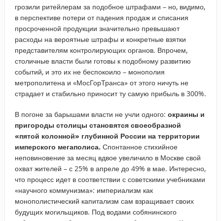
грозили ритейлерам за подобное штрафами – но, видимо,
в перспективе потери от падения продаж и списания
просроченной продукции значительно превышают
расходы на вероятные штрафы и конкретные взятки
представителям контролирующих органов. Впрочем,
столичные власти были готовы к подобному развитию
событий, и это их не беспокоило – монополия
метрополитена и «МосГорТранса» от этого ничуть не
страдает и стабильно приносит ту самую прибыль в 300%.
В погоне за барышами власти не учли одного:
окраины и
пригороды столицы становятся своеобразной
«пятой колонной» глубинной России на территории
имперского мегаполиса.
Спонтанное стихийное
неповиновение за месяц вдвое увеличило в Москве свой
охват жителей – с 25% в апреле до 49% в мае. Интересно,
что процесс идет в соответствии с советскими учебниками
«научного коммунизма»: империализм как
монополистический капитализм сам взращивает своих
будущих могильщиков. Под водами собянинского