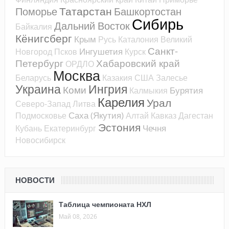
Татарстан
Поморье
Башкортостан
Сибирь
Дальний Восток
Байкалия
Кёнигсберг
Крым
Русь
Каталония
Великий
Санкт-
Ингушетия
Новгород
Псков
Курск
Петербург
Хабаровский край
ОРДЛО
Москва
Беларусь
Казакия
США
Залесье
Украина
Ингрия
Коми
Бурятия
Калмыкия
Карелия
Урал
Северо-Запад
Литва
Саха (Якутия)
Подмосковье
Алтай
Кавказ
Дагестан
Эстония
Чечня
Кубань
Екатеринбург
Новосибирск
НОВОСТИ
Таблица чемпионата НХЛ
Май 08, 2026