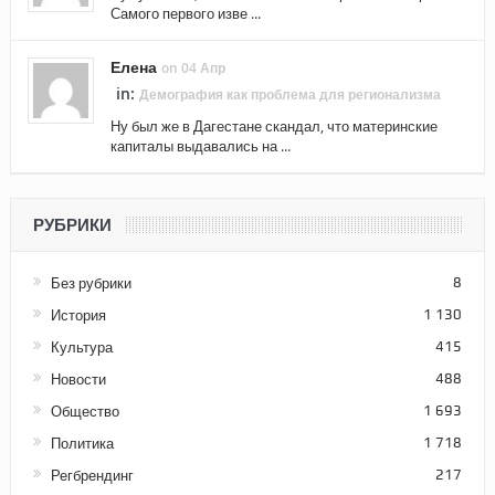
Самого первого изве ...
Елена
on 04 Апр
in:
Демография как проблема для регионализма
Ну был же в Дагестане скандал, что материнские
капиталы выдавались на ...
РУБРИКИ
Без рубрики
8
История
1 130
Культура
415
Новости
488
Общество
1 693
Политика
1 718
Регбрендинг
217