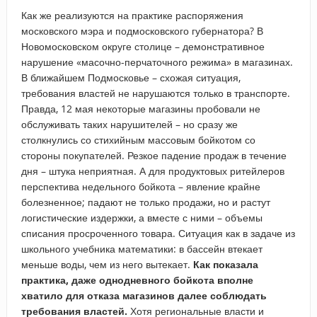
Как же реализуются на практике распоряжения
московского мэра и подмосковского губернатора? В
Новомосковском округе столице – демонстративное
нарушение «масочно-перчаточного режима» в магазинах.
В ближайшем Подмосковье – схожая ситуация,
требования властей не нарушаются только в транспорте.
Правда, 12 мая некоторые магазины пробовали не
обслуживать таких нарушителей – но сразу же
столкнулись со стихийным массовым бойкотом со
стороны покупателей. Резкое падение продаж в течение
дня – штука неприятная. А для продуктовых ритейлеров
перспектива недельного бойкота – явление крайне
болезненное; падают не только продажи, но и растут
логистические издержки, а вместе с ними – объемы
списания просроченного товара. Ситуация как в задаче из
школьного учебника математики: в бассейн втекает
меньше воды, чем из него вытекает.
Как показала
практика, даже однодневного бойкота вполне
хватило для отказа магазинов далее соблюдать
требования властей.
Хотя региональные власти и