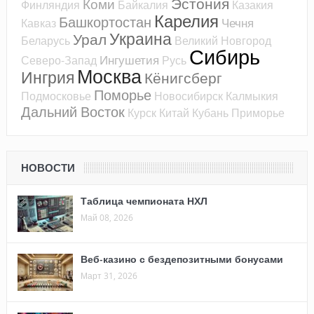
Эстония
Коми
Финляндия
Байкалия
Казакия
Карелия
Башкортостан
Чечня
Кавказ
Украина
Урал
Беларусь
Великий Новгород
Сибирь
Ингушетия
Северо-Запад
Русь
Москва
Ингрия
Кёнигсберг
Поморье
Подмосковье
Новосибирск
Калмыкия
Дальний Восток
Курск
Китай
Кубань
Приморье
НОВОСТИ
Таблица чемпионата НХЛ
Май 08, 2026
Веб-казино с бездепозитными бонусами
Март 31, 2026