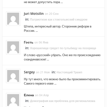
не может допустить пора ...
Juri Motsilin
on 20 Сен
in:
Патриотизм как стокгольмский синдром
Штепа, интересный автор. Сторонник реформ в
России. ...
Гость
on 06 Янв
in:
Хорошилище грядет по гульбищу на позорище
И слово «русский» убрать. Оно же по происхождению
скандинавское! ...
Sergey
in:
on 21 Ноя
Настоящий Трамп
Ну тут много, что можно было бы прокомментировать.
Самого первого изве ...
Елена
on 04 Апр
in:
Демография как проблема для регионализма