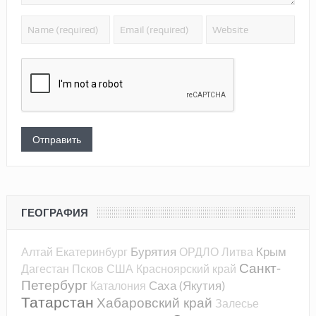
ГЕОГРАФИЯ
Бурятия
Крым
Алтай
Екатеринбург
ОРДЛО
Литва
Санкт-
Дагестан
Псков
США
Красноярский край
Петербург
Саха (Якутия)
Каталония
Татарстан
Хабаровский край
Залесье