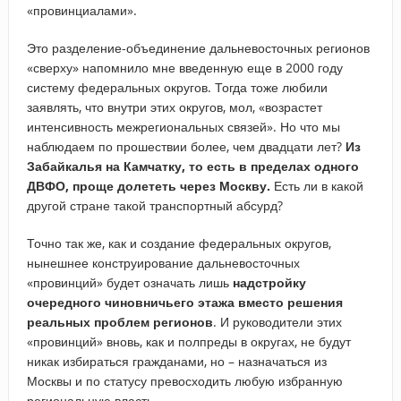
«провинциалами».
Это разделение-объединение дальневосточных регионов
«сверху» напомнило мне введенную еще в 2000 году
систему федеральных округов. Тогда тоже любили
заявлять, что внутри этих округов, мол, «возрастет
интенсивность межрегиональных связей». Но что мы
наблюдаем по прошествии более, чем двадцати лет?
Из
Забайкалья на Камчатку, то есть в пределах одного
ДВФО, проще долететь через Москву.
Есть ли в какой
другой стране такой транспортный абсурд?
Точно так же, как и создание федеральных округов,
нынешнее конструирование дальневосточных
«провинций» будет означать лишь
надстройку
очередного чиновничьего этажа вместо решения
реальных проблем регионов
. И руководители этих
«провинций» вновь, как и полпреды в округах, не будут
никак избираться гражданами, но – назначаться из
Москвы и по статусу превосходить любую избранную
региональную власть.