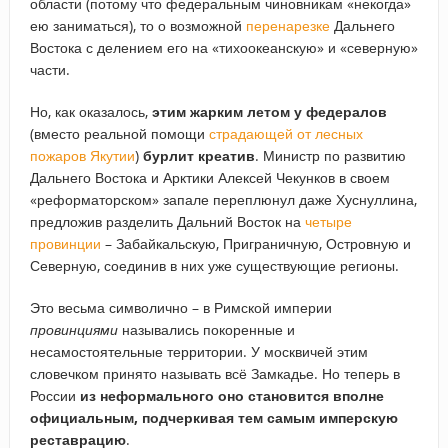
области (потому что федеральным чиновникам «некогда»
ею заниматься), то о возможной
перенарезке
Дальнего
Востока с делением его на «тихоокеанскую» и «северную»
части.
Но, как оказалось,
этим жарким летом у федералов
(вместо реальной помощи
страдающей от лесных
пожаров Якутии
)
бурлит креатив
. Министр по развитию
Дальнего Востока и Арктики Алексей Чекунков в своем
«реформаторском» запале переплюнул даже Хуснуллина,
предложив разделить Дальний Восток на
четыре
провинции
– Забайкальскую, Приграничную, Островную и
Северную, соединив в них уже существующие регионы.
Это весьма символично – в Римской империи
провинциями
назывались покоренные и
несамостоятельные территории. У москвичей этим
словечком принято называть всё Замкадье. Но теперь в
России
из неформального оно становится вполне
официальным, подчеркивая тем самым имперскую
реставрацию
.