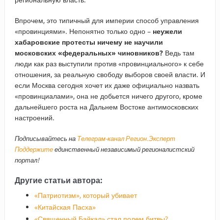
Впрочем, это типичный для империи способ управления
«провинциями». Непонятно только одно –
неужели
хабаровские протесты ничему не научили
московских «федеральных» чиновников?
Ведь там
люди как раз выступили против «провинциального» к себе
отношения, за реальную свободу выборов своей власти. И
если Москва сегодня хочет их даже официально назвать
«провинциалами», она не добьется ничего другого, кроме
дальнейшего роста на Дальнем Востоке антимосковских
настроений.
Подписывайтесь на
Телеграм-канал Регион.Эксперт
Поддержите
единственный независимый регионалистский
портал!
Другие статьи автора:
«Патриотизм», который убивает
«Китайская Пасха»
«Священный Байкал» стал полем битвы?