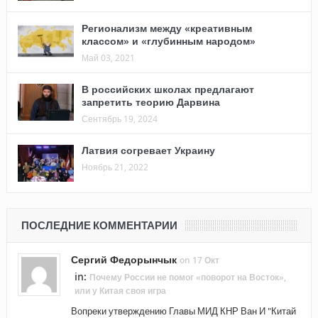
Регионализм между «креативным
классом» и «глубинным народом»
Май 03, 2021
В российских школах предлагают
запретить теорию Дарвина
Сентябрь 19, 2024
Латвия согревает Украину
Ноябрь 21, 2022
ПОСЛЕДНИЕ КОММЕНТАРИИ
Сергий Федорынчык
on 17 Окт
in:
Почему России не помог «поворот на Восток»,
или у Китая своя игра
Вопреки утверждению Главы МИД КНР Ван И "Китай