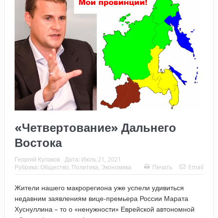
«Четвертование» Дальнего
Востока
Георгий Кулаков
Дата:
Июль 21, 2021
Рубрика:
Общество
,
Политика
,
Экономика
Печать
Email
Жители нашего макрорегиона уже успели удивиться
недавним заявлениям вице-премьера России Марата
Хуснуллина – то о «ненужности» Еврейской автономной