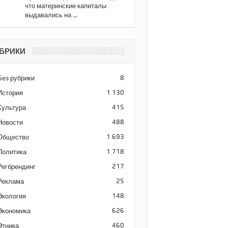
что материнские капиталы
выдавались на ...
БРИКИ
Без рубрики
8
История
1 130
Культура
415
Новости
488
Общество
1 693
Политика
1 718
Регбрендинг
217
Реклама
25
Экология
148
Экономика
626
Этника
460