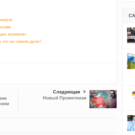
С
 мертв
оскве
ящих мужиков»
 что на самом деле?
Следующая
Новый Прометеизм
рии
воим