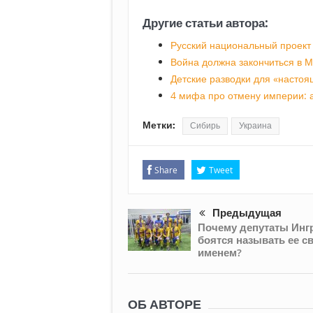
Другие статьи автора:
Русский национальный проект
Война должна закончиться в М
Детские разводки для «насто
4 мифа про отмену империи: а
Метки:
Сибирь
Украина
Share
Tweet
Предыдущая
Почему депутаты Инг
боятся называть ее с
именем?
ОБ АВТОРЕ