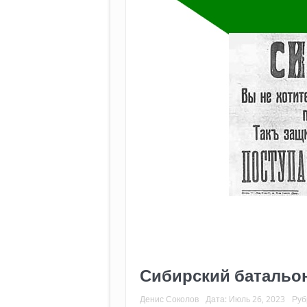
Сибирский батальо
Денис Соколов
Дата:
Июль 26, 2023
Руб