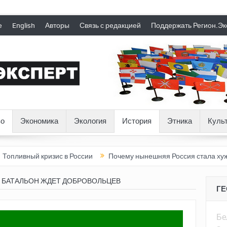
е
English
Авторы
Связь с редакцией
Поддержать Регион.Эк
о
Экономика
Экология
История
Этника
Куль
ый кризис в России
Почему нынешняя Россия стала хуже, чем 
 БАТАЛЬОН ЖДЕТ ДОБРОВОЛЬЦЕВ
Г
Бе