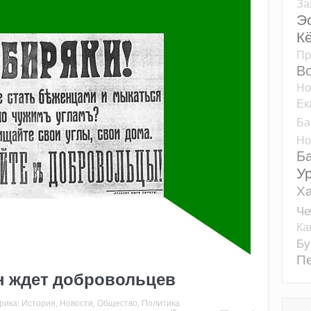
За
Э
К
Пр
Во
Но
Ек
Ба
Но
Б
У
Ха
Че
Ка
Бу
Пе
н ждет добровольцев
рика:
История
,
Новости
,
Общество
,
Политика