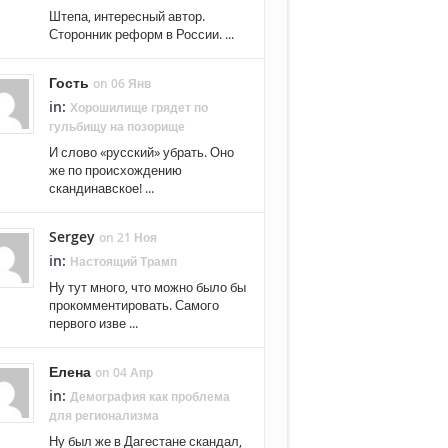
Штепа, интересный автор.
Сторонник реформ в России. ...
Гость
on 06 Янв
in:
Хорошилище грядет по
гульбищу на позорище
И слово «русский» убрать. Оно
же по происхождению
скандинавское! ...
Sergey
on 21 Ноя
in:
Настоящий Трамп
Ну тут много, что можно было бы
прокомментировать. Самого
первого изве ...
Елена
on 04 Апр
in:
Демография как проблема
для регионализма
Ну был же в Дагестане скандал,