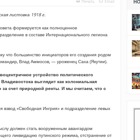
Печать
Email
Н
кая листовка 1918 г.
Совета формируется как полноценное
разделение в составе Интернационального легиона
му что большинство инициаторов его создания родом
командир, Влад Аммосов, — уроженец Саха (Якутии).
квоцентричное устройство политического
о Владивостока выглядит как колониальная
о за счет природной ренты
.
И мы считаем, что с
я взвод «Свободная Ингрия» и подразделение левых
ыслу должен стать вооруженным авангардом
ющего ликвидацию путинского режима, отстранение от