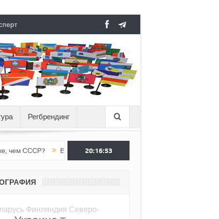
сперт
тура
Регбрендинг
СССР?
Вертикаль под давлением
20:16:54
Тоннель в пустоте, как Ёжик
ЕОГРАФИЯ
ларусь
Финляндия
Северо-