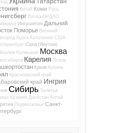
Украина
Татарстан
пад
стония
Коми
Китай
Русь
ёнигсберг
Литва
ОРДЛО
Дальний
Ингушетия
иморье
сток
Поморье
Великий
вгород
Курск
Каталония
США
Саха (Якутия)
атеринбург
Москва
йкалия
Калмыкия
Карелия
восибирск
Псков
ашкортостан
Крым
Кубань
рал
Красноярский край
Ингрия
баровский край
Сибирь
чня
Залесье
вказ
Казакия
Дагестан
Алтай
Санкт-
рятия
Подмосковье
тербург