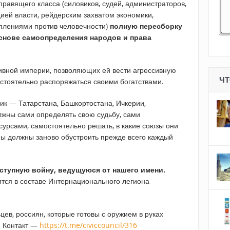
правящего класса (силовиков, судей, администраторов,
ацией власти, рейдерским захватом экономики,
плениями против человечности)
полную пересборку
основе самоопределения народов и права
ивной империи, позволяющих ей вести агрессивную
ЧТ
стоятельно распоряжаться своими богатствами.
ик — Татарстана, Башкортостана, Ичкерии,
олжны сами определять свою судьбу, сами
сурсами, самостоятельно решать, в какие союзы они
 Мы должны заново обустроить прежде всего каждый
ступную войну, ведущуюся от нашего имени.
тся в составе Интернационального легиона
ев, россиян, которые готовы с оружием в руках
. Контакт —
https://t.me/civiccouncil/316