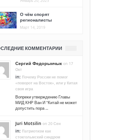
Январь 20, 2025
О чём спорят
регионалисты
Март 14, 2019
СЛЕДНИЕ КОММЕНТАРИИ
Сергий Федорынчык
on 17
Окт
in:
Почему России не помог
«поворот на Восток», или у Китая
своя игра
Вопреки утверждению Главы
МИД КНР Ван И "Китай не может
допустить пора ...
Juri Motsilin
on 20 Сен
in:
Патриотизм как
стокгольмский синдром