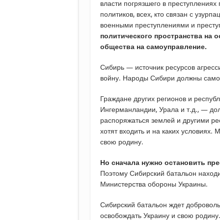
власти погрязшего в преступлениях 
политиков, всех, кто связан с узурп
военными преступлениями и престу
политического пространства на 
общества на самоуправление.
Сибирь — источник ресурсов агресс
войну. Народы Сибири должны само
Граждане других регионов и республ
Ингерманландии, Урала и т.д., — д
распоряжаться землей и другими ре
хотят входить и на каких условиях.
свою родину.
Но сначала нужно остановить пре
Поэтому Сибирский батальон находи
Министерства обороны Украины.
Сибирский батальон ждет добровольц
освобождать Украину и свою родину