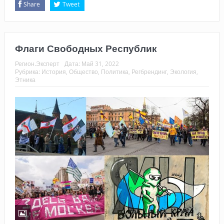
Share
Tweet
Флаги Свободных Республик
Регион.Эксперт
Дата:
Май 31, 2022
Рубрика:
История
,
Общество
,
Политика
,
Регбрендинг
,
Экология
,
Этника