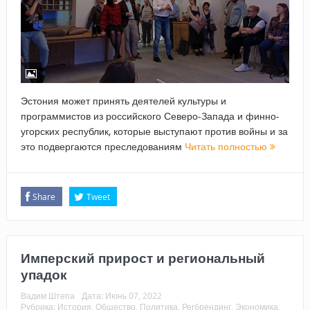
Эстония может принять деятелей культуры и
программистов из российского Северо-Запада и финно-
угорских республик, которые выступают против войны и за
это подвергаются преследованиям
Читать полностью
Share
Tweet
Имперский прирост и региональный
упадок
Вадим Штепа
Дата:
Июнь 07, 2022
Рубрика:
История
,
Общество
,
Политика
,
Регбрендинг
,
Экономика
,