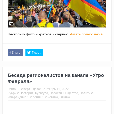
Несколько фото и краткое интервью
Читать полностью
Share
Tweet
Беседа регионалистов на канале «Утро
Февраля»
Регион.Эксперт
Дата:
Сентябрь 11, 2022
Рубрика:
История
,
Культура
,
Новости
,
Общество
,
Политика
,
Регбрендинг
,
Экология
,
Экономика
,
Этника