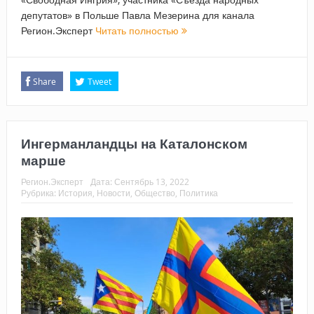
депутатов» в Польше Павла Мезерина для канала
Регион.Эксперт
Читать полностью
Share
Tweet
Ингерманландцы на Каталонском
марше
Регион.Эксперт
Дата:
Сентябрь 13, 2022
Рубрика:
История
,
Новости
,
Общество
,
Политика