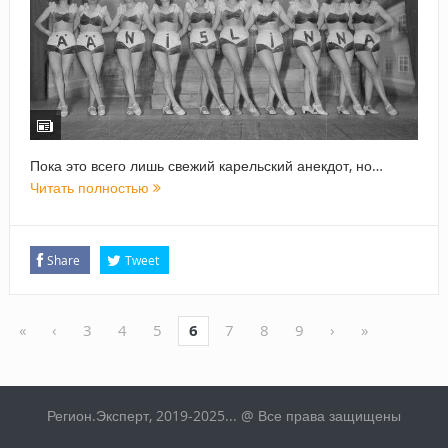
Пока это всего лишь свежий карельский анекдот, но…
Читать полностью
Share
Tweet
«
‹
3
4
5
6
7
8
9
›
»
Регион.Эксперт, 2019-2025... @ Все права защищены