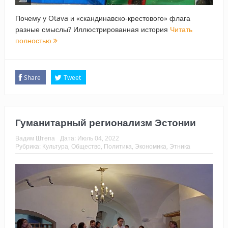
Почему у Otava и «скандинавско-крестового» флага
разные смыслы? Иллюстрированная история
Читать
полностью
Share
Tweet
Гуманитарный регионализм Эстонии
Вадим Штепа
Дата:
Июль 04, 2022
Рубрика:
Культура
,
Общество
,
Политика
,
Экономика
,
Этника