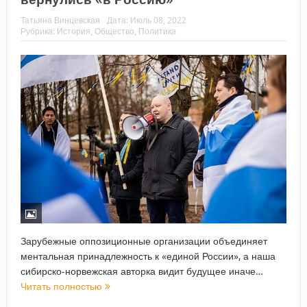
Татьяна Винцевская
Дата:
Июль 08, 2022
Рубрика:
История
,
Общество
,
Политика
Зарубежные оппозиционные организации объединяет
ментальная принадлежность к «единой России», а наша
сибирско-норвежская авторка видит будущее иначе…
Читать полностью