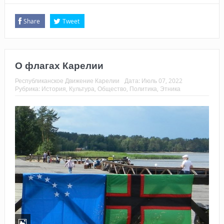
Share
Tweet
О флагах Карелии
Республиканское Движение Карелии
Дата:
Июль 07, 2022
Рубрика:
История
,
Культура
,
Общество
,
Политика
,
Этника