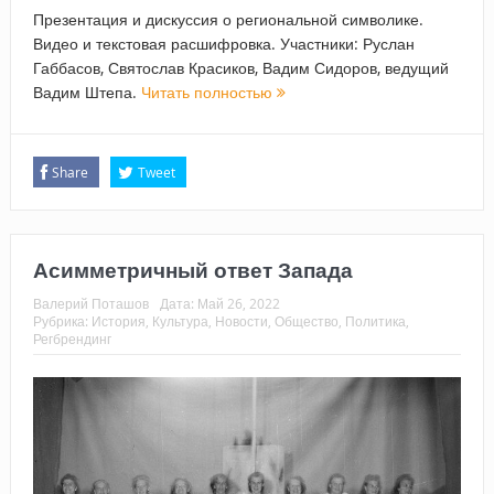
Презентация и дискуссия о региональной символике.
Видео и текстовая расшифровка. Участники: Руслан
Габбасов, Святослав Красиков, Вадим Сидоров, ведущий
Вадим Штепа.
Читать полностью
Share
Tweet
Асимметричный ответ Запада
Валерий Поташов
Дата:
Май 26, 2022
Рубрика:
История
,
Культура
,
Новости
,
Общество
,
Политика
,
Регбрендинг