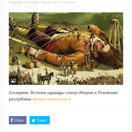
Рубрика:
История
,
Общество
,
Политика
Соседями Эстонии однажды станут Ингрия и Псковская
республика
Читать полностью
Share
Tweet