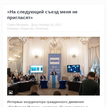
«На следующий съезд меня не
пригласят»
Павел Мезерин
Дата:
Ноябрь 09, 2022
Рубрика:
Общество
,
Политика
Интервью координатора гражданского движения
«Свободная Ингрия», участника «Съезда народных