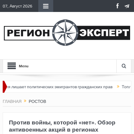
07, Август 2026
Menu
сия лишает политических эмигрантов гражданских прав
Топливн
ГЛАВНАЯ
РОСТОВ
Против войны, которой «нет». Обзор
антивоенных акций в регионах