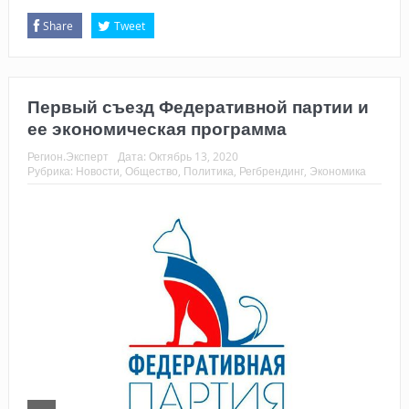
Share
Tweet
Первый съезд Федеративной партии и
ее экономическая программа
Регион.Эксперт
Дата:
Октябрь 13, 2020
Рубрика:
Новости
,
Общество
,
Политика
,
Регбрендинг
,
Экономика