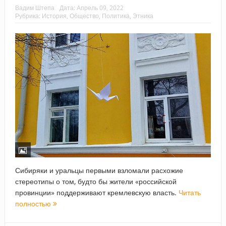
Вадим Штепа
Дата:
Апрель 09, 2022
Рубрика:
История
,
Общество
,
Политика
,
Этника
Сибиряки и уральцы первыми взломали расхожие
стереотипы о том, будто бы жители «российской
провинции» поддерживают кремлевскую власть.
Читать
полностью