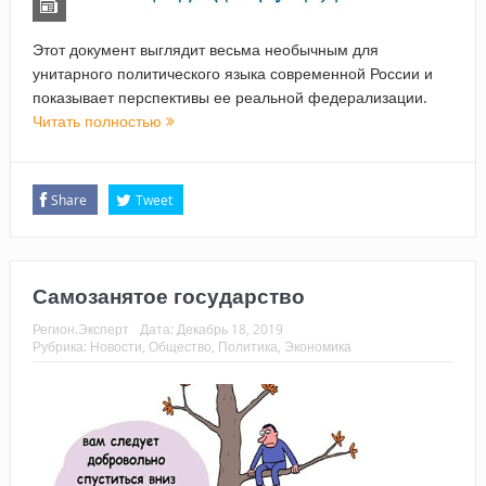
Этот документ выглядит весьма необычным для
унитарного политического языка современной России и
показывает перспективы ее реальной федерализации.
Читать полностью
Share
Tweet
Самозанятое государство
Регион.Эксперт
Дата:
Декабрь 18, 2019
Рубрика:
Новости
,
Общество
,
Политика
,
Экономика