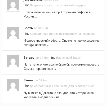
in:
Патриотизм как стокгольмский синдром
Штепа, интересный автор. Сторонник реформ в
России. ...
Гость
on 06 Янв
in:
Хорошилище грядет по гульбищу на позорище
И слово «русский» убрать. Оно же по происхождению
скандинавское! ...
Sergey
in:
on 21 Ноя
Настоящий Трамп
Ну тут много, что можно было бы прокомментировать.
Самого первого изве ...
Елена
on 04 Апр
in:
Демография как проблема для регионализма
Ну был же в Дагестане скандал, что материнские
капиталы выдавались на ...