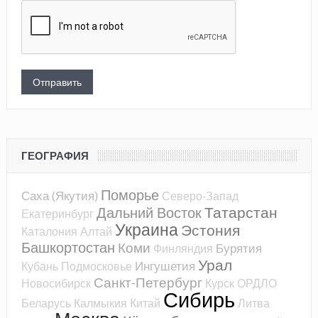
ГЕОГРАФИЯ
Поморье
Саха (Якутия)
Северо-Запад
Татарстан
Дальний Восток
Екатеринбург
Украина
Эстония
Каталония
Алтай
Башкортостан
Коми
Бурятия
Финляндия
Урал
Ингушетия
Кубань
Подмосковье
Санкт-Петербург
Новосибирск
Курск
ОРДЛО
Сибирь
Беларусь
Калмыкия
Китай
Литва