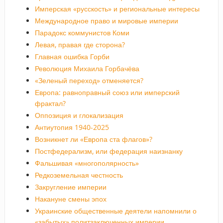
Имперская «русскость» и региональные интересы
Международное право и мировые империи
Парадокс коммунистов Коми
Левая, правая где сторона?
Главная ошибка Горби
Революция Михаила Горбачёва
«Зеленый переход» отменяется?
Европа: равноправный союз или имперский
фрактал?
Оппозиция и глокализация
Антиутопия 1940-2025
Возникнет ли «Европа ста флагов»?
Постфедерализм, или федерация наизнанку
Фальшивая «многополярность»
Редкоземельная честность
Закругление империи
Накануне смены эпох
Украинские общественные деятели напомнили о
«забытых» политзаключенных империи