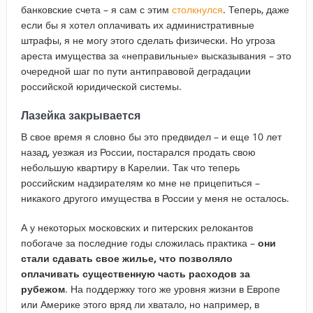
банковские счета – я сам с этим
столкнулся
. Теперь, даже
если бы я хотел оплачивать их административные
штрафы, я не могу этого сделать физически. Но угроза
ареста имущества за «неправильные» высказывания – это
очередной шаг по пути антиправовой деградации
российской юридической системы.
Лазейка закрывается
В свое время я словно бы это предвидел – и еще 10 лет
назад, уезжая из России, постарался продать свою
небольшую квартиру в Карелии. Так что теперь
российским надзирателям ко мне не прицепиться –
никакого другого имущества в России у меня не осталось.
А у некоторых московских и питерских релокантов
побогаче за последние годы сложилась практика –
они
стали сдавать свое жилье, что позволяло
оплачивать существенную часть расходов за
рубежом
. На поддержку того же уровня жизни в Европе
или Америке этого вряд ли хватало, но например, в