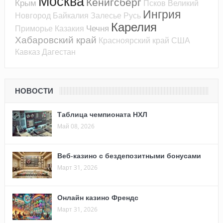
Москва
Кёнигсберг
Крым
Псков
Великий
Ингрия
Новгород
Байкалия
Залесье
Русь
Карелия
Чечня
Приморье
Казакия
Хабаровский край
Красноярский край
США
Кавказ
Дагестан
НОВОСТИ
Таблица чемпионата НХЛ
Май 08, 2026
Веб-казино с бездепозитными бонусами
Март 31, 2026
Онлайн казино Френдс
Март 31, 2026