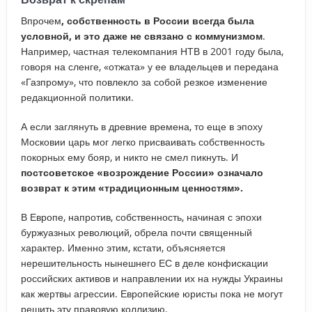
Впрочем
, собственность в России всегда была
условной, и это даже не связано с коммунизмом
.
Например, частная телекомпания НТВ в 2001 году была,
говоря на сленге, «отжата» у ее владельцев и передана
«Газпрому», что повлекло за собой резкое изменение
редакционной политики.
А если заглянуть в древние времена, то еще в эпоху
Московии царь мог легко присваивать собственность
покорных ему бояр, и никто не смел пикнуть. И
постсоветское «возрождение России» означало
возврат к этим «традиционным ценностям».
В Европе, напротив, собственность, начиная с эпохи
буржуазных революций, обрела почти священный
характер. Именно этим, кстати, объясняется
нерешительность нынешнего ЕС в деле конфискации
российских активов и направлении их на нужды Украины
как жертвы агрессии. Европейские юристы пока не могут
решить эту правовую коллизию.