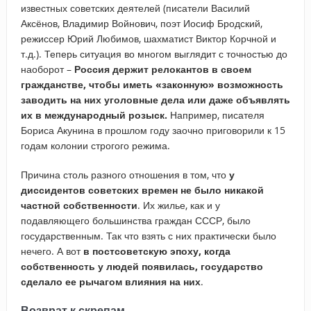
известных советских деятелей (писатели Василий
Аксёнов, Владимир Войнович, поэт Иосиф Бродский,
режиссер Юрий Любимов, шахматист Виктор Корчной и
т.д.). Теперь ситуация во многом выглядит с точностью до
наоборот –
Россия держит релокантов в своем
гражданстве, чтобы иметь «законную» возможность
заводить на них уголовные дела или даже объявлять
их в международный розыск.
Например, писателя
Бориса Акунина в прошлом году заочно приговорили к 15
годам колонии строгого режима.
Причина столь разного отношения в том, что
у
диссидентов советских времен не было никакой
частной собственности
. Их жилье, как и у
подавляющего большинства граждан СССР, было
государственным. Так что взять с них практически было
нечего. А вот
в постсоветскую эпоху, когда
собственность у людей появилась, государство
сделало ее рычагом влияния на них
.
Возврат к скрепам