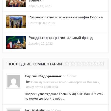
войне»?
Апрель 13, 2023
Розовое пятно и токсичные мифы России
Сентябрь 09, 2025
Рождество как региональный бренд
Декабрь 25, 2022
ПОСЛЕДНИЕ КОММЕНТАРИИ
Сергий Федорынчык
on 17 Окт
in:
Почему России не помог «поворот на Восток»,
или у Китая своя игра
Вопреки утверждению Главы МИД КНР Ван И "Китай
не может допустить пора ...
Juri Motsilin
on 20 Сен