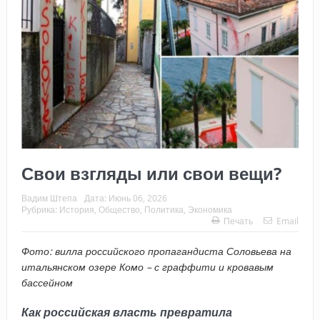
Свои взгляды или свои вещи?
Вадим Штепа
Дата:
Июнь 06, 2026
Рубрика:
История
,
Общество
,
Политика
,
Экономика
Печать
Email
Фото: вилла российского пропагандиста Соловьева на
итальянском озере Комо – с граффити и кровавым
бассейном
Как российская власть превратила