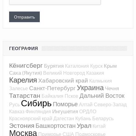
ГЕОГРАФИЯ
Кёнигсберг
Бурятия
Крым
Каталония
Курск
Саха (Якутия)
Великий Новгород
Казакия
Карелия
Хабаровский край
Калмыкия
Украина
Санкт-Петербург
Чечня
Залесье
Татарстан
Дальний Восток
Байкалия
Псков
Сибирь
Поморье
Русь
Алтай
Северо-Запад
Ингушетия
Кавказ
Финляндия
ОРДЛО
Красноярский край
Дагестан
Кубань
Беларусь
Эстония
Урал
Башкортостан
Китай
Москва
Приморье
США
Подмосковье