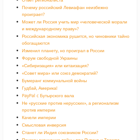
Почему российский Левиафан неизбежно
проиграет?
Может ли Россия учить мир «человеческой морали
и международному праву»?
Российская экономика рушится, но чиновники тайно
обогащаются
Изменил планету, но проиграл в России
Форум свободной Украины
«Сибиризация» или китаизация?
«Совет мира» или союз демократий?
Бумеранг коммунальной войны
Гудбай, Америка!
PayPal c Бутырского вала
Не «русские против нерусских», а регионализм
против империи
Качели империи
Смысловая инверсия
Станет ли Индия союзником России?
Почему окончание войны при Путине и Трампе