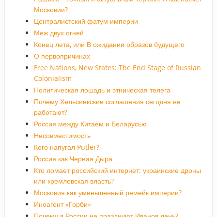
Московии?
Централистский фатум империи
Меж двух огней
Конец лета, или В ожидании образов будущего
О первопричинах
Free Nations, New States: The End Stage of Russian
Colonialism
Политическая лошадь и этническая телега
Почему Хельсинкские соглашения сегодня не
работают?
Россия между Китаем и Беларусью
Несовместимость
Кого напугал Putler?
Россия как Черная Дыра
Кто ломает российский интернет: украинские дроны
или кремлевская власть?
Московия как уменьшенный ремейк империи?
Иноагент «Горби»
Почему в России не празднуют Иванов день?