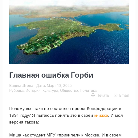
Главная ошибка Горби
Вадим Штепа
Дата:
Март 13, 2025
Рубрика:
История
,
Культура
,
Общество
,
Политика
Печать
Email
Почему все-таки не состоялся проект Конфедерации в
1991 году? Я пытаюсь понять это в своей
книжке
. И моя
версия такова:
Миша как студент МГУ «прикипел» к Москве. И в своем