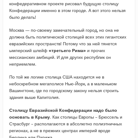
конфедеративном проекте рисовал будущую столицу
Конфедерации именно в этом городе. А вот этого нельзя
было делать!
Москва — по-своему замечательный город, но она не
должна быть политической столицей всех этих гигантских
евразийских пространств! Потому что за ней тянется
ымперский шлейф
«третьего Рима»
и прочих
мессианских амбиций. И для других республик он
неприемлем.
По той же логике столица США находится не в
небоскребном мегаполисе Нью-Йорк, а в маленьком
Вашингтоне, где по городскому закону нельзя строить
здания выше Капитолия.
Столицу Евразийской Конфедерации надо было
основать в Крыму
. Как столицы Европы – Брюссель и
Страсбург – располагаются в абсолютно полиэтничных
регионах, а не в прежних центрах империй вроде
Берлина или Парижа.