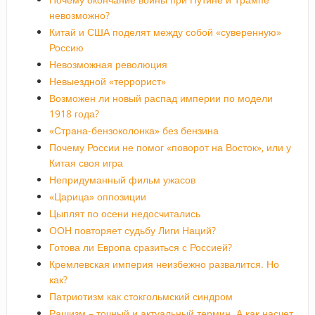
невозможно?
Китай и США поделят между собой «суверенную»
Россию
Невозможная революция
Невыездной «террорист»
Возможен ли новый распад империи по модели
1918 года?
«Страна-бензоколонка» без бензина
Почему России не помог «поворот на Восток», или у
Китая своя игра
Непридуманный фильм ужасов
«Царица» оппозиции
Цыплят по осени недосчитались
ООН повторяет судьбу Лиги Наций?
Готова ли Европа сразиться с Россией?
Кремлевская империя неизбежно развалится. Но
как?
Патриотизм как стокгольмский синдром
Рашизм – точный и актуальный термин. А как насчет