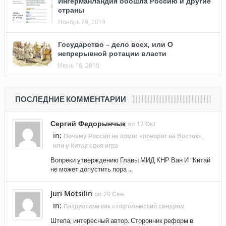
Ингерманландия обошла Россию и другие
страны
Ноябрь 29, 2019
Государство – дело всех, или О
непрерывной ротации власти
Июнь 16, 2019
ПОСЛЕДНИЕ КОММЕНТАРИИ
Сергий Федорынчык
on 17 Окт
in:
Почему России не помог «поворот на Восток»,
или у Китая своя игра
Вопреки утверждению Главы МИД КНР Ван И "Китай
не может допустить пора ...
Juri Motsilin
on 20 Сен
in:
Патриотизм как стокгольмский синдром
Штепа, интересный автор. Сторонник реформ в