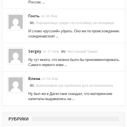
России. ...
Гость
on 06 Янв
in:
Хорошилище грядет по гульбищу на позорище
И слово «русский» убрать. Оно же по происхождению
скандинавское! ...
Sergey
in:
on 21 Ноя
Настоящий Трамп
Ну тут много, что можно было бы прокомментировать.
Самого первого изве ...
Елена
on 04 Апр
in:
Демография как проблема для регионализма
Ну был же в Дагестане скандал, что материнские
капиталы выдавались на ...
РУБРИКИ