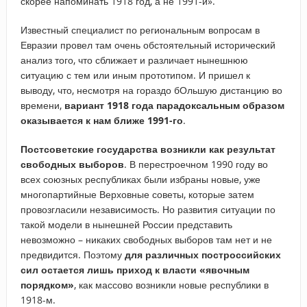
скорее напоминать 1918 год, а не 1991-й».
Известный специалист по региональным вопросам в
Евразии провел там очень обстоятельный исторический
анализ того, что сближает и различает нынешнюю
ситуацию с тем или иным прототипом. И пришел к
выводу, что, несмотря на гораздо бОльшую дистанцию во
времени,
вариант 1918 года парадоксальным образом
оказывается к нам ближе 1991-го
.
Постсоветские государства возникли как результат
свободных выборов
. В перестроечном 1990 году во
всех союзных республиках были избраны новые, уже
многопартийные Верховные советы, которые затем
провозгласили независимость. Но развития ситуации по
такой модели в нынешней России представить
невозможно – никаких свободных выборов там нет и не
предвидится. Поэтому
для различных построссийских
сил остается лишь приход к власти «явочным
порядком»
, как массово возникли новые республики в
1918-м.