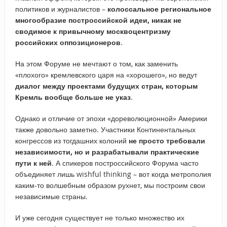
политиков и журналистов –
колоссальное региональное
многообразие построссийской идеи, никак не
сводимое к привычному москвоцентризму
российских оппозиционеров
.
На этом Форуме не мечтают о том, как заменить
«плохого» кремлевского царя на «хорошего», но ведут
диалог между проектами будущих стран, которым
Кремль вообще больше не указ
.
Однако и отличие от эпохи «дореволюционной» Америки
также довольно заметно. Участники Континентальных
конгрессов из тогдашних колоний
не просто требовали
независимости, но и разрабатывали практические
пути к ней
. А спикеров построссийского Форума часто
объединяет лишь wishful thinking – вот когда метрополия
каким-то волшебным образом рухнет, мы построим свои
независимые страны.
И уже сегодня существует не только множество их