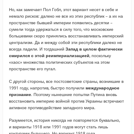
Но, как замечает Пол Гобл, этот вариант несет в себе и
немало рисков: далеко не все из этих республик – а их на
пространстве бывшей империи появились десятки –
сумели тогда удержаться в силу того, что московские
большевики скоро принялись восстанавливать имперский
централизм. Да и между собой эти республики далеко не
всегда ладили. И тогдашний
Запад в целом фактически
смирился с этой реимпериализацией
, поскольку
«хаос» множества политических субъектов на этом
пространстве его пугал.
С другой стороны, все постсоветские страны, возникшие в
1991 году, напротив, быстро получили
международное
признание
. Поэтому нынешние попытки Путина вновь
восстановить империю войной против Украины встречают
активное противодействие западного мира.
Разумеется, история никогда не повторяется буквально,
и варианты 1918 или 1991 годов могут стать лишь
контурами будущего. Но вариант 1918 года,