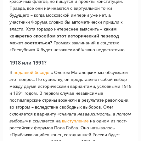
красочных флагов, но пишутся и проекты конституций.
Правда, все они начинаются с виртуальной точки
будущего – когда московской империи уже нет, а
участники Форума словно бы автоматически пришли к
власти. Хотя гораздо интереснее выяснить –
каким
конкретно способом этот исторический переход
может состояться?
Громких заклинаний в соцсетях
«Республика Х будет независимой!» явно недостаточно.
1918 или 1991?
В
недавней беседе
с Олегом Магалецким мы обсуждали
этот вопрос. По существу, он представляет собой выбор
между двумя историческими вариантами, условными 1918
и 1991 годом. В первом случае независимые
постимперские страны возникли в результате революции,
во втором – вследствие свободных выборов. Олег
склоняется к варианту
«сначала независимость, а потом
выборы»
и ссылается на
выступление
на одном из пост-
российских форумов Пола Гобла. Оно называлось
«Приближающийся конец сегодняшней России будет