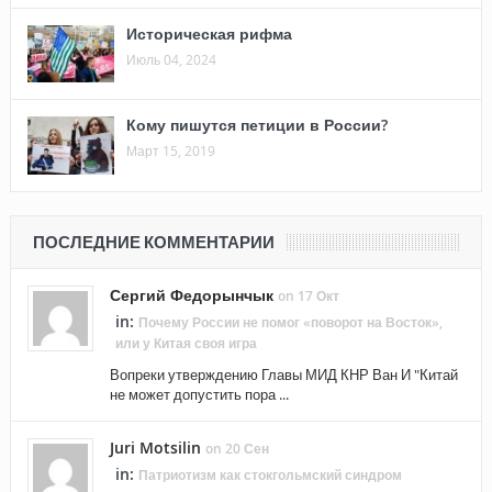
Историческая рифма
Июль 04, 2024
Кому пишутся петиции в России?
Март 15, 2019
ПОСЛЕДНИЕ КОММЕНТАРИИ
Сергий Федорынчык
on 17 Окт
in:
Почему России не помог «поворот на Восток»,
или у Китая своя игра
Вопреки утверждению Главы МИД КНР Ван И "Китай
не может допустить пора ...
Juri Motsilin
on 20 Сен
in:
Патриотизм как стокгольмский синдром