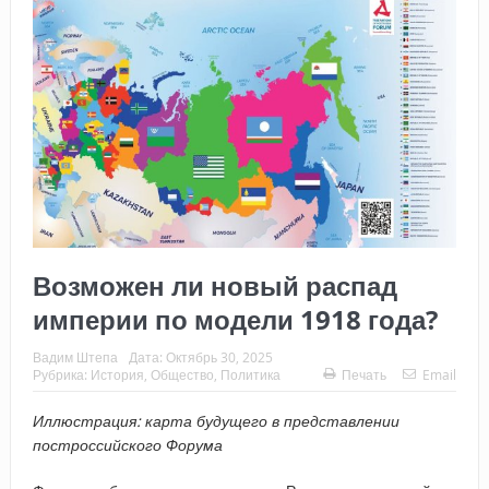
Возможен ли новый распад
империи по модели 1918 года?
Вадим Штепа
Дата:
Октябрь 30, 2025
Рубрика:
История
,
Общество
,
Политика
Печать
Email
Иллюстрация: карта будущего в представлении
построссийского Форума