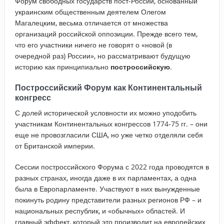
Форум свободных государств пост-России, основанный
украинским общественным деятелем Олегом
Магалецким, весьма отличается от множества
организаций российской оппозиции. Прежде всего тем,
что его участники ничего не говорят о «новой (в
очередной раз) России», но рассматривают будущую
историю как принципиально
построссийскую
.
Построссийский Форум как Континентальный
конгресс
С долей исторической условности их можно уподобить
участникам Континентальных конгрессов 1774-75 гг. – они
еще не провозгласили США, но уже четко отделяли себя
от Британской империи.
Сессии построссийского Форума с 2022 года проводятся в
разных странах, иногда даже в их парламентах, а одна
была в Европарламенте. Участвуют в них вынужденные
покинуть родину представители разных регионов РФ – и
национальных республик, и «обычных» областей. И
главный эффект, который это производит на европейских