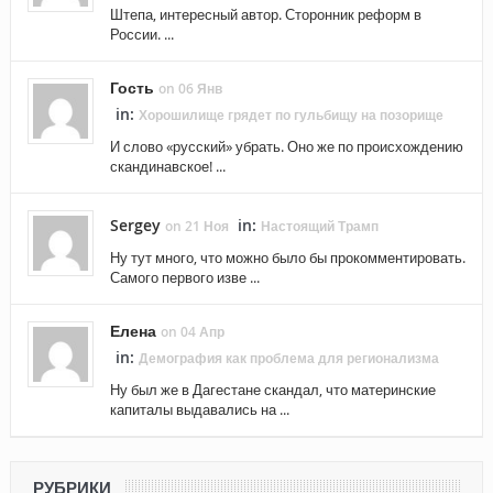
Штепа, интересный автор. Сторонник реформ в
России. ...
Гость
on 06 Янв
in:
Хорошилище грядет по гульбищу на позорище
И слово «русский» убрать. Оно же по происхождению
скандинавское! ...
Sergey
in:
on 21 Ноя
Настоящий Трамп
Ну тут много, что можно было бы прокомментировать.
Самого первого изве ...
Елена
on 04 Апр
in:
Демография как проблема для регионализма
Ну был же в Дагестане скандал, что материнские
капиталы выдавались на ...
РУБРИКИ