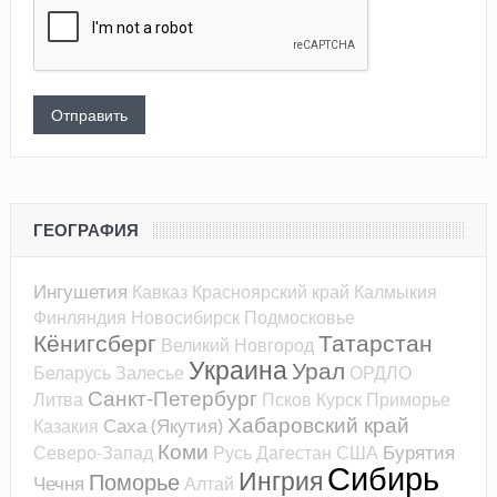
ГЕОГРАФИЯ
Ингушетия
Кавказ
Красноярский край
Калмыкия
Финляндия
Новосибирск
Подмосковье
Кёнигсберг
Татарстан
Великий Новгород
Украина
Урал
Беларусь
Залесье
ОРДЛО
Санкт-Петербург
Литва
Псков
Курск
Приморье
Хабаровский край
Саха (Якутия)
Казакия
Коми
Бурятия
Северо-Запад
Русь
Дагестан
США
Сибирь
Ингрия
Поморье
Чечня
Алтай