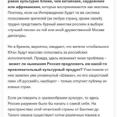
равно культурно ближе, чем китайские, саудовские
или африканские
, которые воспринимаются как экзотика.
Поэтому, если на Интервидении будет та же система
голосования зрителей (за любую страну, кроме своей),
трудно представить бурный ажиотаж россиян в выборе
«лучшей песни» из той или иной дружественной Москве
диктатуры.
Но в Кремле, вероятно, ожидают, что жители «глобального
Юга» будут массово голосовать за российских
исполнителей. Правда, здесь возникает иная проблема –
может ли нынешняя Россия предложить им какой-то
привлекательный культурный продукт?
Участником от
нее заявлен уже упомянутый «Шаман», но его нацистский
гимн «Я русский!», наоборот – только отпугнет публику из
южных стран.
Если уж говорить о «разнообразии культур», то здесь
России разумнее было бы начать с самой себя. На
пространствах этой гигантской страны от Балтики до
Тихого океана существуют сотни различных языков и