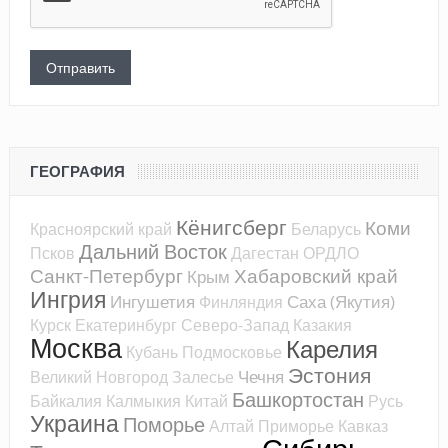
ГЕОГРАФИЯ
Кёнигсберг
Коми
Красноярский край
Беларусь
Дальний Восток
Псков
Дагестан
ОРДЛО
Санкт-Петербург
Хабаровский край
Крым
Ингрия
Ингушетия
Саха (Якутия)
Финляндия
Курск
Екатеринбург
Северо-Запад
Казакия
Москва
Карелия
Кубань
Подмосковье
Эстония
Чечня
Великий Новгород
Залесье
Башкортостан
Байкалия
Калмыкия
Китай
Русь
Украина
Поморье
Алтай
Приморье
Кавказ