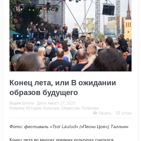
Конец лета, или В ожидании
образов будущего
Вадим Штепа
Дата:
Август 27, 2025
Рубрика:
История
,
Культура
,
Общество
,
Политика
Печать
Email
Фото: фестиваль «
Tsoi
Laulud» («Песни Цоя»), Таллинн
Конец лета во многих древних культурах считался