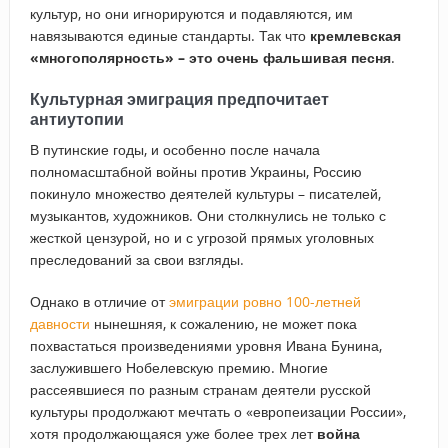
культур, но они игнорируются и подавляются, им
навязываются единые стандарты. Так что
кремлевская
«многополярность» – это очень фальшивая песня
.
Культурная эмиграция предпочитает
антиутопии
В путинские годы, и особенно после начала
полномасштабной войны против Украины, Россию
покинуло множество деятелей культуры – писателей,
музыкантов, художников. Они столкнулись не только с
жесткой цензурой, но и с угрозой прямых уголовных
преследований за свои взгляды.
Однако в отличие от
эмиграции ровно 100-летней
давности
нынешняя, к сожалению, не может пока
похвастаться произведениями уровня Ивана Бунина,
заслужившего Нобелевскую премию. Многие
рассеявшиеся по разным странам деятели русской
культуры продолжают мечтать о «европеизации России»,
хотя продолжающаяся уже более трех лет
война