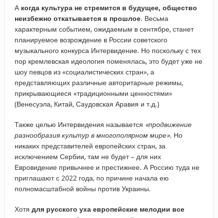
А
когда культура не стремится в будущее, общество
неизбежно откатывается в прошлое
. Весьма
характерным событием, ожидаемым в сентябре, станет
планируемое возрождение в России советского
музыкального конкурса Интервидение. Но поскольку с тех
пор кремлевская идеология поменялась, это будет уже не
шоу певцов из «социалистических стран», а
представляющих различные авторитарные режимы,
прикрывающиеся «традиционными ценностями»
(Венесуэла, Китай, Саудовская Аравия и т.д.)
Также целью Интервидения называется
«продвижение
разнообразия культур в многополярном мире»
. Но
никаких представителей европейских стран, за
исключением Сербии, там не будет – для них
Евровидение привычнее и престижнее. А Россию туда не
приглашают с 2022 года, по причине начала ею
полномасштабной войны против Украины.
Хотя
для русского уха европейские мелодии все