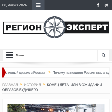
08, Август 2026
Menu
 кризис в России
Почему нынешняя Россия стала хуже, чем СС
ГЛАВНАЯ
ИСТОРИЯ
КОНЕЦ ЛЕТА, ИЛИ В ОЖИДАНИИ
ОБРАЗОВ БУДУЩЕГО