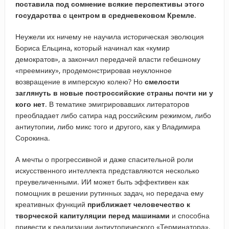
поставила под сомнение всякие перспективы этого
государства с центром в средневековом Кремле
.
Неужели их ничему не научила историческая эволюция
Бориса Ельцина, который начинал как «кумир
демократов», а закончил передачей власти гебешному
«преемнику», продемонстрировав неуклонное
возвращение в имперскую колею? Но
смелости
заглянуть в новые построссийские страны почти ни у
кого нет
. В тематике эмигрировавших литераторов
преобладает либо сатира над российским режимом, либо
антиутопии, либо микс того и другого, как у Владимира
Сорокина.
А мечты о прогрессивной и даже спасительной роли
искусственного интеллекта представляются несколько
преувеличенными. ИИ может быть эффективен как
помощник в решении рутинных задач, но передача ему
креативных функций
приближает человечество к
творческой капитуляции перед машинами
и способна
привести к реализации антиутопического «Терминатора».