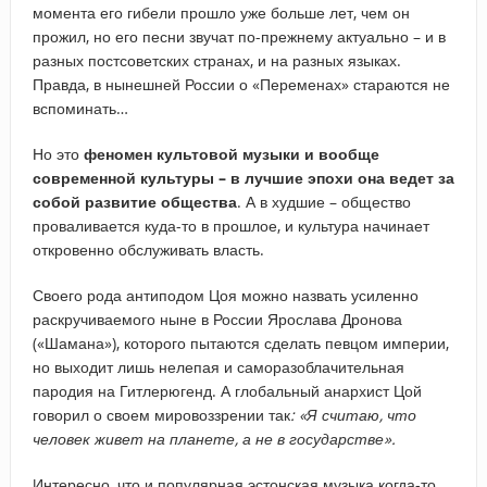
момента его гибели прошло уже больше лет, чем он
прожил, но его песни звучат по-прежнему актуально – и в
разных постсоветских странах, и на разных языках.
Правда, в нынешней России о «Переменах» стараются не
вспоминать…
Но это
феномен культовой музыки и вообще
современной культуры – в лучшие эпохи она ведет за
собой развитие общества
. А в худшие – общество
проваливается куда-то в прошлое, и культура начинает
откровенно обслуживать власть.
Своего рода антиподом Цоя можно назвать усиленно
раскручиваемого ныне в России Ярослава Дронова
(«Шамана»), которого пытаются сделать певцом империи,
но выходит лишь нелепая и саморазоблачительная
пародия на Гитлерюгенд. А глобальный анархист Цой
говорил о своем мировоззрении так
: «Я считаю, что
человек живет на планете, а не в государстве».
Интересно, что и популярная эстонская музыка когда-то