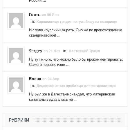
России. ...
Гость
on 06 Янв
in:
Хорошилище грядет по гульбищу на позорище
И слово «русский» убрать. Оно же по происхождению
скандинавское! ...
Sergey
in:
on 21 Ноя
Настоящий Трамп
Ну тут много, что можно было бы прокомментировать.
Самого первого изве ...
Елена
on 04 Апр
in:
Демография как проблема для регионализма
Ну был же в Дагестане скандал, что материнские
капиталы выдавались на ...
РУБРИКИ