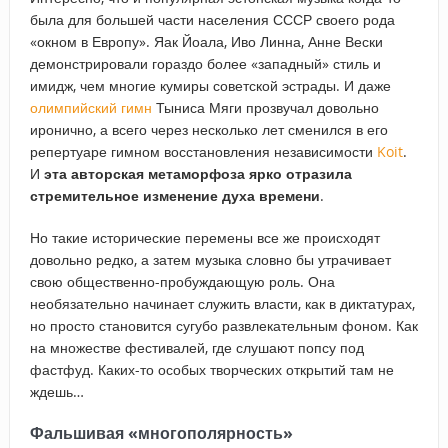
была для большей части населения СССР своего рода
«окном в Европу». Яак Йоала, Иво Линна, Анне Вески
демонстрировали гораздо более «западный» стиль и
имидж, чем многие кумиры советской эстрады. И даже
олимпийский гимн
Тыниса Мяги прозвучал довольно
иронично, а всего через несколько лет сменился в его
репертуаре гимном восстановления независимости
Koit
.
И
эта авторская метаморфоза ярко отразила
стремительное изменение духа времени
.
Но такие исторические перемены все же происходят
довольно редко, а затем музыка словно бы утрачивает
свою общественно-пробуждающую роль. Она
необязательно начинает служить власти, как в диктатурах,
но просто становится сугубо развлекательным фоном. Как
на множестве фестивалей, где слушают попсу под
фастфуд. Каких-то особых творческих открытий там не
ждешь…
Фальшивая «многополярность»