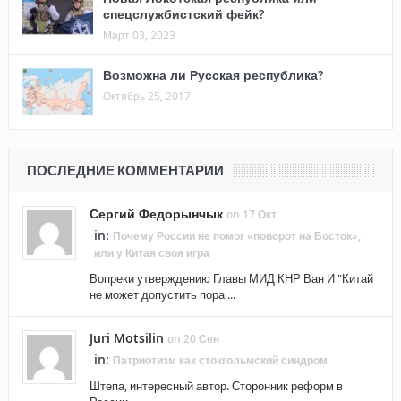
спецслужбистский фейк?
Март 03, 2023
Возможна ли Русская республика?
Октябрь 25, 2017
ПОСЛЕДНИЕ КОММЕНТАРИИ
Сергий Федорынчык
on 17 Окт
in:
Почему России не помог «поворот на Восток»,
или у Китая своя игра
Вопреки утверждению Главы МИД КНР Ван И "Китай
не может допустить пора ...
Juri Motsilin
on 20 Сен
in:
Патриотизм как стокгольмский синдром
Штепа, интересный автор. Сторонник реформ в