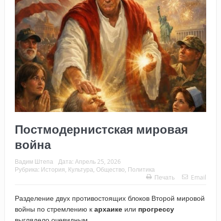
Постмодернистская мировая
война
Вадим Штепа
Дата:
Апрель 25, 2026
Рубрика:
История
,
Культура
,
Общество
,
Политика
Печать
Email
Разделение двух противостоящих блоков Второй мировой
войны по стремлению к
архаике
или
прогрессу
выглядело очевидным.