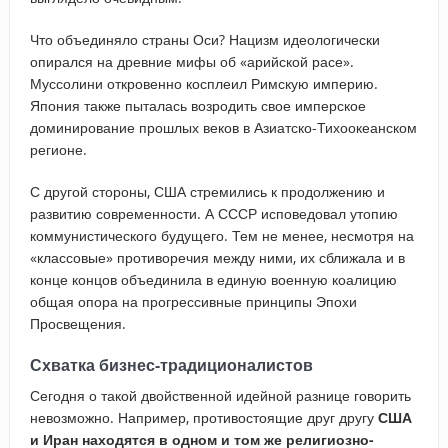
Что объединяло страны Оси? Нацизм идеологически
опирался на древние мифы об «арийской расе».
Муссолини откровенно косплеил Римскую империю.
Япония также пыталась возродить свое имперское
доминирование прошлых веков в Азиатско-Тихоокеанском
регионе.
С другой стороны, США стремились к продолжению и
развитию современности. А СССР исповедовал утопию
коммунистического будущего. Тем не менее, несмотря на
«классовые» противоречия между ними, их сближала и в
конце концов объединила в единую военную коалицию
общая опора на прогрессивные принципы Эпохи
Просвещения.
Схватка бизнес-традиционалистов
Сегодня о такой двойственной идейной разнице говорить
невозможно. Например, противостоящие друг другу
США
и Иран находятся в одном и том же религиозно-