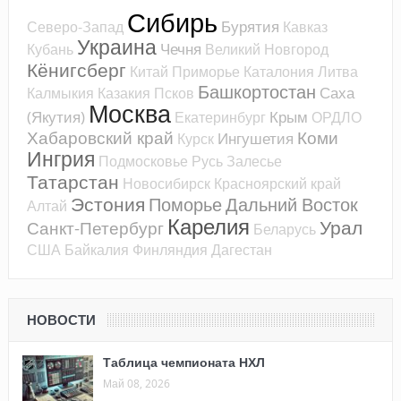
Сибирь
Бурятия
Северо-Запад
Кавказ
Украина
Чечня
Кубань
Великий Новгород
Кёнигсберг
Китай
Приморье
Каталония
Литва
Башкортостан
Саха
Калмыкия
Казакия
Псков
Москва
(Якутия)
Крым
Екатеринбург
ОРДЛО
Хабаровский край
Коми
Ингушетия
Курск
Ингрия
Подмосковье
Русь
Залесье
Татарстан
Новосибирск
Красноярский край
Эстония
Поморье
Дальний Восток
Алтай
Карелия
Урал
Санкт-Петербург
Беларусь
США
Байкалия
Финляндия
Дагестан
НОВОСТИ
Таблица чемпионата НХЛ
Май 08, 2026