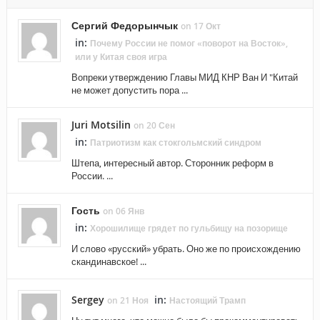
Сергий Федорынчык
on 17 Окт
in:
Почему России не помог «поворот на Восток»,
или у Китая своя игра
Вопреки утверждению Главы МИД КНР Ван И "Китай
не может допустить пора ...
Juri Motsilin
on 20 Сен
in:
Патриотизм как стокгольмский синдром
Штепа, интересный автор. Сторонник реформ в
России. ...
Гость
on 06 Янв
in:
Хорошилище грядет по гульбищу на позорище
И слово «русский» убрать. Оно же по происхождению
скандинавское! ...
Sergey
in:
on 21 Ноя
Настоящий Трамп