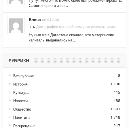
Ну тут много, что можно было бы прокомментировать.
Самого первого изве ...
Елена
on 04 Апр
in:
Демография как проблема для регионализма
Ну был же в Дагестане скандал, что материнские
капиталы выдавались на ...
РУБРИКИ
Без рубрики
8
История
1 130
Культура
415
Новости
488
Общество
1 693
Политика
1 718
Регбрендинг
217