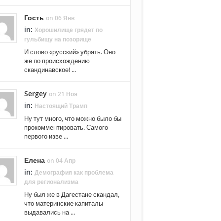
Гость
on 06 Янв
in:
Хорошилище грядет по
гульбищу на позорище
И слово «русский» убрать. Оно
же по происхождению
скандинавское! ...
Sergey
on 21 Ноя
in:
Настоящий Трамп
Ну тут много, что можно было бы
прокомментировать. Самого
первого изве ...
Елена
on 04 Апр
in:
Демография как проблема
для регионализма
Ну был же в Дагестане скандал,
что материнские капиталы
выдавались на ...