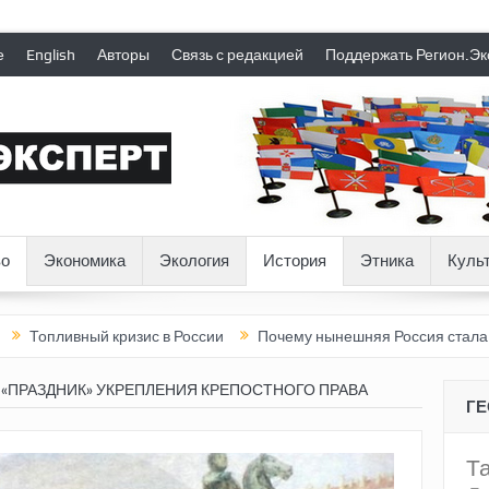
е
English
Авторы
Связь с редакцией
Поддержать Регион.Эк
о
Экономика
Экология
История
Этника
Куль
вный кризис в России
Почему нынешняя Россия стала хуже, че
 «ПРАЗДНИК» УКРЕПЛЕНИЯ КРЕПОСТНОГО ПРАВА
Г
Т