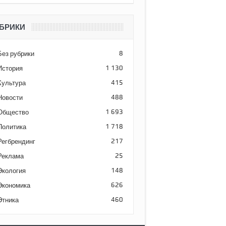
БРИКИ
Без рубрики
8
История
1 130
Культура
415
Новости
488
Общество
1 693
Политика
1 718
Регбрендинг
217
Реклама
25
Экология
148
Экономика
626
Этника
460