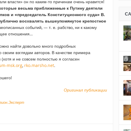
али власти» он по каким-то причинам очень нравится!
екоторые весьма приближенные к Путину деятели
С
лков и «председатель Конституционного суда» В.
 публично восхвалять вышеупомянутое крепостное
еописанных событий, — т. е. рабство, ни к какому
ющее отношения…
 можно найти довольно много подробных
о своим взглядам авторов. В качестве примера
и (хотя и не совсем полностью я согласен
um-msk.org
,
rko.marsho.net
.
ошего!
Оригинал публикации
егион.Эксперт