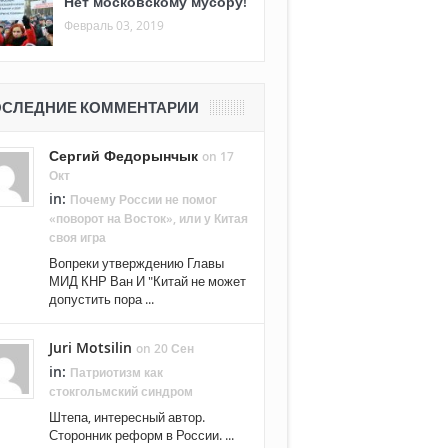
Нет московскому мусору!
Февраль 03, 2019
СЛЕДНИЕ КОММЕНТАРИИ
Сергий Федорынчык
on 17
Окт
in:
Почему России не помог
«поворот на Восток», или у Китая
своя игра
Вопреки утверждению Главы
МИД КНР Ван И "Китай не может
допустить пора ...
Juri Motsilin
on 20 Сен
in:
Патриотизм как
стокгольмский синдром
Штепа, интересный автор.
Сторонник реформ в России. ...