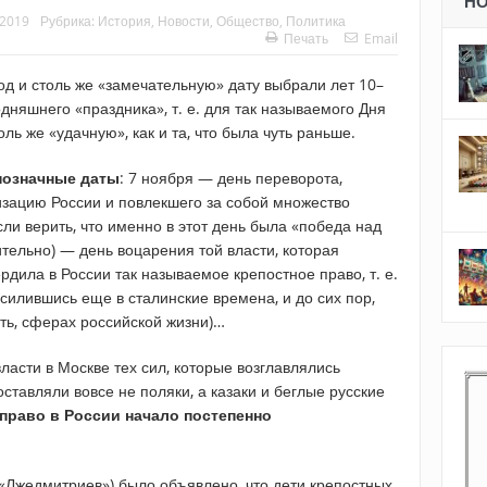
Н
 2019
Рубрика:
История
,
Новости
,
Общество
,
Политика
Печать
Email
од и столь же «замечательную» дату выбрали лет 10–
дняшнего «праздника», т. е. для так называемого Дня
ь же «удачную», как и та, что была чуть раньше.
нозначные даты
: 7 ноября — день переворота,
зацию России и повлекшего за собой множество
сли верить, что именно в этот день была «победа над
ительно) — день воцарения той власти, которая
рдила в России так называемое крепостное право, т. е.
усилившись еще в сталинские времена, и до сих пор,
ать, сферах российской жизни)…
ласти в Москве тех сил, которые возглавлялись
ставляли вовсе не поляки, а казаки и беглые русские
право в России начало постепенно
. «Лжедмитриев») было объявлено, что дети крепостных