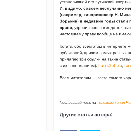
установившей его путинской «вертик
И, видимо, совсем неслучайно н
(например, кинорежиссер Н. Миха
Зорькин) в недавние годы стали
право
, укрепившееся в ходе тех выш
настоящему праву вообще не име
Кстати, обо всем этом в интернете
публикаций, причем самых разных п
прилагаю три ссылки на такие стать
с их содержанием):
flurri.3bb.ru
,
for
Всем читателям — всего самого хор
Подписывайтесь на
Телеграм-канал Р
Другие статьи автора: