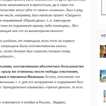
ески записываться в крепостные, да и сами эти
ельствах могут уйти от своего «хозяина». Был и ряд
 том числе, например, был написан проект «Сводного
к называемый «Юрьев день», т. е. ежегодную
стьян из подчинения какому-либо помещику… Вот,
жающая кое-что из вышеперечисленного:
ЧТ
и уходить от помещика, если тот не кормил
16] запрещена была потомственная запись
го, холоп должен был служить только тому,
родался»…
стьянам, составлявшим абсолютное большинство
и сразу же отменены после победы ополчения,
ским и мясником Мининым.
Кстати, ополчение это
овольным, т. к. для его вооружения и содержания был
 принудительно изымалась «третья деньга», то есть
» отмечается 4 ноября в России… Видимо,