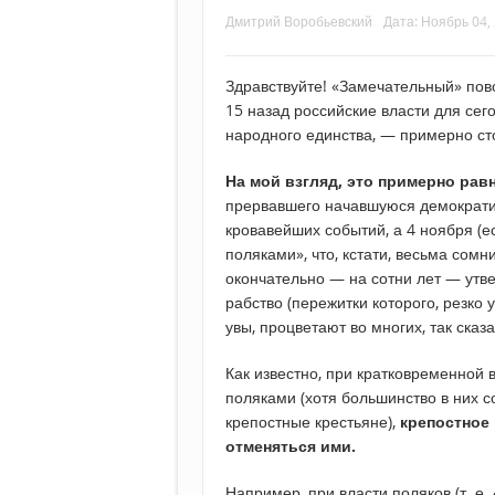
Дмитрий Воробьевский
Дата:
Ноябрь 04,
Здравствуйте! «Замечательный» пов
15 назад российские власти для сего
народного единства, — примерно стол
На мой взгляд, это примерно рав
прервавшего начавшуюся демократи
кровавейших событий, а 4 ноября (е
поляками», что, кстати, весьма сомн
окончательно — на сотни лет — утве
рабство (пережитки которого, резко 
увы, процветают во многих, так сказ
Как известно, при кратковременной в
поляками (хотя большинство в них со
крепостные крестьяне),
крепостное 
отменяться ими.
Например, при власти поляков (т. е