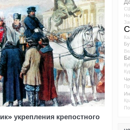
Д
С
Но
За
С
Ка
Бу
Ве
Б
Ку
Ку
Че
Пр
Ин
Кр
По
ик» укрепления крепостного