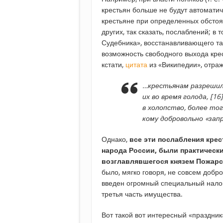
крестьян больше не будут автоматич
крестьяне при определенных обстоят
других, так сказать, послаблений; в
Судебника», восстанавливающего та
возможность свободного выхода кре
кстати,
цитата
из «Википедии», отра
…крестьянам разрешил
их во время голода, [
в холопство, более то
кому добровольно «зап
Однако,
все эти послабления кре
народа России, были практическ
возглавлявшегося князем Пожар
было, мягко говоря, не совсем добр
введен огромный специальный налог:
третья часть имущества.
Вот такой вот интересный «праздник