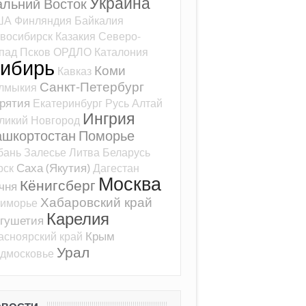
Украина
альний Восток
ША
Финляндия
Байкалия
восибирск
Казакия
Северо-
пад
Псков
ОРДЛО
Каталония
ибирь
Коми
Кавказ
Санкт-Петербург
лмыкия
рятия
Екатеринбург
Русь
Алтай
Ингрия
ликий Новгород
ашкортостан
Поморье
бань
Залесье
Литва
Беларусь
Саха (Якутия)
рск
Дагестан
Москва
Кёнигсберг
чня
Хабаровский край
иморье
Карелия
гушетия
Крым
асноярский край
Урал
дмосковье