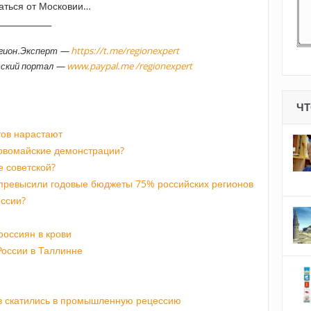
ваться от Московии…
_____________
егион.Эксперт —
https://t.me/regionexpert
тский портал —
www.paypal.me /regionexpert
ЧТ
тов нарастают
рвомайские демонстрации?
 советской?
превысили годовые бюджеты 75% российских регионов
оссии?
россиян в крови
России в Таллинне
в скатились в промышленную рецессию