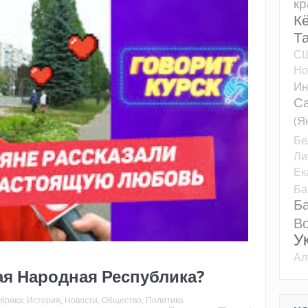
кр
К
Т
С
Но
Ин
Са
(Я
Бе
Ли
Ек
Ба
Б
Во
У
Ал
ая Народная Республика?
брика:
История
,
Новости
,
Общество
,
Политика