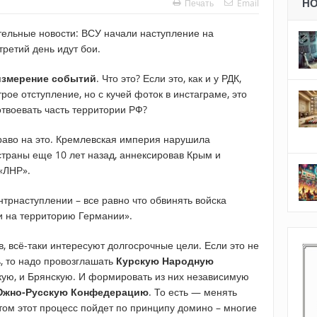
Н
Печать
Email
льные новости: ВСУ начали наступление на
третий день идут бои.
 измерение событий
. Что это? Если это, как и у РДК,
рое отступление, но с кучей фоток в инстаграме, это
отвоевать часть территории РФ?
раво на это. Кремлевская империя нарушила
страны еще 10 лет назад, аннексировав Крым и
«ЛНР».
нтрнаступлении – все равно что обвинять войска
ии на территорию Германии».
в, всё-таки интересуют долгосрочные цели. Если это не
, то надо провозглашать
Курскую Народную
скую, и Брянскую. И формировать из них независимую
жно-Русскую Конфедерацию
. То есть — менять
том этот процесс пойдет по принципу домино – многие