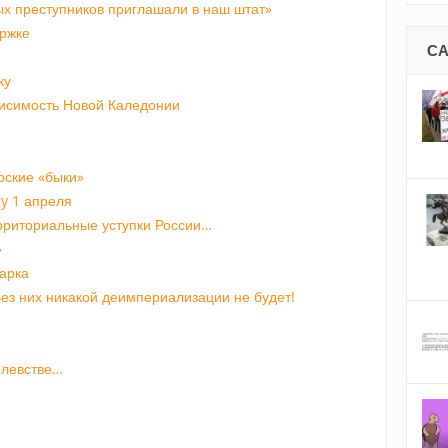
ых преступников приглашали в наш штат»
ержке
С
ку
исимость Новой Каледонии
рские «быки»
ay 1 апреля
ерриториальные уступки России…
»
арка
ез них никакой деимпериализации не будет!
олевстве…