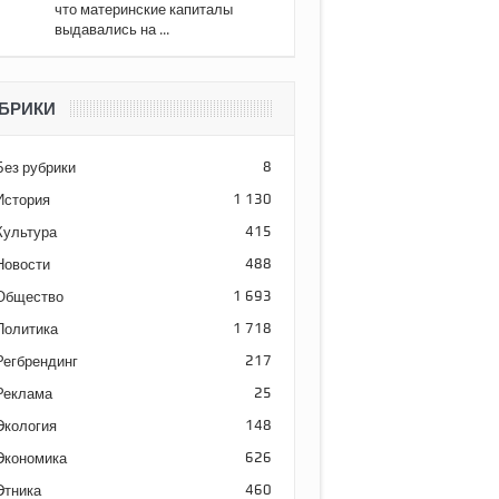
что материнские капиталы
выдавались на ...
БРИКИ
Без рубрики
8
История
1 130
Культура
415
Новости
488
Общество
1 693
Политика
1 718
Регбрендинг
217
Реклама
25
Экология
148
Экономика
626
Этника
460