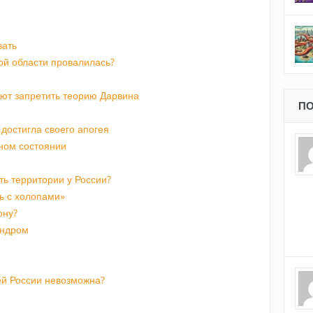
вать
ой области провалилась?
ают запретить теорию Дарвина
ПО
достигла своего апогея
чном состоянии
ть территории у России?
ть с холопами»
ону?
индром
й России невозможна?