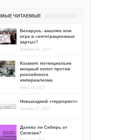
АМЫЕ ЧИТАЕМЫЕ
Беларусь: аншлюс или
игра в «интеграционные
карты»?
Декабрь 06, 2019
Казакия: потенциально
мощный оплот против
российского
империализма
Март 22, 2023
Невыездной «террорист»
Октябрь 31, 2025
Далеко ли Сибирь от
Силезии?