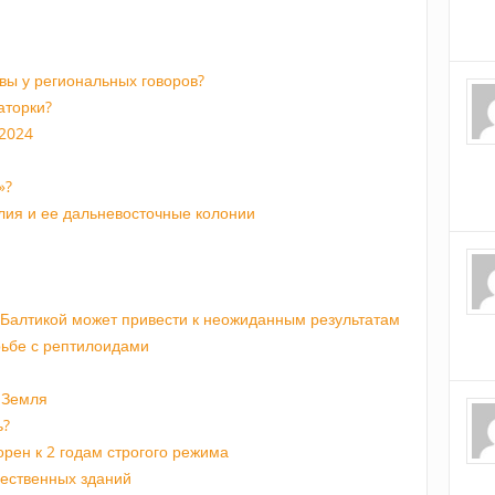
ивы у региональных говоров?
аторки?
 2024
»?
лия и ее дальневосточные колонии
 Балтикой может привести к неожиданным результатам
рьбе с рептилоидами
 Земля
ь?
орен к 2 годам строгого режима
щественных зданий