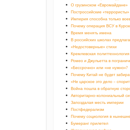
О грузинском «Евромайдане»
Построссийские «террористы»
Империя способна только вое
Почему операция ВСУ в Курск
Время менять имена
В российских школах предлаг
«Недостоверные» стихи
Кремлевская политтехнология 
Ромео и Джульетта в пограни
«Бессрочно» или «не нужно»?
Почему Китай не будет забира
«Не царское это дело – спори
Война пошла в обратную стор
Авторитарно-колониальный с
Запоздалая месть империи
Постфедерализм
Почему социология в нынешне
Бумеранг прилетел