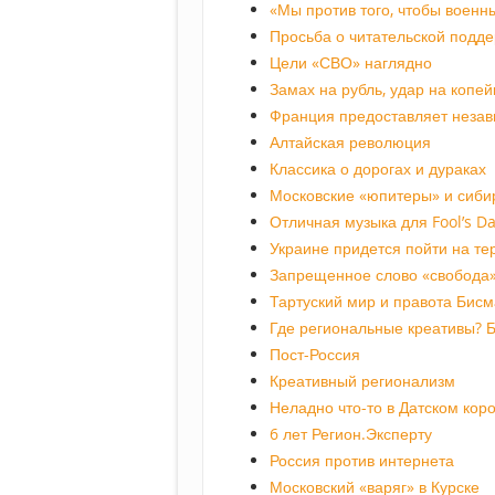
«Мы против того, чтобы военн
Просьба о читательской подд
Цели «СВО» наглядно
Замах на рубль, удар на копей
Франция предоставляет незав
Алтайская революция
Классика о дорогах и дураках
Московские «юпитеры» и сиби
Отличная музыка для Fool’s D
Украине придется пойти на т
Запрещенное слово «свобода
Тартуский мир и правота Бисм
Где региональные креативы? Б
Пост-Россия
Креативный регионализм
Неладно что-то в Датском кор
6 лет Регион.Эксперту
Россия против интернета
Московский «варяг» в Курске