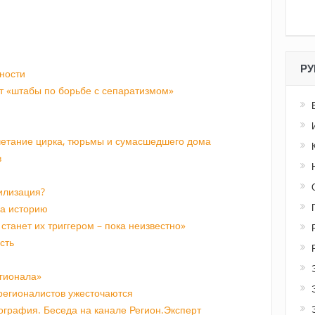
РУ
ности
т «штабы по борьбе с сепаратизмом»
четание цирка, тюрьмы и сумасшедшего дома
в
илизация?
на историю
станет их триггером – пока неизвестно»
сть
гионала»
регионалистов ужесточаются
ография. Беседа на канале Регион.Эксперт