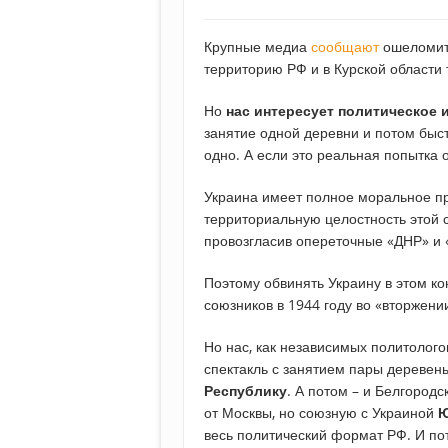
Крупные медиа
сообщают
ошеломите
территорию РФ и в Курской области 
Но
нас интересует политическое
занятие одной деревни и потом быст
одно. А если это реальная попытка 
Украина имеет полное моральное п
территориальную целостность этой 
провозгласив опереточные «ДНР» и 
Поэтому обвинять Украину в этом ко
союзников в 1944 году во «вторжен
Но нас, как независимых политолого
спектакль с занятием пары деревень
Республику
. А потом – и Белгород
от Москвы, но союзную с Украиной
Ю
весь политический формат РФ. И по