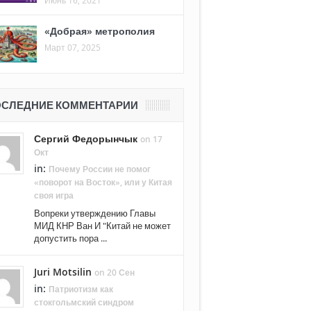
Июнь 16, 2021
«Добрая» метрополия
Март 07, 2025
СЛЕДНИЕ КОММЕНТАРИИ
Сергий Федорынчык
on 17
Окт
in:
Почему России не помог
«поворот на Восток», или у Китая
своя игра
Вопреки утверждению Главы
МИД КНР Ван И "Китай не может
допустить пора ...
Juri Motsilin
on 20 Сен
in:
Патриотизм как
стокгольмский синдром