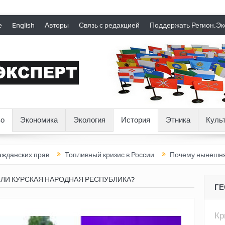
е
English
Авторы
Связь с редакцией
Поддержать Регион.Эк
о
Экономика
Экология
История
Этника
Куль
прав
Топливный кризис в России
Почему нынешняя Россия с
 ЛИ КУРСКАЯ НАРОДНАЯ РЕСПУБЛИКА?
Г
К