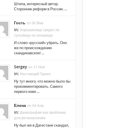
Штепа, интересный автор.
Сторонник реформ в России. ...
Гость
on 06 Янв
in:
Хорошилище грядет по
гульбищу на позорище
И слово «русский» убрать. Оно
же по происхождению
скандинавское! ...
Sergey
on 21 Ноя
in:
Настоящий Трамп
Ну тут много, что можно было бы
прокомментировать. Самого
первого изве ...
Елена
on 04 Апр
in:
Демография как проблема
для регионализма
Ну был же в Дагестане скандал,