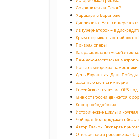
Историческая рифма
Сохранится ли Псков?
Харакири в Воронеже
Диалектика. Есть ли перспект
Из губернаторок – в дискредит
Крым открывает летний сезон
Призрак оперы
Как распадается «особая зона
Пекинско-московская метропо
Новые имперские наместники
День Европы vs. День Победы
Закатные мечты империи
Российское глушение GPS над
Минюст России движется к бо
Конец победобесия
Исторические циклы и круглая
Чей враг Белгородская област
Автор Регион.Эксперта пригов
О токсичности российских об