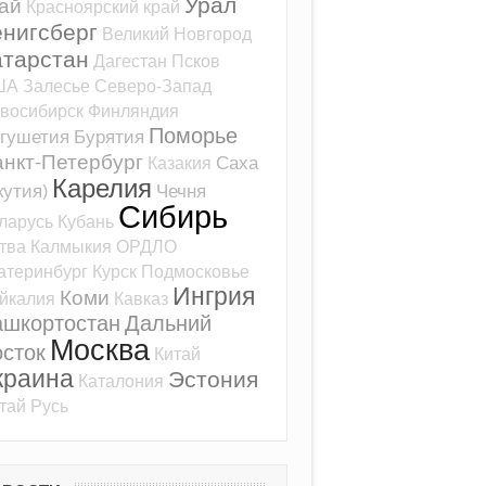
Урал
ай
Красноярский край
ёнигсберг
Великий Новгород
атарстан
Дагестан
Псков
ША
Залесье
Северо-Запад
восибирск
Финляндия
Поморье
гушетия
Бурятия
нкт-Петербург
Саха
Казакия
Карелия
кутия)
Чечня
Сибирь
ларусь
Кубань
тва
Калмыкия
ОРДЛО
атеринбург
Курск
Подмосковье
Ингрия
Коми
йкалия
Кавказ
ашкортостан
Дальний
Москва
сток
Китай
краина
Эстония
Каталония
тай
Русь