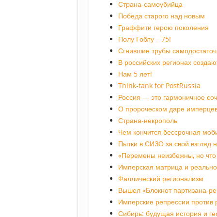
Страна-самоубийца
Победа старого над новым
Граффити герою поколения
Полу Гоблу – 75!
Сгнившие трубы самодостаточ
В российских регионах создаю
Нам 5 лет!
Think-tank for PostRussia
Россия — это гармоничное со
О пророческом даре имперце
Страна-некрополь
Чем кончится бессрочная моб
Пытки в СИЗО за свой взгляд 
«Перемены неизбежны, но что 
Имперская матрица и реально
Фаллический регионализм
Вышел «Блокнот партизана-ре
Имперские репрессии против 
Сибирь: будущая история и ге