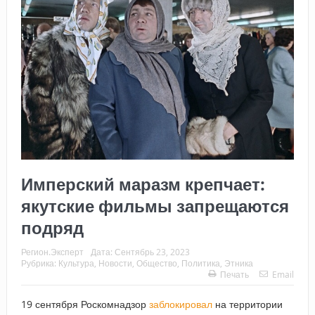
Имперский маразм крепчает:
якутские фильмы запрещаются
подряд
Регион.Эксперт
Дата:
Сентябрь 23, 2023
Рубрика:
Культура
,
Новости
,
Общество
,
Политика
,
Этника
Печать
Email
19 сентября Роскомнадзор
заблокировал
на территории