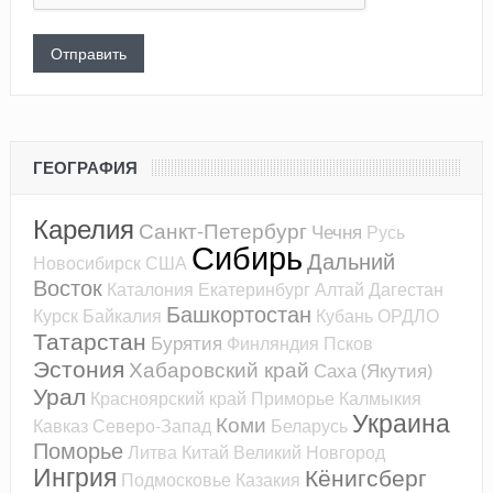
ГЕОГРАФИЯ
Карелия
Санкт-Петербург
Чечня
Русь
Сибирь
Дальний
Новосибирск
США
Восток
Каталония
Екатеринбург
Алтай
Дагестан
Башкортостан
Курск
Байкалия
Кубань
ОРДЛО
Татарстан
Бурятия
Финляндия
Псков
Эстония
Хабаровский край
Саха (Якутия)
Урал
Красноярский край
Приморье
Калмыкия
Украина
Коми
Кавказ
Северо-Запад
Беларусь
Поморье
Литва
Китай
Великий Новгород
Ингрия
Кёнигсберг
Подмосковье
Казакия