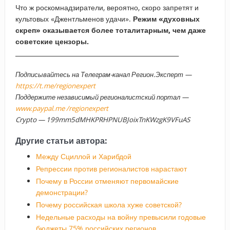
Что ж роскомнадзиратели, вероятно, скоро запретят и
культовых «Джентльменов удачи».
Режим «духовных
скреп» оказывается более тоталитарным, чем даже
советские цензоры.
_____________________________________________________
Подписывайтесь на Телеграм-канал Регион.Эксперт —
https://t.me/regionexpert
Поддержите независимый регионалистский портал —
www.paypal.me /regionexpert
Crypto — 199mm5dMHKPRHPNUBJoixTnKWzgK9VFuAS
Другие статьи автора:
Между Сциллой и Харибдой
Репрессии против регионалистов нарастают
Почему в России отменяют первомайские
демонстрации?
Почему российская школа хуже советской?
Недельные расходы на войну превысили годовые
бюджеты 75% российских регионов