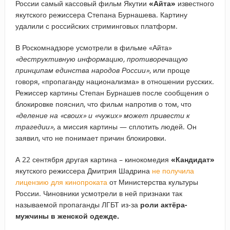
России самый кассовый фильм Якутии
«Айта»
известного
якутского режиссера Степана Бурнашева. Картину
удалили с российских стриминговых платформ.
В Роскомнадзоре усмотрели в фильме «Айта»
«деструктивную информацию, противоречащую
принципам единства народов России»
, или проще
говоря, «пропаганду национализма» в отношении русских.
Режиссер картины Степан Бурнашев после сообщения о
блокировке пояснил, что фильм напротив о том, что
«деление на «своих» и «чужих» может привести к
трагедии»
, а миссия картины — сплотить людей. Он
заявил, что не понимает причин блокировки.
А 22 сентября другая картина – кинокомедия
«Кандидат»
якутского режиссера Дмитрия Шадрина
не получила
лицензию для кинопроката
от Министерства культуры
России. Чиновники усмотрели в ней признаки так
называемой пропаганды ЛГБТ из-за
роли актёра-
мужчины в женской одежде.