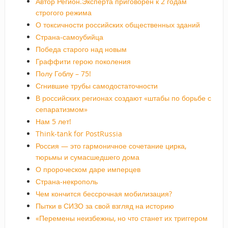
Автор Регион.Эксперта приговорен к 2 годам
строгого режима
О токсичности российских общественных зданий
Страна-самоубийца
Победа старого над новым
Граффити герою поколения
Полу Гоблу – 75!
Сгнившие трубы самодостаточности
В российских регионах создают «штабы по борьбе с
сепаратизмом»
Нам 5 лет!
Think-tank for PostRussia
Россия — это гармоничное сочетание цирка,
тюрьмы и сумасшедшего дома
О пророческом даре имперцев
Страна-некрополь
Чем кончится бессрочная мобилизация?
Пытки в СИЗО за свой взгляд на историю
«Перемены неизбежны, но что станет их триггером