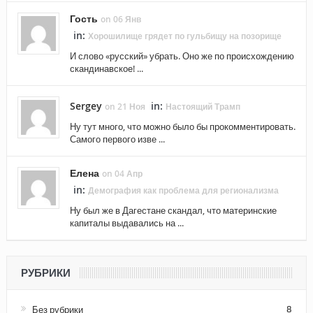
Гость
on 06 Янв
in:
Хорошилище грядет по гульбищу на позорище
И слово «русский» убрать. Оно же по происхождению
скандинавское! ...
Sergey
in:
on 21 Ноя
Настоящий Трамп
Ну тут много, что можно было бы прокомментировать.
Самого первого изве ...
Елена
on 04 Апр
in:
Демография как проблема для регионализма
Ну был же в Дагестане скандал, что материнские
капиталы выдавались на ...
РУБРИКИ
Без рубрики
8