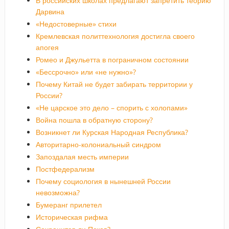
В российских школах предлагают запретить теорию
Дарвина
«Недостоверные» стихи
Кремлевская политтехнология достигла своего
апогея
Ромео и Джульетта в пограничном состоянии
«Бессрочно» или «не нужно»?
Почему Китай не будет забирать территории у
России?
«Не царское это дело – спорить с холопами»
Война пошла в обратную сторону?
Возникнет ли Курская Народная Республика?
Авторитарно-колониальный синдром
Запоздалая месть империи
Постфедерализм
Почему социология в нынешней России
невозможна?
Бумеранг прилетел
Историческая рифма