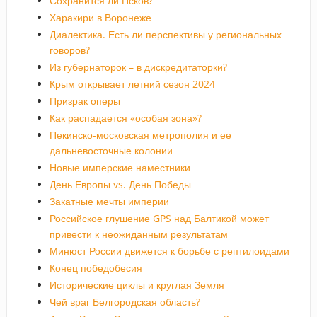
Сохранится ли Псков?
Харакири в Воронеже
Диалектика. Есть ли перспективы у региональных
говоров?
Из губернаторок – в дискредитаторки?
Крым открывает летний сезон 2024
Призрак оперы
Как распадается «особая зона»?
Пекинско-московская метрополия и ее
дальневосточные колонии
Новые имперские наместники
День Европы vs. День Победы
Закатные мечты империи
Российское глушение GPS над Балтикой может
привести к неожиданным результатам
Минюст России движется к борьбе с рептилоидами
Конец победобесия
Исторические циклы и круглая Земля
Чей враг Белгородская область?