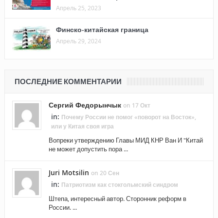
Апрель 25, 2023
Финско-китайская граница
Апрель 29, 2024
ПОСЛЕДНИЕ КОММЕНТАРИИ
Сергий Федорынчык
on 17 Окт
in:
Почему России не помог «поворот на Восток»,
или у Китая своя игра
Вопреки утверждению Главы МИД КНР Ван И "Китай
не может допустить пора ...
Juri Motsilin
on 20 Сен
in:
Патриотизм как стокгольмский синдром
Штепа, интересный автор. Сторонник реформ в
России. ...