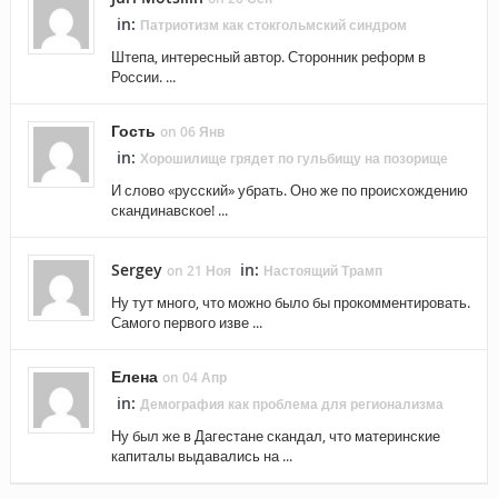
in:
Патриотизм как стокгольмский синдром
Штепа, интересный автор. Сторонник реформ в
России. ...
Гость
on 06 Янв
in:
Хорошилище грядет по гульбищу на позорище
И слово «русский» убрать. Оно же по происхождению
скандинавское! ...
Sergey
in:
on 21 Ноя
Настоящий Трамп
Ну тут много, что можно было бы прокомментировать.
Самого первого изве ...
Елена
on 04 Апр
in:
Демография как проблема для регионализма
Ну был же в Дагестане скандал, что материнские
капиталы выдавались на ...