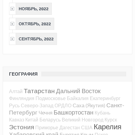
НОЯБРЬ, 2022
ОКТЯБРЬ, 2022
СЕНТЯБРЬ, 2022
ГЕОГРАФИЯ
Татарстан
Дальний Восток
Алтай
Финляндия
Подмосковье
Байкалия
Екатеринбург
Санкт-
Саха (Якутия)
Русь
Северо-Запад
ОРДЛО
Башкортостан
Петербург
Чечня
Кубань
Кавказ
Китай
Беларусь
Великий Новгород
Курск
Карелия
Эстония
Приморье
Дагестан
США
Хабаровский край
Бурятия
Крым
Псков