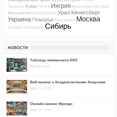
Ингрия
Коми
Залесье
Литва
Красноярский край
Урал
Кёнигсберг
Ингушетия
Новосибирск
Москва
Украина
Поморье
Каталония
Сибирь
Казакия
Калмыкия
НОВОСТИ
Таблица чемпионата НХЛ
Май 08, 2026
Веб-казино с бездепозитными бонусами
Март 31, 2026
Онлайн казино Френдс
Март 31, 2026