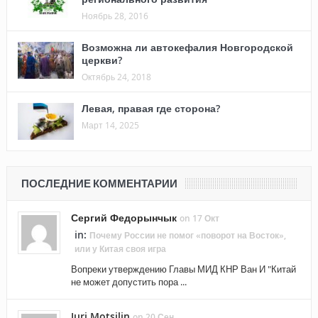
Ноябрь 28, 2016
Возможна ли автокефалия Новгородской
церкви?
Октябрь 24, 2018
Левая, правая где сторона?
Март 14, 2025
ПОСЛЕДНИЕ КОММЕНТАРИИ
Сергий Федорынчык
on 17 Окт
in:
Почему России не помог «поворот на Восток»,
или у Китая своя игра
Вопреки утверждению Главы МИД КНР Ван И "Китай
не может допустить пора ...
Juri Motsilin
on 20 Сен