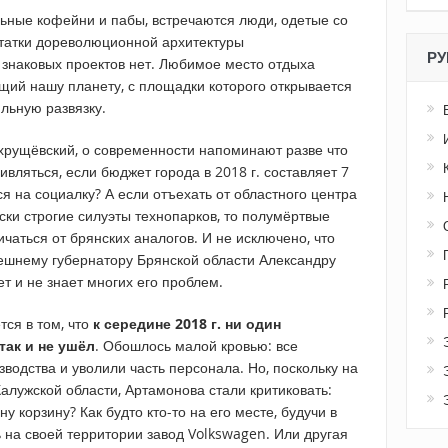
льные кофейни и пабы, встречаются люди, одетые со
статки дореволюционной архитектуры
РУ
 знаковых проектов нет. Любимое место отдыха
ий нашу планету, с площадки которого открывается
льную развязку.
-хрущёвский, о современности напоминают разве что
ивляться, если бюджет города в 2018 г. составляет 7
ся на социалку? А если отъехать от областного центра
ески строгие силуэты технопарков, то полумёртвые
чаться от брянских аналогов. И не исключено, что
ешнему губернатору Брянской области Александру
т и не знает многих его проблем.
ся в том, что
к середине 2018 г. ни один
так и не ушёл
. Обошлось малой кровью: все
водства и уволили часть персонала. Но, поскольку на
алужской области, Артамонова стали критиковать:
ну корзину? Как будто кто-то на его месте, будучи в
ь на своей территории завод Volkswagen. Или другая