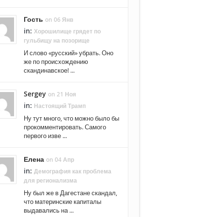
Гость
on 06 Янв
in:
Хорошилище грядет по
гульбищу на позорище
И слово «русский» убрать. Оно
же по происхождению
скандинавское! ...
Sergey
on 21 Ноя
in:
Настоящий Трамп
Ну тут много, что можно было бы
прокомментировать. Самого
первого изве ...
Елена
on 04 Апр
in:
Демография как проблема
для регионализма
Ну был же в Дагестане скандал,
что материнские капиталы
выдавались на ...