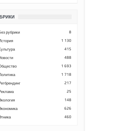
БРИКИ
Без рубрики
8
История
1 130
Культура
415
Новости
488
Общество
1 693
Политика
1 718
Регбрендинг
217
Реклама
25
Экология
148
Экономика
626
Этника
460