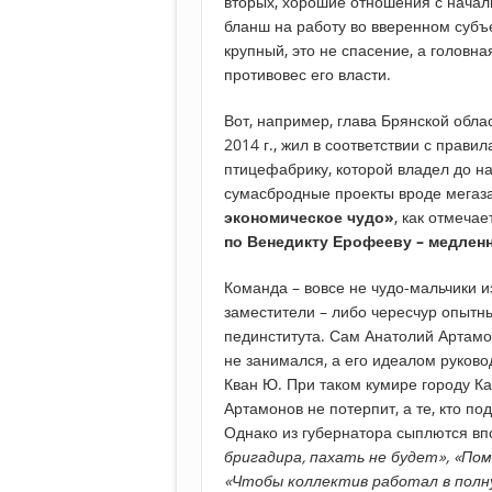
вторых, хорошие отношения с началь
бланш на работу во вверенном субъе
крупный, это не спасение, а головна
противовес его власти.
Вот, например, глава Брянской обла
2014 г., жил в соответствии с прави
птицефабрику, которой владел до 
сумасбродные проекты вроде мегаз
экономическое чудо»
, как отмеча
по Венедикту Ерофееву – медлен
Команда – вовсе не чудо-мальчики и
заместители – либо чересчур опытн
пединститута. Сам Анатолий Артам
не занимался, а его идеалом руков
Кван Ю. При таком кумире городу Ка
Артамонов не потерпит, а те, кто по
Однако из губернатора сыплются в
бригадира, пахать не будет», «Пом
«Чтобы коллектив работал в полну