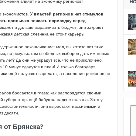
обложения влияет на экономику регионов?
Н
о экономистов.
У властей регионов нет стимулов
есть привычка плясать вприсядку перед
икажет и дальше выравнивать бюджет, они закроют
какая детская слезинка не стоит карьеры.
сдержанное покашливание: мол, вы хотите вот этих
ью, по результатам свободных выборов дать им новые
ь лет? Да они же украдут всё, что не приколочено,
 10 минут сдадутся в плен! И только благодаря
ники ещё получают зарплаты, а население регионов не
алов бросается в глаза: как распорядится своими
 губернатор, ещё бабушка надвое сказала. Зато у
самостоятельности, они вырастают пассивными и
з десяти.
я от Брянска?