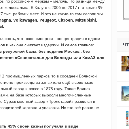
се, по российским меркам – мелочь. Но разница между
колоссальна. В Калуге с 2006 по 2017 г. открыто 99
 тыс. рабочих мест. И это не какие-то там лесопилки.
 Magna, Volkswagen, Peugeot, Citroen, Mitsubishi,
al.
яснять, что такое синергия – концентрация в одном
ов и как она снижает издержки. И самое главное:
ЧТ
 ресурсной базы, без подачек Москвы, без
ляются «Северсталь» для Вологды или КамАЗ для
 12 промышленных парков, то в соседней Брянской
регионе производства запыхтели ещё в советские
ьный завод и вовсе в 1873 году. Также Брянск
ами, на базе которых выросли многочисленные
ке Сураж местный завод «Пролетарий» развился в
зводителей картона и упаковки. Но это всё равно не
асть 45% своей казны получала в виде