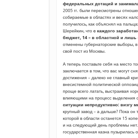
федеральных дотаций и занимала 
2005 гг. были пересмотрены отноше
собираемые в областях и весях нало
получилось, как объяснял на пальц
Шерейкин, что
с каждого заработа
бюджет, 14 – в областной и лишь
отменены губернаторские выборы, в 
свой пост из Москвы.
А теперь поставьте себя на место т
заключается в том, что вас могут с
достижения – далеко не главный кри
внесистемной политической оппози
проще всего латать, выстраивая х
влияющими на процесс выделения 
ситуации непродуктивно: визгу м
крупный завод – а дальше? Пока он т
которой в области останется 15 копе
и на следующий день проблемы нет.
государственная казна пузырилась о