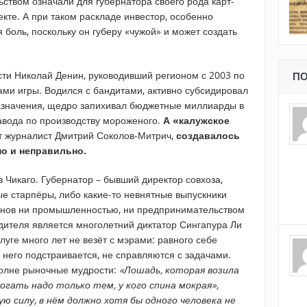
ством означали для губернатора своего рода карт-
кте. А при таком раскладе инвестор, особенно
я боль, поскольку он губеру «чужой» и может создать
сти Николай Денин, руководивший регионом с 2003 по
ПО
лами игры. Водился с бандитами, активно субсидировал
назначения, щедро запихивал бюджетные миллиарды в
авода по производству мороженого.
А «калужское
ет журналист Дмитрий Соколов-Митрич,
создавалось
но и неправильно.
з Чикаго. Губернатор – бывший директор совхоза,
ые старпёры, либо какие-то невнятные выпускники
онов ни промышленностью, ни предпринимательством
одителя является многолетний диктатор Сингапура Ли
луге много лет не везёт с мэрами: равного себе
д него подстраивается, не справляются с задачами.
полне рыночные мудрости:
«Лошадь, которая возила
огать надо только тем, у кого спина мокрая»,
ю силу, в нём должно хотя бы одного человека не