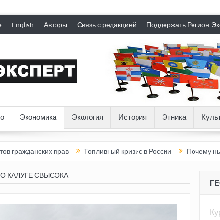
е
English
Авторы
Связь с редакцией
Поддержать Регион.Эк
о
Экономика
Экология
История
Этника
Куль
нских прав
Топливный кризис в России
Почему нынешняя Ро
 О КАЛУГЕ СВЫСОКА
Г
Ку