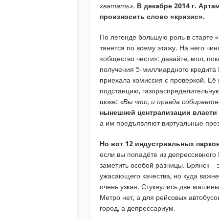
хватать».
В декабре 2014 г. Арт
произносить слово «кризис».
По легенде большую роль в старте «
тянется по всему этажу. На него чи
«общество чести»: давайте, мол, по
получения 5-миллиардного кредита 
приехала комиссия с проверкой. Её
подстанцию, газораспределительную
шоке:
«Вы что, и правда собираете
нынешней централизации власти 
а им предъявляют виртуальные пре
Но вот 12 индустриальных парков
если вы попадёте из депрессивного
заметить особой разницы. Брянск – 
ужасающего качества, но куда важне
очень узкая. Стукнулись две машины
Метро нет, а для рейсовых автобус
город, а депрессариум.