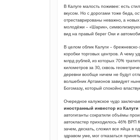
В Калуге малость поживее: есть сти
вкусом. Но с дорогами тоже беда, о
отреставрированы неважно, а новых
молодёжи – «Шарик», символизирующ
вид на правый берег Оки и автомоби
В целом облик Калуги – брежневско
коробки торговых центров. А чему уд
млрд рублей, из которых 70% тратит
километров за 30, сквозь геометрич
деревни вообще ничем не будут отли
волшебник Артамонов завидует нын
Богомазу, который спокойно властвуе
Очередное калужское чудо заключает
иностранный инвестор из Калуги 
автогиганты сократили объёмы произ
автокластер приходилось 46% ВРП К
зачем, дескать, сложил все яйца в од
здравом уме, мог отказаться принят