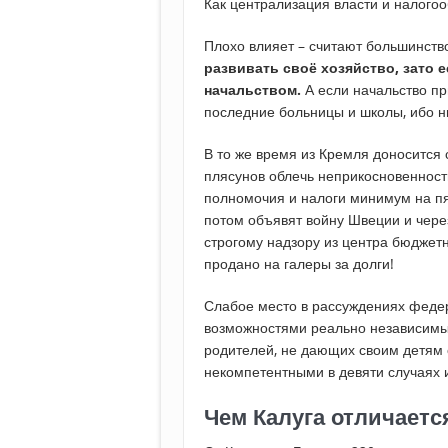
Как централизация власти и налого
Плохо влияет – считают большинств
развивать своё хозяйство, зато 
начальством.
А если начальство пр
последние больницы и школы, ибо ни
В то же время из Кремля доносится 
плясунов облечь неприкосновенност
полномочия и налоги минимум на пят
потом объявят войну Швеции и через
строгому надзору из центра бюджет
продано на галеры за долги!
Слабое место в рассуждениях федер
возможностями реально независимый
родителей, не дающих своим детям 
некомпетентными в девяти случаях и
Чем Калуга отличаетс