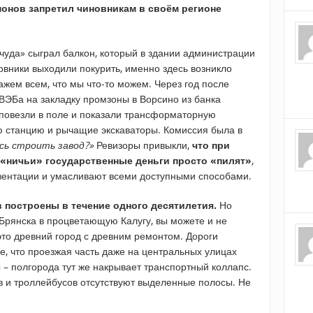
амонов запретил чиновникам в своём регионе
чуда» сыграл балкон, который в здании администрации
новники выходили покурить, именно здесь возникло
кажем всем, что мы что-то можем. Через год после
ВЭБа на закладку промзоны в Ворсино из банка
 повезли в поле и показали трансформаторную
 станцию и рычащие экскаваторы. Комиссия была в
сь строить завод?»
Ревизоры привыкли,
что при
«ничьи» государственные деньги просто «пилят»
,
зентации и умасливают всеми доступными способами.
 построены в течение одного десятилетия.
Но
 Брянска в процветающую Калугу, вы можете и не
это древний город с древним ремонтом. Дороги
е, что проезжая часть даже на центральных улицах
 – полгорода тут же накрывает транспортный коллапс.
ов и троллейбусов отсутствуют выделенные полосы. Не