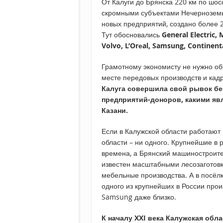
От Калуги до Брянска 220 км по шос
скромными субъектами Нечерноземья 
новых предприятий, создано более 27
Тут обосновались
General Electric,
Volvo, L’Orеal, Samsung, Continent
Грамотному экономисту не нужно объ
месте передовых производств и кадр
Калуга совершила свой рывок без
предприятий-доноров, какими яв
Казани.
Если в Калужской области работают
области – ни одного. Крупнейшие в 
времена, а Брянский машиностроител
известен масштабными лесозаготовк
мебельные производства. А в посёл
одного из крупнейших в России прои
Samsung даже близко.
К началу XXI века Калужская обл