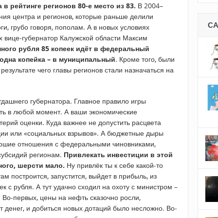
в рейтинге регионов 80-е место из 83.
В 2004–
ния центра и регионов, которые раньше делили
С
ги, грубо говоря, пополам. А в новых условиях
ах вице-губернатор Калужской области Максим
нного рубля 85 копеек идёт в федеральный
 одна копейка – в муниципальный
. Кроме того, были
результате чего главы регионов стали назначаться на
огдашнего губернатора. Главное правило игры
нять в любой момент. А ваши экономические
терий оценки. Куда важнее не допустить расцвета
ции или «социальных взрывов». А бюджетные дыры
орошие отношения с федеральными чиновниками,
субсидий регионам.
Привлекать инвестиции в этой
ного, шерсти мало.
Ну привлёк ты к себе какой-то
ам построится, запустится, выйдет в прибыль, из
ек с рубля. А тут удачно сходил на охоту с министром –
 Во-первых, цены на нефть сказочно росли,
т денег, и добиться новых дотаций было несложно. Во-