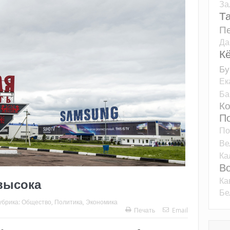
За
Т
Пе
Да
К
Бу
Ек
Ба
К
П
По
Ве
Ка
Во
Ка
свысока
Бе
убрика:
Общество
,
Политика
,
Экономика
Печать
Email