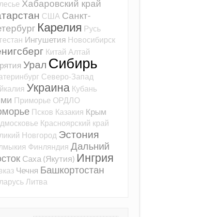
Хабаровский край
лесье
атарстан
Санкт-
США
Карелия
тербург
Русь
Ингушетия
гестан
Новосибирск
ёнигсберг
Китай
Алтай
Сибирь
Урал
рятия
атеринбург
Северо-Запад
Украина
йкалия
Кубань
оми
Приморье
ОРДЛО
оморье
Крым
Псков
Казакия
дмосковье
Красноярский край
Эстония
ликий Новгород
Дальний
лмыкия
Финляндия
Ингрия
сток
Саха (Якутия)
Башкортостан
Чечня
вказ
ларусь
Литва