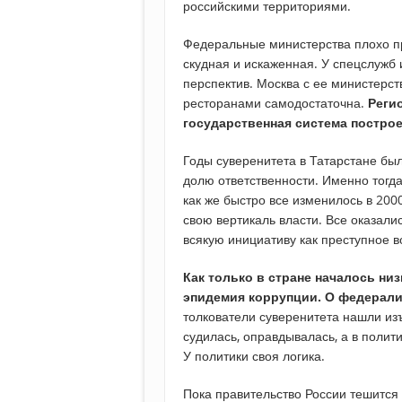
российскими территориями.
Федеральные министерства плохо п
скудная и искаженная. У спецслужб 
перспектив. Москва с ее министерс
ресторанами самодостаточна.
Реги
государственная система построен
Годы суверенитета в Татарстане бы
долю ответственности. Именно тогд
как же быстро все изменилось в 200
свою вертикаль власти. Все оказал
всякую инициативу как преступное в
Как только в стране началось ни
эпидемия коррупции.
О федерали
толкователи суверенитета нашли из
судилась, оправдывалась, а в полит
У политики своя логика.
Пока правительство России тешится