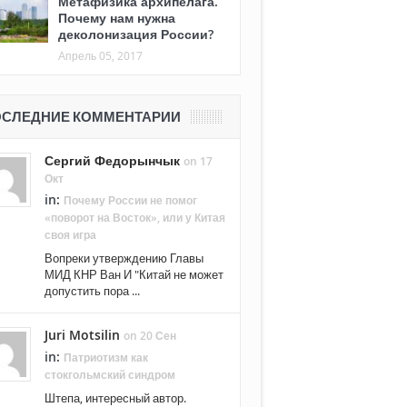
Метафизика архипелага.
Почему нам нужна
деколонизация России?
Апрель 05, 2017
СЛЕДНИЕ КОММЕНТАРИИ
Сергий Федорынчык
on 17
Окт
in:
Почему России не помог
«поворот на Восток», или у Китая
своя игра
Вопреки утверждению Главы
МИД КНР Ван И "Китай не может
допустить пора ...
Juri Motsilin
on 20 Сен
in:
Патриотизм как
стокгольмский синдром
Штепа, интересный автор.