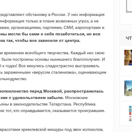
редставляют обстановку в России. У них информация
информация только в плане возможных угроз, а не
твами, организациями, партиями, СМИ, аэропортами и
оны могли бы сами о себе позаботиться, но вся
ЧТ
а так, чтобы все зависели от центра.
ли временем всеобщего творчества. Каждый нес свою
а были построены основы нынешнего благополучия. И
0-х годах! Все кинулись сладострастно выстраивать
ись зараженными «вирусом сталинизма», оценивающим
ольнодумство.
зкопоклонство перед Москвой, распространилась
зме с удовольствием забыли.
Московские
ъяны в законодательстве Татарстана. Республика
ике тот, кто оправдывается, оказывается проигравшим.
 красотами кремлевской мишуры под звон колоколов,