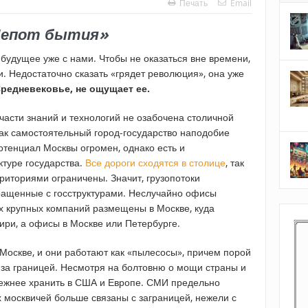
Печать
Email
Шепот бытия»
 будущее уже с нами. Чтобы не оказаться вне времени,
. Недостаточно сказать «грядет революция», она уже
Средневековье, не ощущает ее.
части знаний и технологий не озабочена столичной
как самостоятельный город-государство наподобие
отенциал Москвы огромен, однако есть и
ктуре государства.
Все дороги сходятся в столице
, так
риториями ограничены. Значит, грузопотоки
ращенные с госструктурами. Неслучайно офисы
х крупных компаний размещены в Москве, куда
бири, а офисы в Москве или Петербурге.
Москве, и они работают как «пылесосы», причем порой
 за границей. Несмотря на болтовню о мощи страны и
дежнее хранить в США и Европе. СМИ предельно
 москвичей больше связаны с заграницей, нежели с