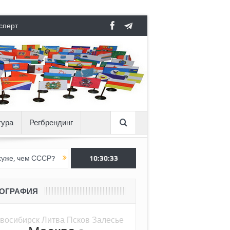
сперт
тура
Регбрендинг
СССР?
Вертикаль под давлением
10:30:34
Тоннель в пустоте, как Ёжик
ЕОГРАФИЯ
восибирск
Литва
Псков
Залесье