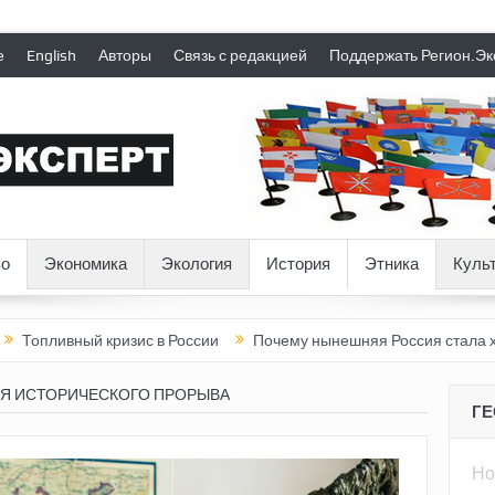
е
English
Авторы
Связь с редакцией
Поддержать Регион.Эк
о
Экономика
Экология
История
Этника
Куль
ый кризис в России
Почему нынешняя Россия стала хуже, чем 
Я ИСТОРИЧЕСКОГО ПРОРЫВА
Г
Но