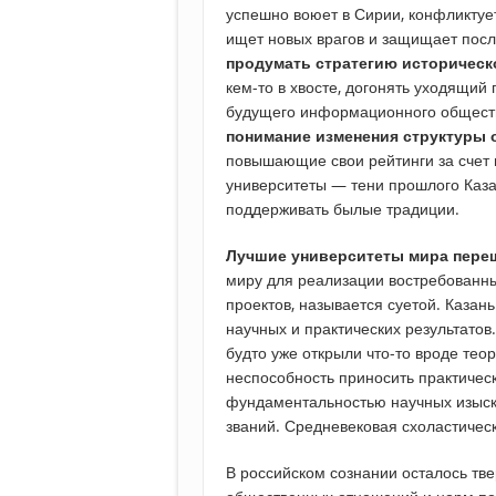
успешно воюет в Сирии, конфликтует
ищет новых врагов и защищает посл
продумать стратегию историческ
кем-то в хвосте, догонять уходящий
будущего информационного общества.
понимание изменения структуры 
повышающие свои рейтинги за счет 
университеты — тени прошлого Каза
поддерживать былые традиции.
Лучшие университеты мира переш
миру для реализации востребованны
проектов, называется суетой. Казань
научных и практических результато
будто уже открыли что-то вроде тео
неспособность приносить практичес
фундаментальностью научных изыска
званий. Средневековая схоластичес
В российском сознании осталось тве