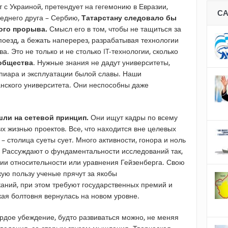
 с Украиной, претендует на гегемонию в Евразии,
С
еднего друга – Сербию,
Татарстану следовало бы
ого прорыва.
Смысл его в том, чтобы не тащиться за
 поезд, а бежать наперерез, разрабатывая технологии
 Это не только и не столько IT-технологии, сколько
общества
. Нужные знания не дадут университеты,
пиара и эксплуатации былой славы. Наши
нского университета. Они неспособны даже
ли на сетевой принцип.
Они ищут кадры по всему
х жизнью проектов. Все, что находится вне целевых
 – столица суеты сует. Много активности, гонора и ноль
в. Рассуждают о фундаментальности исследований так,
рии относительности или уравнения Гейзенберга. Свою
кую пользу ученые прячут за якобы
ний, при этом требуют государственных премий и
кая болтовня вернулась на новом уровне.
рдое убеждение, будто развиваться можно, не меняя