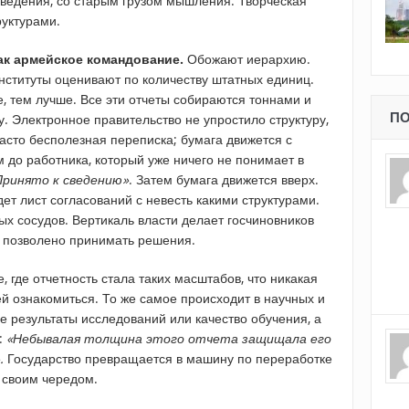
ведения, со старым грузом мышления. Творческая
руктурами.
ак армейское командование.
Обожают иерархию.
ституты оценивают по количеству штатных единиц.
, тем лучше. Все эти отчеты собираются тоннами и
ПО
у. Электронное правительство не упростило структуру,
часто бесполезная переписка; бумага движется с
 до работника, который уже ничего не понимает в
Принято к сведению»
. Затем бумага движется вверх.
ет лист согласований с невесть какими структурами.
ных сосудов. Вертикаль власти делает госчиновников
е позволено принимать решения.
 где отчетность стала таких масштабов, что никакая
й ознакомиться. То же самое происходит в научных и
е результаты исследований или качество обучения, а
л:
«Небывалая толщина этого отчета защищала его
.
Государство превращается в машину по переработке
 своим чередом.