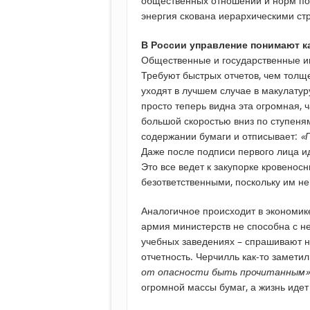
общественных отношений и норм по
энергия скована иерархическими ст
В России управление понимают к
Общественные и государственные ин
Требуют быстрых отчетов, чем толще
уходят в лучшем случае в макулатур
просто теперь видна эта огромная, 
большой скоростью вниз по ступеням
содержании бумаги и отписывает:
«
Даже после подписи первого лица ид
Это все ведет к закупорке кровенос
безответственными, поскольку им н
Аналогичное происходит в экономике,
армия министерств не способна с не
учебных заведениях – спрашивают н
отчетность. Черчилль как-то замети
от опасности быть прочитанным»
огромной массы бумаг, а жизнь идет