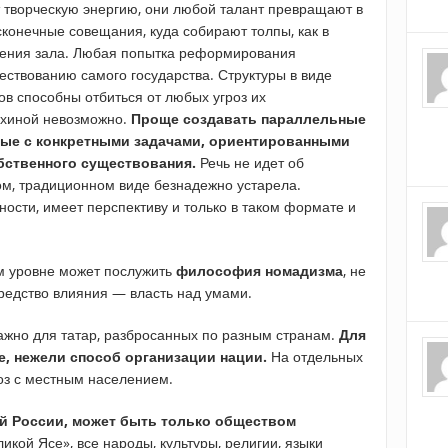
 творческую энергию, они любой талант превращают в
сконечные совещания, куда собирают толпы, как в
нения зала. Любая попытка реформирования
ествованию самого государства. Структуры в виде
ов способны отбиться от любых угроз их
ахиной невозможно.
Проще создавать параллельные
ные с конкретными задачами, ориентированными
обственного существования.
Речь не идет об
ом, традиционном виде безнадежно устарела.
ости, имеет перспективу и только в таком формате и
м уровне может послужить
философия номадизма
, не
редство влияния — власть над умами.
важно для татар, разбросанных по разным странам.
Для
е, нежели способ организации нации.
На отдельных
оз с местным населением.
ой России, может быть только обществом
икой Ясе», все народы, культуры, религии, языки