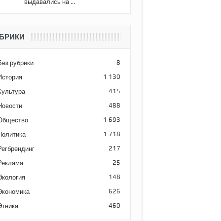
выдавались на ...
БРИКИ
Без рубрики
8
История
1 130
Культура
415
Новости
488
Общество
1 693
Политика
1 718
Регбрендинг
217
Реклама
25
Экология
148
Экономика
626
Этника
460