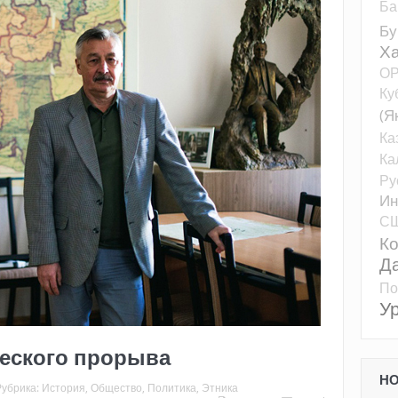
Ба
Бу
Ха
О
Ку
(Я
Ка
Ка
Ру
Ин
С
К
Д
По
У
ческого прорыва
Н
Рубрика:
История
,
Общество
,
Политика
,
Этника