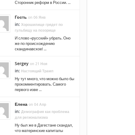
Сторонник реформ в России. ...
Гость
on 06 Янв
in:
Хорошилище грядет по
гульбищу на позорище
И слово «русский» убрать. Оно
же по происхождению
скандинавское! ...
Sergey
on 21 Ноя
in:
Настоящий Трамп
Ну тут много, что можно было бы
прокомментировать. Самого
первого изве ...
Елена
on 04 Апр
in:
Демография как проблема
для регионализма
Ну был же в Дагестане скандал,
что материнские капиталы