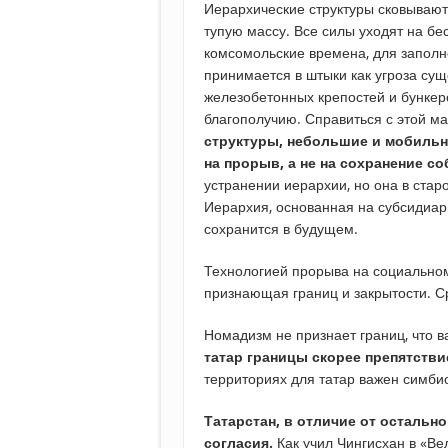
Иерархические структуры сковывают
тупую массу. Все силы уходят на бе
комсомольские времена, для запол
принимается в штыки как угроза сущ
железобетонных крепостей и бункер
благополучию. Справиться с этой м
структуры, небольшие и мобиль
на прорыв, а не на сохранение с
устранении иерархии, но она в стар
Иерархия, основанная на субсидиарн
сохранится в будущем.
Технологией прорыва на социально
признающая границ и закрытости. С
Номадизм не признает границ, что 
татар границы скорее препятстви
территориях для татар важен симби
Татарстан, в отличие от остальн
согласия.
Как учил Чингисхан в «Вел