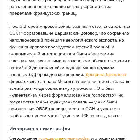
революционное правление могло укорениться за
пределами французских границ.
После Второй мировой войны возникли страны-сателлиты
СССР, образовавшие Варшавский договор, что сохранило
наполеоновский принцип идеологического экспорта, но
функционировало посредством жесткой военной и
экономической интеграции: они были «братскими»
союзниками, связанными договорными обязательствами и
партийной дисциплиной, и одновременно служили
военным буфером для метрополии.
Доктрина Брежнева
формализовала право Москвы на военное вмешательство
всякий раз, когда социализму «угрожали». Это был
«клиентелизм через формализованное господство», но
государства всё же функционировали — у них были
признанные ОБСЕ границы, места в ООН и участие в
глобальных институтах. Путинская РФ пошла дальше.
Инверсия в лимитрофы
Сегодняшние
государства-лимитрофы
это радикальный