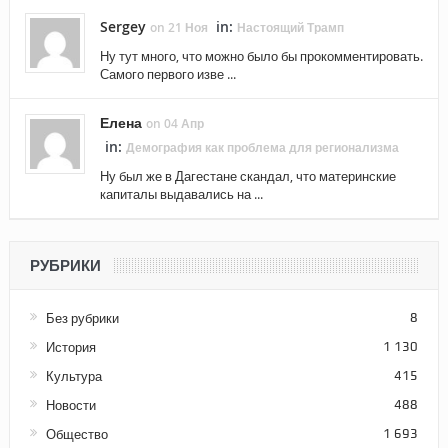
Sergey
in:
on 21 Ноя
Настоящий Трамп
Ну тут много, что можно было бы прокомментировать.
Самого первого изве ...
Елена
on 04 Апр
in:
Демография как проблема для регионализма
Ну был же в Дагестане скандал, что материнские
капиталы выдавались на ...
РУБРИКИ
Без рубрики
8
История
1 130
Культура
415
Новости
488
Общество
1 693