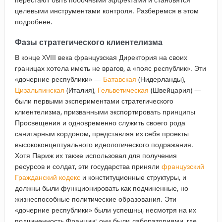
целевыми инструментами контроля. Разберемся в этом
подробнее.
Фазы стратегического клиентелизма
В конце XVIII века французская Директория на своих
границах хотела иметь не врагов, а «пояс республик». Эти
«дочерние республики» —
Батавская
(Нидерланды),
Цизальпинская
(Италия),
Гельветическая
(Швейцария) —
были первыми экспериментами стратегического
клиентелизма, призванными экспортировать принципы
Просвещения и одновременно служить своего рода
санитарным кордоном, представляя из себя проекты
высококонцептуального идеологического подражания.
Хотя Париж их также использовал для получения
ресурсов и солдат, эти государства приняли
французский
Гражданский кодекс
и конституционные структуры, и
должны были функционировать как подчиненные, но
жизнеспособные политические образования. Эти
«дочерние республики» были успешны, несмотря на их
подчиненность Франции; они были лабораториями, где