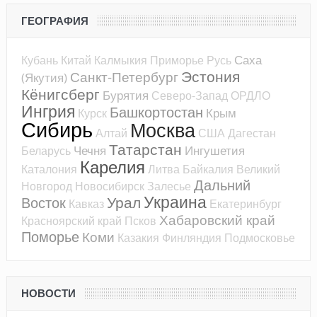
ГЕОГРАФИЯ
Саха
Кубань
Китай
Калмыкия
Приморье
Русь
Эстония
Санкт-Петербург
(Якутия)
Кёнигсберг
Бурятия
Северо-Запад
ОРДЛО
Ингрия
Башкортостан
Крым
Курск
Сибирь
Москва
Алтай
США
Дагестан
Татарстан
Чечня
Ингушетия
Беларусь
Карелия
Каталония
Литва
Байкалия
Великий
Дальний
Новгород
Новосибирск
Залесье
Украина
Урал
Восток
Кавказ
Екатеринбург
Хабаровский край
Красноярский край
Псков
Поморье
Коми
Казакия
Финляндия
Подмосковье
НОВОСТИ