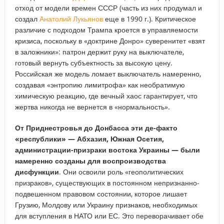
отход от модели времен СССР (часть из них продумал и
создал
Анатолий Лукьянов
еще в 1990 г.). Критическое
различие с подходом Трампа кроется в управляемости
кризиса, поскольку в «доктрине Донро» суверенитет «взят
в заложники»: патрон держит руку на выключателе,
готовый вернуть субъектность за высокую цену.
Российская же модель ломает выключатель намеренно,
создавая «энтропию лимитрофа» как необратимую
химическую реакцию, где вечный хаос гарантирует, что
жертва никогда не вернется в «нормальность».
От Приднестровья до Донбасса эти де-факто
«республики» — Абхазия, Южная Осетия,
администрации-призраки востока Украины — были
намеренно созданы для воспроизводства
дисфункции
. Они освоили роль «геополитических
призраков», существующих в постоянном непризнанно-
подвешенном правовом состоянии, которое лишает
Грузию, Молдову или Украину признаков, необходимых
для вступления в НАТО или ЕС. Это переворачивает обе