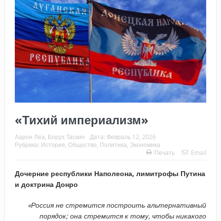
«Тихий империализм»
Аарон Леа, Борух Таскин
Дата:
Февраль 12, 2026
Рубрика:
История
,
Общество
,
Политика
,
Экономика
Печать
Email
Дочерние республики Наполеона, лимитрофы Путина
и доктрина Донро
«Россия не стремится построить альтернативный
порядок; она стремится к тому, чтобы никакого