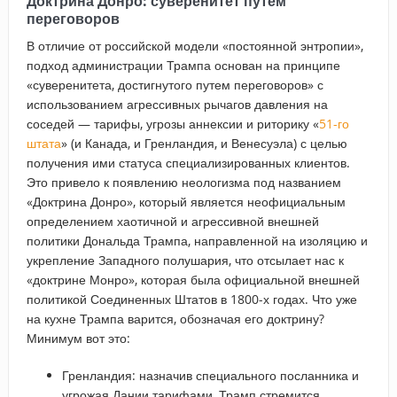
Доктрина Донро
: суверенитет путем
переговоров
В отличие от российской модели «постоянной энтропии»,
подход администрации Трампа основан на принципе
«суверенитета, достигнутого путем переговоров» с
использованием агрессивных рычагов давления на
соседей — тарифы, угрозы аннексии и риторику «
51-го
штата
» (и Канада, и Гренландия, и Венесуэла) с целью
получения ими статуса специализированных клиентов.
Это привело к появлению неологизма под названием
«Доктрина Донро», который является неофициальным
определением хаотичной и агрессивной внешней
политики Дональда Трампа, направленной на изоляцию и
укрепление Западного полушария, что отсылает нас к
«доктрине Монро», которая была официальной внешней
политикой Соединенных Штатов в 1800-х годах. Что уже
на кухне Трампа варится, обозначая его доктрину?
Минимум вот это:
Гренландия: назначив специального посланника и
угрожая Дании тарифами, Трамп стремится