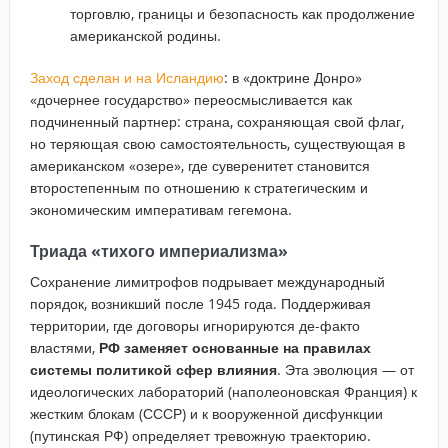
торговлю, границы и безопасность как продолжение
американской родины.
Заход сделан и на Исландию
: в «доктрине Донро»
«дочернее государство» переосмысливается как
подчиненный партнер: страна, сохраняющая свой флаг,
но теряющая свою самостоятельность, существующая в
американском «озере», где суверенитет становится
второстепенным по отношению к стратегическим и
экономическим императивам гегемона.
Триада «тихого империализма»
Сохранение лимитрофов подрывает международный
порядок, возникший после 1945 года. Поддерживая
территории, где договоры игнорируются де-факто
властями,
РФ заменяет основанные на правилах
системы политикой сфер влияния
. Эта эволюция — от
идеологических лабораторий (наполеоновская Франция) к
жестким блокам (СССР) и к вооруженной дисфункции
(путинская РФ) определяет тревожную траекторию.