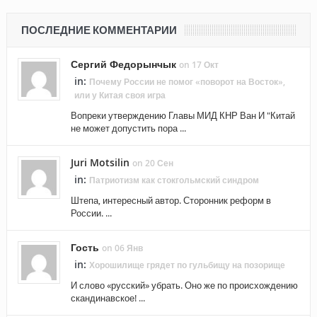
ПОСЛЕДНИЕ КОММЕНТАРИИ
Сергий Федорынчык
on 17 Окт
in:
Почему России не помог «поворот на Восток»,
или у Китая своя игра
Вопреки утверждению Главы МИД КНР Ван И "Китай
не может допустить пора ...
Juri Motsilin
on 20 Сен
in:
Патриотизм как стокгольмский синдром
Штепа, интересный автор. Сторонник реформ в
России. ...
Гость
on 06 Янв
in:
Хорошилище грядет по гульбищу на позорище
И слово «русский» убрать. Оно же по происхождению
скандинавское! ...