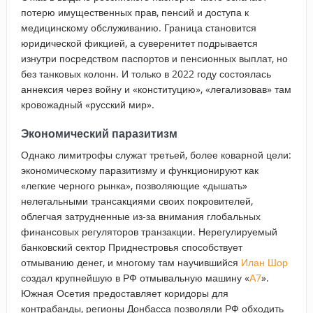
потерю имущественных прав, пенсий и доступа к
медицинскому обслуживанию. Граница становится
юридической фикцией, а суверенитет подрывается
изнутри посредством паспортов и ​​пенсионных выплат, но
без танковых колонн. И только в 2022 году состоялась
аннексия через войну и «конституцию», «легализовав» там
кровожадный «русский мир».
Экономический паразитизм
Однако лимитрофы служат третьей, более коварной цели:
экономическому паразитизму и функционируют как
«легкие черного рынка», позволяющие «дышать»
нелегальными трансакциями своих покровителей,
облегчая затрудненные из-за внимания глобальных
финансовых регуляторов транзакции. Нерегулируемый
банковский сектор Приднестровья способствует
отмыванию денег, и многому там научившийся
Илан Шор
создал крупнейшую в РФ отмывальную машину «
А7
».
Южная Осетия предоставляет коридоры для
контрабанды, регионы Донбасса позволяли РФ обходить