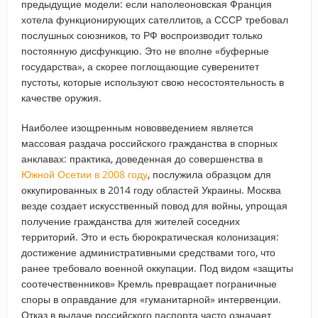
предыдущие модели: если наполеоновская Франция
хотела функционирующих сателлитов, а СССР требовал
послушных союзников, то РФ воспроизводит только
постоянную дисфункцию. Это не вполне «буферные
государства», а скорее поглощающие суверенитет
пустоты, которые используют свою несостоятельность в
качестве оружия.
Наиболее изощренным нововведением является
массовая раздача российского гражданства в спорных
анклавах: практика, доведенная до совершенства в
Южной Осетии в 2008 году
, послужила образцом для
оккупированных в 2014 году областей Украины. Москва
везде создает искусственный повод для войны, упрощая
получение гражданства для жителей соседних
территорий. Это и есть бюрократическая колонизация:
достижение административными средствами того, что
ранее требовало военной оккупации. Под видом «защиты
соотечественников» Кремль превращает пограничные
споры в оправдание для «гуманитарной» интервенции.
Отказ в выдаче российского паспорта часто означает