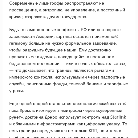
Современные лимитрофы распространяют не
просвещение, а энтропию, не управление, а постоянный
кризис, «заражая» другие государства.
Будь то замороженные конфликты РФ или договорные
зависимости Америки, картина остается неизменной:
гегемону больше не нужно формальное завоевание,
чтобы разрушить будущее нации. Ему достаточно
привязать ее к «дочке», находящейся в постоянном
бедственном положении — или в вечных обязательствах,
— что доказывает, что границы являются рычагами
имперского контроля, используемыми через паспортные
службы, пенсионные фонды, теневой банкинг и тарифные
угрозы.
Еще одной опорой становится «технологический захват»:
пока Кремль изолирует лимитрофы через «суверенный
рунет», доктрина Донро использует контроль над Starlink
и облачными инфраструктурами как цифровую удавку. То
есть границы определяются не только КПП, но и тем, в
чьей юрисдикции находятся серверы, хранящие данные и