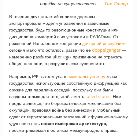
порядка не существовало». —
Тим Старр
В течение двух столетий великие державы
экспортировали модели управления в зависимые
государства, будь то революционные конституции или
дисциплина компартий с их уставами и ГУЛАГами. От
рожденной Наполеоном концепции
дочерней республики
сегодня мало что осталось, разве что ее
doppelganger
—
намеренно разбитое alter ego, призванное не отражать
общие ценности, а разрушить сам суверенитет.
Например, РФ вытолкнула в
лиминальную зону
квази-
государства, использующие собственную дисфункцию как
оружие для паралича соседей, поскольку они были
созданы только для того, чтобы стать
failed states
. Нам
представляется, что бюрократическая колонизация без
оккупации, правовая война без аннексии и глобальный
сдвиг от территориальных завоеваний к функциональному
удушению есть
новая имперская архитектура
,
просматриваемая в останках международного права.