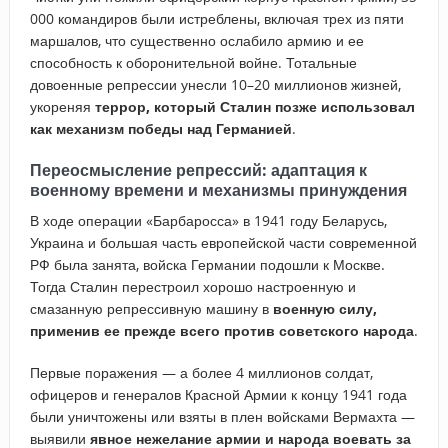
000 командиров были истреблены, включая трех из пяти
маршалов, что существенно ослабило армию и ее
способность к оборонительной войне. Тотальные
довоенные репрессии унесли 10–20 миллионов жизней,
укореняя
террор, который Сталин позже использовал
как механизм победы над Германией
.
Переосмысление репрессий: адаптация к
военному времени и механизмы принуждения
В ходе операции «Барбаросса» в 1941 году Беларусь,
Украина и большая часть европейской части современной
РФ была занята, войска Германии подошли к Москве.
Тогда Сталин перестроил хорошо настроенную и
смазанную репрессивную машину в
военную силу,
применив ее прежде всего против советского народа
.
Первые поражения — а более 4 миллионов солдат,
офицеров и генералов Красной Армии к концу 1941 года
были уничтожены или взяты в плен войсками Вермахта —
выявили
явное нежелание армии и народа воевать за