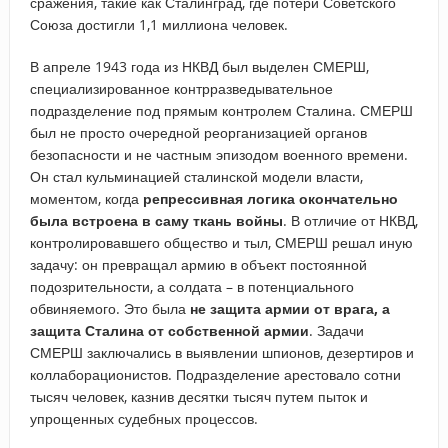
сражения, такие как Сталинград, где потери Советского
Союза достигли 1,1 миллиона человек.
В апреле 1943 года из НКВД был выделен СМЕРШ,
специализированное контрразведывательное
подразделение под прямым контролем Сталина. СМЕРШ
был не просто очередной реорганизацией органов
безопасности и не частным эпизодом военного времени.
Он стал кульминацией сталинской модели власти,
моментом, когда
репрессивная логика окончательно
была встроена в саму ткань войны
. В отличие от НКВД,
контролировавшего общество и тыл, СМЕРШ решал иную
задачу: он превращал армию в объект постоянной
подозрительности, а солдата – в потенциального
обвиняемого. Это была
не защита армии от врага, а
защита Сталина от собственной армии
. Задачи
СМЕРШ заключались в выявлении шпионов, дезертиров и
коллаборационистов. Подразделение арестовало сотни
тысяч человек, казнив десятки тысяч путем пыток и
упрощенных судебных процессов.