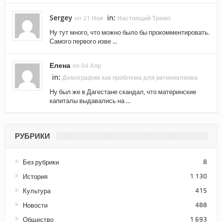
Sergey
in:
on 21 Ноя
Настоящий Трамп
Ну тут много, что можно было бы прокомментировать.
Самого первого изве ...
Елена
on 04 Апр
in:
Демография как проблема для регионализма
Ну был же в Дагестане скандал, что материнские
капиталы выдавались на ...
РУБРИКИ
Без рубрики
8
История
1 130
Культура
415
Новости
488
Общество
1 693