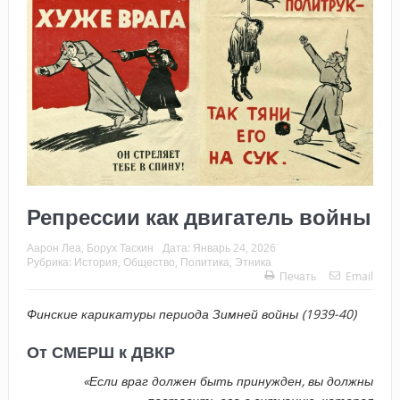
Репрессии как двигатель войны
Аарон Леа, Борух Таскин
Дата:
Январь 24, 2026
Рубрика:
История
,
Общество
,
Политика
,
Этника
Печать
Email
Финские карикатуры периода Зимней войны (1939-40)
От СМЕРШ к ДВКР
«Если враг должен быть принужден, вы должны