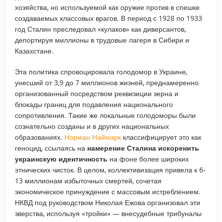
хозяйства, но используемой как оружие против в спешке
создаваемых классовых врагов. В период с 1928 по 1933
год Сталин преследовал «кулаков» как диверсантов,
депортируя миллионы в трудовые лагеря в Сибири и
Казахстане.
Эта политика спровоцировала голодомор в Украине,
унесший от 3,9 до 7 миллионов жизней, преднамеренно
организованный посредством реквизиции зерна и
блокады границ для подавления национального
сопротивления. Такие же локальные голодоморы были
сознательно созданы и в других национальных
образованиях.
Норман Наймарк
классифицирует это как
геноцид, ссылаясь на
намерение Сталина искоренить
украинскую идентичность
на фоне более широких
этнических чисток. В целом, коллективизация привела к 6-
13 миллионам избыточных смертей, сочетая
экономическое принуждение с массовым истреблением.
НКВД под руководством Николая Ежова организовал эти
зверства, используя «тройки» — внесудебные трибуналы