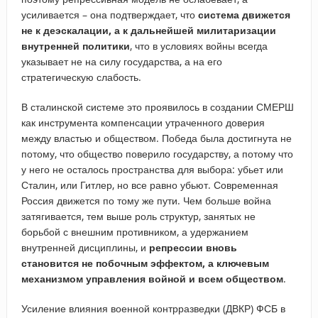
усиливается – она подтверждает, что
система движется
не к деэскалации, а к дальнейшей милитаризации
внутренней политики
, что в условиях войны всегда
указывает не на силу государства, а на его
стратегическую слабость.
В сталинской системе это проявилось в создании СМЕРШ
как инструмента компенсации утраченного доверия
между властью и обществом. Победа была достигнута не
потому, что общество поверило государству, а потому что
у него не осталось пространства для выбора: убьет или
Сталин, или Гитлер, но все равно убьют. Современная
Россия движется по тому же пути. Чем больше война
затягивается, тем выше роль структур, занятых не
борьбой с внешним противником, а удержанием
внутренней дисциплины, и
репрессии вновь
становится не побочным эффектом, а ключевым
механизмом управления войной и всем обществом
.
Усиление влияния военной контрразведки (ДВКР) ФСБ в