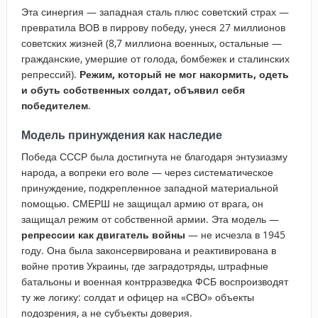
Эта синергия — западная сталь плюс советский страх —
превратила ВОВ в пиррову победу, унеся 27 миллионов
советских жизней (8,7 миллиона военных, остальные —
гражданские, умершие от голода, бомбежек и сталинских
репрессий).
Режим, который не мог накормить, одеть
и обуть собственных солдат, объявил себя
победителем
.
Модель принуждения как наследие
Победа СССР была достигнута не благодаря энтузиазму
народа, а вопреки его воле — через систематическое
принуждение, подкрепленное западной материальной
помощью. СМЕРШ не защищал армию от врага, он
защищал режим от собственной армии. Эта модель —
репрессии как двигатель войны
— не исчезла в 1945
году. Она была законсервирована и реактивирована в
войне против Украины, где заградотряды, штрафные
батальоны и военная контрразведка ФСБ воспроизводят
ту же логику: солдат и офицер на «СВО» объекты
подозрения, а не субъекты доверия.