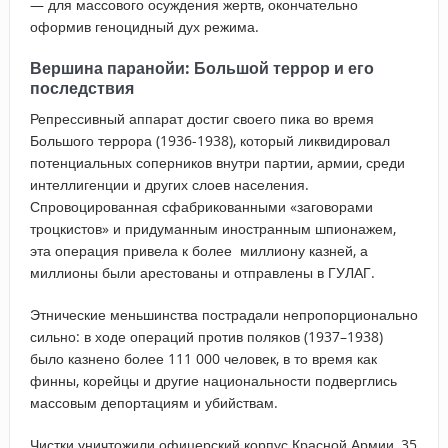
— для массового осуждения жертв, окончательно
оформив геноцидный дух режима.
Вершина паранойи: Большой террор и его
последствия
Репрессивный аппарат достиг своего пика во время
Большого террора (1936-1938), который ликвидировал
потенциальных соперников внутри партии, армии, среди
интеллигенции и других слоев населения.
Спровоцированная сфабрикованными «заговорами
троцкистов» и придуманным иностранным шпионажем,
эта операция привела к более миллиону казней, а
миллионы были арестованы и отправлены в ГУЛАГ.
Этнические меньшинства пострадали непропорционально
сильно: в ходе операций против поляков (1937–1938)
было казнено более 111 000 человек, в то время как
финны, корейцы и другие национальности подверглись
массовым депортациям и убийствам.
Чистки уничтожили офицерский корпус Красной Армии, 35