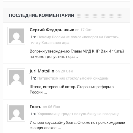
ПОСЛЕДНИЕ КОММЕНТАРИИ
Сергий Федорынчык
on 17 Окт
in:
Почему России не помог «поворот на Восток»,
или у Китая своя игра
Вопреки утверждению Главы МИД КНР Ван И "Китай
не может допустить пора ...
Juri Motsilin
on 20 Сен
in:
Патриотизм как стокгольмский синдром
Штепа, интересный автор. Сторонник реформ в
России. ...
Гость
on 06 Янв
in:
Хорошилище грядет по гульбищу на позорище
И слово «русский» убрать. Оно же по происхождению
скандинавское! ...