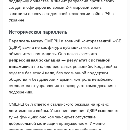
поддержку общества, а значит репрессии против своих
солдат и офицеров во время 2-й мировой войны
заложили основу сегодняшней технологии войны РФ в
Украине.
Историческая параллель
Параллель между СМЕРШ и военной контрразведкой ФСБ
(ДВКР) важна не как фигура публицистики, а как
объяснительная модель. Она показывает, что
репрессивная эскалация — результат системной
динамики
, а не следствие «злых решений». Когда война
ведётся без ясной цели, без осознанной поддержки
общества и без доверия к армии, контроль неизбежно
смещается от управления к надзору, от командования к
подозрению.
СМЕРШ был ответом сталинского режима на кризис
легитимности войны. Усиление влияния ДВКР выполняет
ту же функцию: оно компенсирует отсутствие
добровольной мотивации принуждением. Именно
поэтому репрессивная модель не ослабевает, а