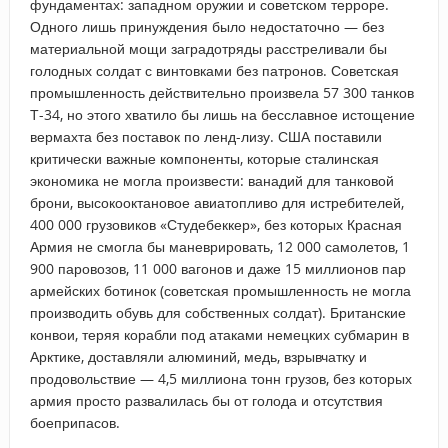
фундаментах: западном оружии и советском терроре.
Одного лишь принуждения было недостаточно — без
материальной мощи заградотряды расстреливали бы
голодных солдат с винтовками без патронов. Советская
промышленность действительно произвела 57 300 танков
Т-34, но этого хватило бы лишь на бесславное истощение
вермахта без поставок по ленд-лизу. США поставили
критически важные компоненты, которые сталинская
экономика не могла произвести: ванадий для танковой
брони, высокооктановое авиатопливо для истребителей,
400 000 грузовиков «Студебеккер», без которых Красная
Армия не смогла бы маневрировать, 12 000 самолетов, 1
900 паровозов, 11 000 вагонов и даже 15 миллионов пар
армейских ботинок (советская промышленность не могла
производить обувь для собственных солдат). Британские
конвои, теряя корабли под атаками немецких субмарин в
Арктике, доставляли алюминий, медь, взрывчатку и
продовольствие — 4,5 миллиона тонн грузов, без которых
армия просто развалилась бы от голода и отсутствия
боеприпасов.