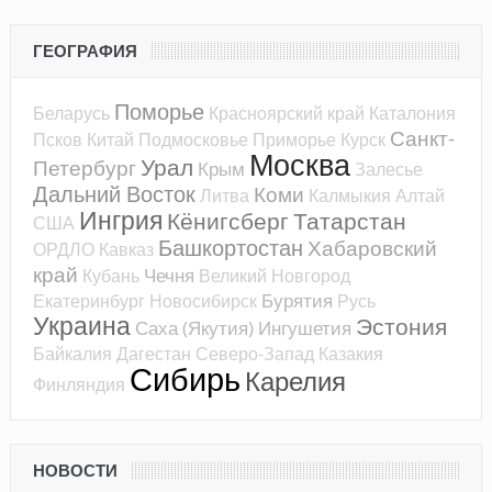
ГЕОГРАФИЯ
Поморье
Беларусь
Красноярский край
Каталония
Санкт-
Псков
Китай
Подмосковье
Приморье
Курск
Москва
Урал
Петербург
Крым
Залесье
Дальний Восток
Коми
Литва
Калмыкия
Алтай
Ингрия
Кёнигсберг
Татарстан
США
Башкортостан
Хабаровский
ОРДЛО
Кавказ
край
Чечня
Кубань
Великий Новгород
Бурятия
Екатеринбург
Новосибирск
Русь
Украина
Эстония
Саха (Якутия)
Ингушетия
Байкалия
Дагестан
Северо-Запад
Казакия
Сибирь
Карелия
Финляндия
НОВОСТИ