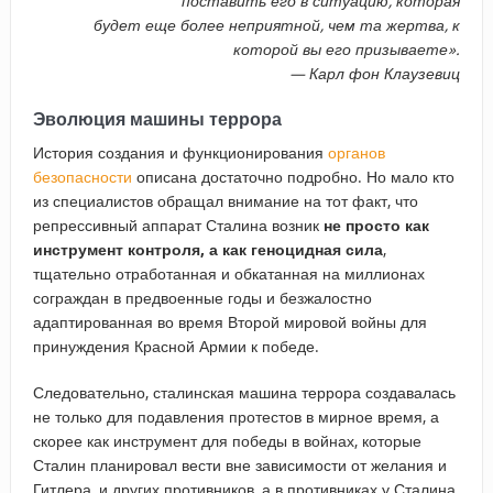
поставить его в ситуацию, которая
будет еще более неприятной, чем та жертва, к
которой вы его призываете».
— Карл фон Клаузевиц
Эволюция машины террора
История создания и функционирования
органов
безопасности
описана достаточно подробно. Но мало кто
из специалистов обращал внимание на тот факт, что
репрессивный аппарат Сталина возник
не просто как
инструмент контроля, а как геноцидная сила
,
тщательно отработанная и обкатанная на миллионах
сограждан в предвоенные годы и безжалостно
адаптированная во время Второй мировой войны для
принуждения Красной Армии к победе.
Следовательно, сталинская машина террора создавалась
не только для подавления протестов в мирное время, а
скорее как инструмент для победы в войнах, которые
Сталин планировал вести вне зависимости от желания и
Гитлера, и других противников, а в противниках у Сталина