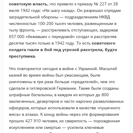
советскую власть
, что привело к приказу № 227 от 28
июля 1942 года: «Ни шагу назад». Он разрешал отрядам
заградительной обороны — подразделениям НКВД
численностью 100-200 тысяч человек, размещенным в
тылу фронта, — расстреливать отступающих, задержав
657 000 «бежавших с передовой» солдат и расстреляв
десятки тысяч только в 1942 году. То есть
советского
солдата гнали в бой под угрозой расстрела, будто
преступника
.
Что повторяется сегодня в войне с Украиной. Масштаб
казней во время войны был ужасающим, были
уничтожены в три раза больше «предателей», чем это
сделали в гитлеровской Германии. Также были созданы
штрафные батальоны, в каждом из которых до 800
заключенных, дезертиров и часто нарочно разжалованных
офицеров, которых использовали в качестве «пушечного
мяса» в атаках. К концу войны через эти формирования
прошло 427 910 человек, их свирепость — порожденная
искуплением или смертью — усилила ключевые