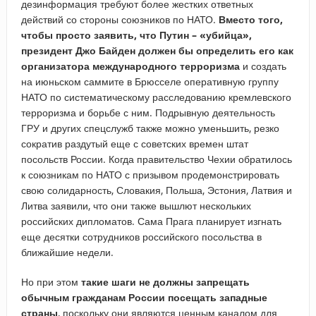
дезинформация требуют более жестких ответных
действий со стороны союзников по НАТО.
Вместо того,
чтобы просто заявить, что Путин – «убийца»,
президент
Джо Байден должен бы определить его как
организатора международного терроризма
и создать
на июньском саммите в Брюсселе оперативную группу
НАТО по систематическому расследованию кремлевского
терроризма и борьбе с ним. Подрывную деятельность
ГРУ и других спецслужб также можно уменьшить, резко
сократив раздутый еще с советских времен штат
посольств России. Когда правительство Чехии обратилось
к союзникам по НАТО с призывом продемонстрировать
свою солидарность, Словакия, Польша, Эстония, Латвия и
Литва заявили, что они также вышлют нескольких
российских дипломатов. Сама Прага планирует изгнать
еще десятки сотрудников российского посольства в
ближайшие недели.
Но при этом
такие шаги не должны запрещать
обычным гражданам России посещать западные
страны
, поскольку они являются ценным каналом для