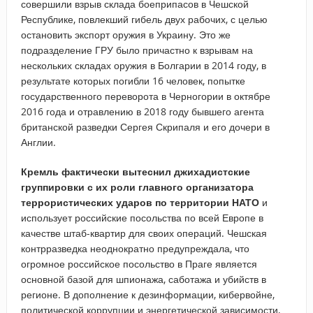
совершили взрыв склада боеприпасов в Чешской
Республике, повлекший гибель двух рабочих, с целью
остановить экспорт оружия в Украину. Это же
подразделение ГРУ было причастно к взрывам на
нескольких складах оружия в Болгарии в 2014 году, в
результате которых погибли 16 человек, попытке
государственного переворота в Черногории в октябре
2016 года и отравлению в 2018 году бывшего агента
британской разведки Сергея Скрипаля и его дочери в
Англии.
Кремль фактически вытеснил джихадистские
группировки с их роли главного организатора
террористических ударов по территории НАТО
и
использует российские посольства по всей Европе в
качестве штаб-квартир для своих операций. Чешская
контрразведка неоднократно предупреждала, что
огромное российское посольство в Праге является
основной базой для шпионажа, саботажа и убийств в
регионе. В дополнение к дезинформации, кибервойне,
политической коррупции и энергетической зависимости,