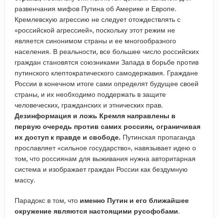
развенчания мифов Путина об Америке и Европе.
Кремлевскую агрессию не следует отождествлять с
«российской агрессией», поскольку этот режим не
является синонимом страны и ее многообразного
населения. В реальности, все большее число российских
граждан становятся союзниками Запада в борьбе против
путинского клептократического самодержавия. Граждане
России в конечном итоге сами определят будущее своей
страны, и их необходимо поддержать в защите
человеческих, гражданских и этнических прав.
Дезинформация и ложь Кремля направлены в
первую очередь против самих россиян, ограничивая
их доступ к правде и свободе.
Путинская пропаганда
прославляет «сильное государство», навязывает идею о
том, что россиянам для выживания нужна авторитарная
система и изображает граждан России как бездумную
массу.
Парадокс в том, что
именно Путин и его ближайшее
окружение являются настоящими русофобами
.