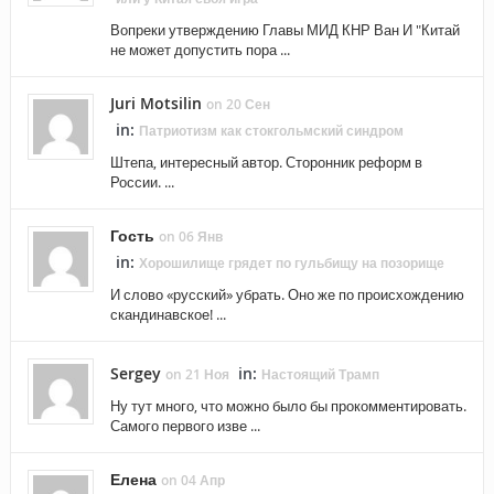
Вопреки утверждению Главы МИД КНР Ван И "Китай
не может допустить пора ...
Juri Motsilin
on 20 Сен
in:
Патриотизм как стокгольмский синдром
Штепа, интересный автор. Сторонник реформ в
России. ...
Гость
on 06 Янв
in:
Хорошилище грядет по гульбищу на позорище
И слово «русский» убрать. Оно же по происхождению
скандинавское! ...
Sergey
in:
on 21 Ноя
Настоящий Трамп
Ну тут много, что можно было бы прокомментировать.
Самого первого изве ...
Елена
on 04 Апр