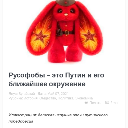
Русофобы – это Путин и его
ближайшее окружение
Януш Бугайский
Дата:
Май 07, 2021
Рубрика:
История
,
Общество
,
Политика
,
Экономика
Печать
Email
Иллюстрация: детская игрушка эпохи путинского
победобесия