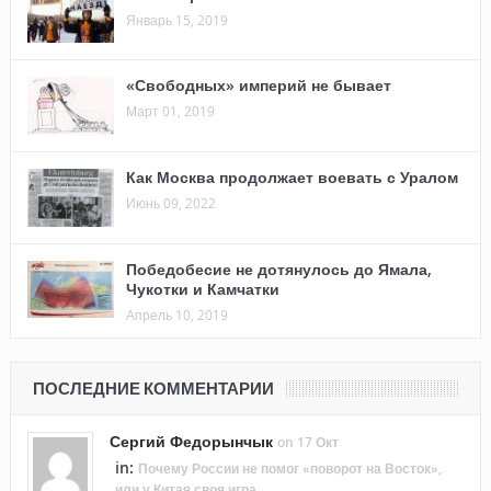
Январь 15, 2019
«Свободных» империй не бывает
Март 01, 2019
Как Москва продолжает воевать с Уралом
Июнь 09, 2022
Победобесие не дотянулось до Ямала,
Чукотки и Камчатки
Апрель 10, 2019
ПОСЛЕДНИЕ КОММЕНТАРИИ
Сергий Федорынчык
on 17 Окт
in:
Почему России не помог «поворот на Восток»,
или у Китая своя игра