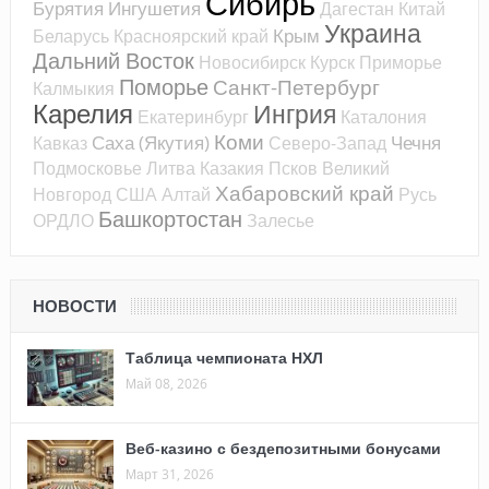
Сибирь
Бурятия
Ингушетия
Дагестан
Китай
Украина
Крым
Беларусь
Красноярский край
Дальний Восток
Новосибирск
Курск
Приморье
Поморье
Санкт-Петербург
Калмыкия
Карелия
Ингрия
Екатеринбург
Каталония
Коми
Саха (Якутия)
Чечня
Кавказ
Северо-Запад
Подмосковье
Литва
Казакия
Псков
Великий
Хабаровский край
Новгород
США
Алтай
Русь
Башкортостан
ОРДЛО
Залесье
НОВОСТИ
Таблица чемпионата НХЛ
Май 08, 2026
Веб-казино с бездепозитными бонусами
Март 31, 2026