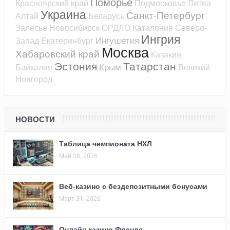
Поморье
Красноярский край
Подмосковье
Литва
Украина
Санкт-Петербург
Алтай
Беларусь
Залесье
Новосибирск
ОРДЛО
Каталония
Северо-
Ингрия
Ингушетия
Запад
Екатеринбург
Москва
Хабаровский край
Казакия
Эстония
Татарстан
Крым
Байкалия
Великий
Новгород
НОВОСТИ
Таблица чемпионата НХЛ
Май 08, 2026
Веб-казино с бездепозитными бонусами
Март 31, 2026
Онлайн казино Френдс