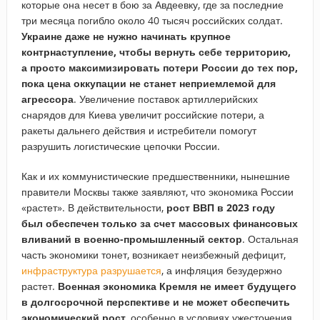
которые она несет в бою за Авдеевку, где за последние
три месяца погибло около 40 тысяч российских солдат.
Украине
даже
не нужно начинать крупное
контрнаступление, чтобы вернуть себе территорию,
а просто максимизировать потери России до тех пор,
пока цена
оккупации
не станет неприемлемой для
агрессора
. Увеличение поставок артиллерийских
снарядов для Киева увеличит российские потери, а
ракеты дальнего действия и истребители помогут
разрушить логистические цепочки России.
Как и их коммунистические предшественники, нынешние
правители Москвы также заявляют, что экономика России
«растет». В действительности,
рост ВВП в 2023 году
был
обеспечен
только за счет массовых финансовых
вливаний в военно-промышленный сектор
. Остальная
часть экономики тонет, возникает неизбежный дефицит,
инфраструктура разрушается
, а инфляция безудержно
растет.
Военная экономика Кремля не имеет
будущего
в долгосрочной перспективе и не может обеспечить
экономический рост
, особенно в условиях ужесточения