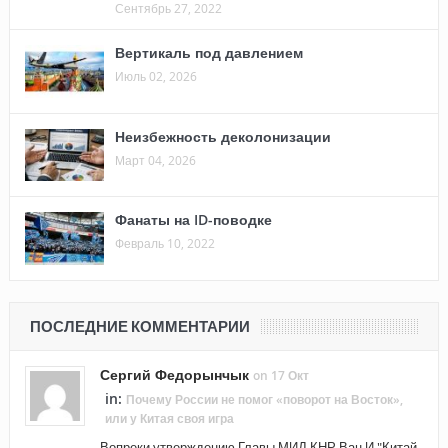
Сентябрь 27, 2022
Вертикаль под давлением
Июль 02, 2026
Неизбежность деколонизации
Март 04, 2026
Фанаты на ID-поводке
Февраль 10, 2022
ПОСЛЕДНИЕ КОММЕНТАРИИ
Сергий Федорынчык
on 17 Окт
in:
Почему России не помог «поворот на Восток»,
или у Китая своя игра
Вопреки утверждению Главы МИД КНР Ван И "Китай