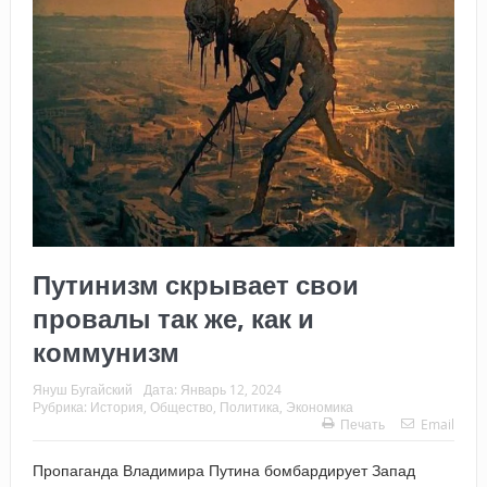
Путинизм скрывает свои
провалы так же, как и
коммунизм
Януш Бугайский
Дата:
Январь 12, 2024
Рубрика:
История
,
Общество
,
Политика
,
Экономика
Печать
Email
Пропаганда Владимира Путина бомбардирует Запад