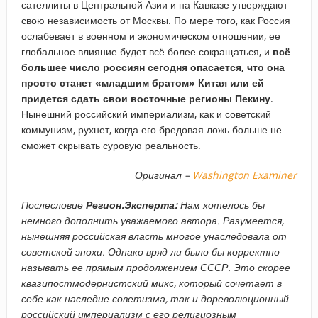
сателлиты в Центральной Азии и на Кавказе утверждают
свою независимость от Москвы. По мере того, как Россия
ослабевает в военном и экономическом отношении, ее
глобальное влияние будет всё более сокращаться, и
всё
большее число россиян сегодня опасается, что она
просто станет «младшим братом» Китая
или ей
придется сдать свои восточные регионы Пекину
.
Нынешний российский империализм, как и советский
коммунизм, рухнет, когда его бредовая ложь больше не
сможет скрывать суровую реальность.
Оригинал –
Washington Examiner
Послесловие
Регион.Эксперта:
Нам хотелось бы
немного дополнить уважаемого автора. Разумеется,
нынешняя российская власть многое унаследовала от
советской эпохи. Однако вряд ли было бы корректно
называть ее прямым продолжением СССР. Это скорее
квазипостмодернистский микс, который сочетает в
себе как наследие советизма, так и дореволюционный
российский империализм с его религиозным