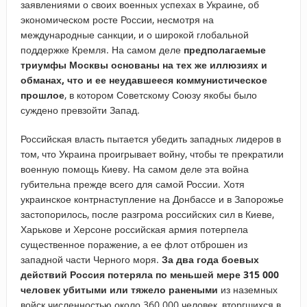
заявлениями о своих военных успехах в Украине, об
экономическом росте России, несмотря на
международные санкции, и о широкой глобальной
поддержке Кремля. На самом деле
предполагаемые
триумфы Москвы основаны на тех же иллюзиях и
обманах, что и ее неудавшееся коммунистическое
прошлое
, в котором Советскому Союзу якобы было
суждено превзойти Запад.
Российская власть пытается убедить западных лидеров в
том, что Украина проигрывает войну, чтобы те прекратили
военную помощь Киеву. На самом деле эта война
губительна прежде всего для самой России. Хотя
украинское контрнаступление на Донбассе и в Запорожье
застопорилось, после разгрома российских сил в Киеве,
Харькове и Херсоне российская армия потерпела
существенное поражение, а ее флот отброшен из
западной части Черного моря.
За два года боевых
действий Россия потеряла по меньшей мере 315 000
человек убитыми
или тяжело ранеными
из наземных
войск численностью около 360 000 человек, вторгшихся в