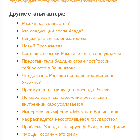
https://gogetfunding.com/region-expert-readers-support
Другие статьи автора:
Россия разваливается?
Кто следующий после Асада?
Лицемерие «деколонизаторов»
Новый Прометеизм
Восточные соседи России следят за ее упадком
Представители будущих стран постРоссии
собираются в Вашингтоне
Что делать с Россией после ее поражения в
Украине?
Преимущества грядущего распада России
По мере военных поражений российский
внутренний хаос усиливается
Имперская «симфония» Москвы и Вашингтона
Как распадется несостоявшееся государство?
Проблема Запада – не «русофобия», а русофилия
«Мощь России» – это фейк