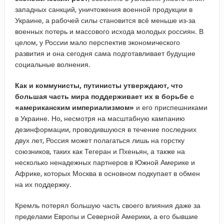
западных санкций, уничтожения военной продукции в
Украине, а рабочей силы становится всё меньше из-за
военных потерь и массового исхода молодых россиян. В
целом, у России мало перспектив экономического
развития и она сегодня сама подготавливает будущие
социальные волнения.
Как и коммунисты, путинисты утверждают, что
б
о
льшая часть мира поддерживает их в борьбе с
«
американским империализмом»
и его приспешниками
в Украине. Но, несмотря на масштабную кампанию
дезинформации, проводившуюся в течение последних
двух лет, Россия может полагаться лишь на горстку
союзников, таких как Тегеран и Пхеньян, а также на
несколько ненадежных партнеров в Южной Америке и
Африке, которых Москва в основном подкупает в обмен
на их поддержку.
Кремль потерял б
о
льшую часть своего влияния даже за
пределами Европы и Северной Америки, а его бывшие