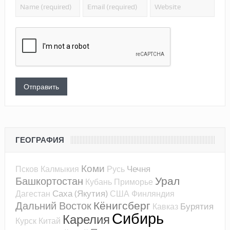
ГЕОГРАФИЯ
Коми
Чечня
Псков
Калмыкия
Русь
Урал
Башкортостан
Кубань
Приморье
Саха (Якутия)
Дагестан
США
Финляндия
Кёнигсберг
Дальний Восток
Бурятия
Кавказ
Сибирь
Карелия
Курск
Китай