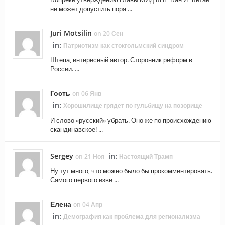
не может допустить пора ...
Juri Motsilin
on 20 Сен
in:
Патриотизм как стокгольмский синдром
Штепа, интересный автор. Сторонник реформ в
России. ...
Гость
on 06 Янв
in:
Хорошилище грядет по гульбищу на позорище
И слово «русский» убрать. Оно же по происхождению
скандинавское! ...
Sergey
in:
on 21 Ноя
Настоящий Трамп
Ну тут много, что можно было бы прокомментировать.
Самого первого изве ...
Елена
on 04 Апр
in:
Демография как проблема для регионализма