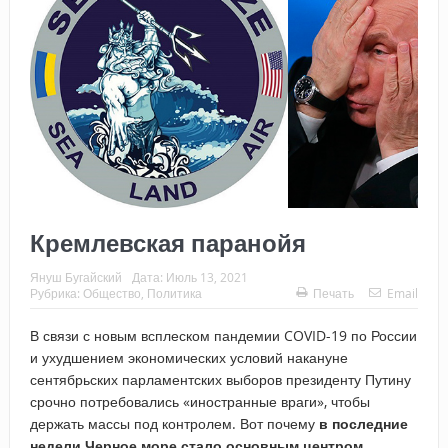
Кремлевская паранойя
Януш Бугайский
Дата:
Июль 13, 2021
Рубрика:
Общество
,
Политика
Печать
Email
В связи с новым всплеском пандемии COVID-19 по России
и ухудшением экономических условий накануне
сентябрьских парламентских выборов президенту Путину
срочно потребовались «иностранные враги», чтобы
держать массы под контролем. Вот почему
в последние
недели Черное море стало основным центром