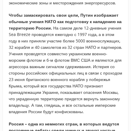
экономические зоны и месторождения энергоресурсов.
Чтобы замаскировать свои цели, Путин изображает
обычные учения НАТО как подготовку к нападению на
территорию России.
На самом деле 12-дневные учения
Sea Breeze проводятся ежегодно с 1997 года, а в этом
году в них приняли участие более 5000 военнослужащих,
32 корабля и 40 самолетов из 32 стран НАТО и партнеров.
Учения проводятся совместно украинским военно-
морским флотом и 6-м флотом ВМС США и являются для
агрессора важным сигналом сдерживания. Истерия со
стороны российских официальных лиц в связи с проходом
23 июня британского военного корабля у побережья
Крыма, который все государства НАТО признают
принадлежащим Украине, показывает опасения Москвы,
что украденную территорию придется вернуть законному
владельцу. А там, глядишь, и все остальные имперские
владения России будут конфискованы.
Россия – одна из немногих стран, в которых ведутся
постоянные дебаты среди ученых и звучат частые