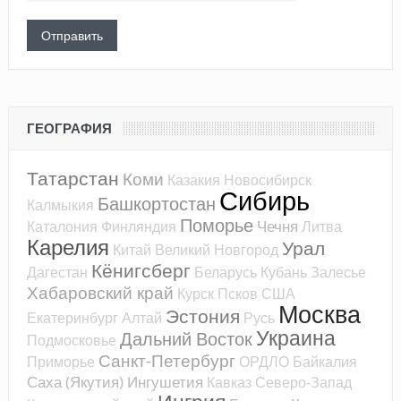
ГЕОГРАФИЯ
Татарстан
Коми
Казакия
Новосибирск
Сибирь
Башкортостан
Калмыкия
Поморье
Чечня
Каталония
Финляндия
Литва
Карелия
Урал
Китай
Великий Новгород
Кёнигсберг
Дагестан
Беларусь
Кубань
Залесье
Хабаровский край
Курск
Псков
США
Москва
Эстония
Екатеринбург
Алтай
Русь
Украина
Дальний Восток
Подмосковье
Санкт-Петербург
Приморье
ОРДЛО
Байкалия
Саха (Якутия)
Ингушетия
Кавказ
Северо-Запад