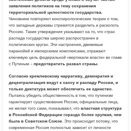
заявления политиков на тему сохранения
территориальной целостности государства.
Чиновники повторяют конспирологические теории о том,
что западные державы стремятся разделить и расколоть
Россию. Такие утверждения указывают на то, что страх
распада государства широко распространен в
политических кругах. Эти настроения, движимые
паранойей и имперскими комплексами, отражают
ключевую цель федеральной «вертикали власти» во главе
с Путиным –
предотвратить развал страны
.
Согласно кремлевскому нарративу, демократия и
децентрализация ведут к хаосу и распаду России, и
только диктатура может обеспечить ее единство
.
Пытаясь убедить общественность в том, что путинизм
гарантирует существование России, официальные лица,
не желая того сами, показывают, что
властная структура
в Российской Федерации гораздо более хрупкая, чем
была в Советском Союзе
. Это происходит потому, что
современная Россия полностью зависит от личности