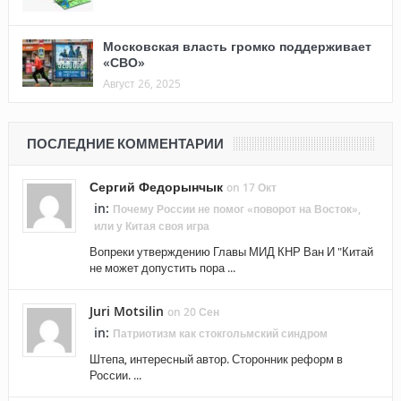
Московская власть громко поддерживает
«СВО»
Август 26, 2025
ПОСЛЕДНИЕ КОММЕНТАРИИ
Сергий Федорынчык
on 17 Окт
in:
Почему России не помог «поворот на Восток»,
или у Китая своя игра
Вопреки утверждению Главы МИД КНР Ван И "Китай
не может допустить пора ...
Juri Motsilin
on 20 Сен
in:
Патриотизм как стокгольмский синдром
Штепа, интересный автор. Сторонник реформ в
России. ...