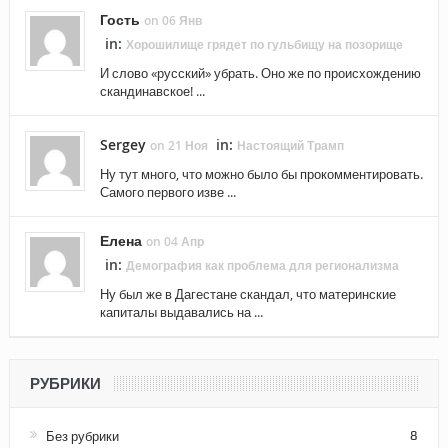
Гость
on 06 Янв
in:
Хорошилище грядет по гульбищу на позорище
И слово «русский» убрать. Оно же по происхождению
скандинавское! ...
Sergey
in:
on 21 Ноя
Настоящий Трамп
Ну тут много, что можно было бы прокомментировать.
Самого первого изве ...
Елена
on 04 Апр
in:
Демография как проблема для регионализма
Ну был же в Дагестане скандал, что материнские
капиталы выдавались на ...
РУБРИКИ
Без рубрики
8