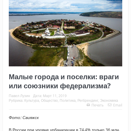
Малые города и поселки: враги
или союзники федерализма?
Павел Лузин
Дата:
Март 11, 2019
Рубрика:
Культура
,
Общество
,
Политика
,
Регбрендинг
,
Экономика
Печать
Email
Фото: Свияжск
В России при уровне урбанизации в 74,4% только 36 млн.