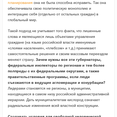
планирования
она не была способна исправить. Так она
обеспечивала свою политическую монополию и
интеграцию себя (отдельно от остальных граждан) в
глобальный мир.
Такой подход не учитывает того факта, что лишенные
слова и являющиеся лишь объектами управления
граждане (на языке российской власти именуемые
«слоями населения», «плебсом» и т.д.) принимают
самостоятельные решения и своим массовым переездом
меняют страну.
Зачем нужны все эти губернаторы,
федеральные инспекторы по регионам и тем более
полпреды с их федеральными округами, а также
правительственные программы, если люди
съезжаются в ведущие агломерации и конурбации?
Лидерами становятся не регионы, а муниципии,
находящиеся в самом низу российской административной
иерархии. Дать муниципалитетам кислород означает
радикальные изменения всей властной конструкции.
Создавать условия для свободной человеческой