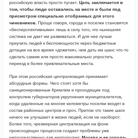
российскую власть просто пугает.
Цель заключается в
том, чтобы люди оставались на месте и были под
присмотром специально отобранных для этого
чиновников.
Проще говоря, города и поселки становятся
«бесперспективными» лишь в силу того, что нынешняя
система не дает им развиваться. И для нее лучше
приучить людей к беспомощности через бюджетные
дотации на все время «дожития», чем дать им шанс что-то
сделать самим или просто максимально упростить
переезд в более привлекательные места.
При этом российская централизация принимает
абсурдные формы. Чего стоят хотя бы
санкционированные Кремлем и проходящие под
контролем губернаторов укрупнения муниципалитетов,
когда удаленные на многие километры поселки входят в
состав районных центров и проч. Притом что такие шаги
ничего не улучшают в жизни людей, если не наоборот.
Более того, чрезмерная централизация на фоне
происходящих процессов создает проблемы уже
непосредственно для метрополии:
Москва и ее города-