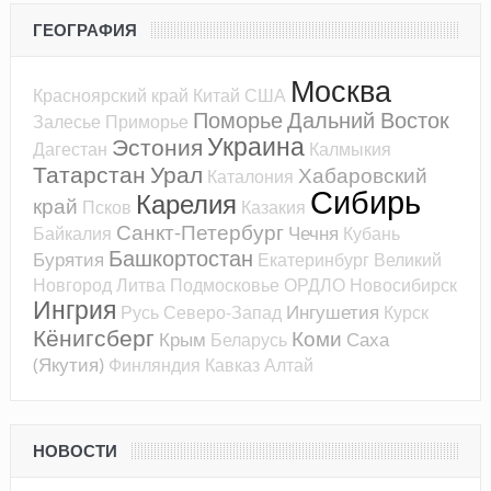
ГЕОГРАФИЯ
Москва
Красноярский край
Китай
США
Поморье
Дальний Восток
Залесье
Приморье
Украина
Эстония
Дагестан
Калмыкия
Татарстан
Урал
Хабаровский
Каталония
Сибирь
Карелия
край
Псков
Казакия
Санкт-Петербург
Чечня
Байкалия
Кубань
Башкортостан
Бурятия
Екатеринбург
Великий
Новгород
Литва
Подмосковье
ОРДЛО
Новосибирск
Ингрия
Ингушетия
Русь
Северо-Запад
Курск
Кёнигсберг
Коми
Крым
Саха
Беларусь
(Якутия)
Финляндия
Кавказ
Алтай
НОВОСТИ