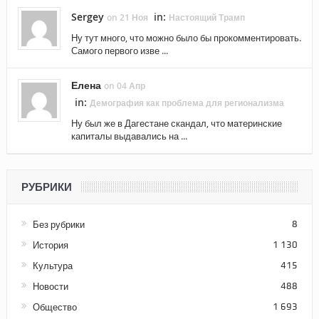
Sergey
in:
on 21 Ноя
Настоящий Трамп
Ну тут много, что можно было бы прокомментировать.
Самого первого изве ...
Елена
on 04 Апр
in:
Демография как проблема для регионализма
Ну был же в Дагестане скандал, что материнские
капиталы выдавались на ...
РУБРИКИ
Без рубрики
8
История
1 130
Культура
415
Новости
488
Общество
1 693