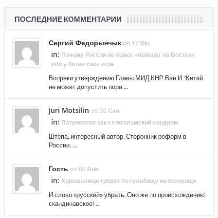
ПОСЛЕДНИЕ КОММЕНТАРИИ
Сергий Федорынчык
on 17 Окт
in:
Почему России не помог «поворот на Восток»,
или у Китая своя игра
Вопреки утверждению Главы МИД КНР Ван И "Китай
не может допустить пора ...
Juri Motsilin
on 20 Сен
in:
Патриотизм как стокгольмский синдром
Штепа, интересный автор. Сторонник реформ в
России. ...
Гость
on 06 Янв
in:
Хорошилище грядет по гульбищу на позорище
И слово «русский» убрать. Оно же по происхождению
скандинавское! ...