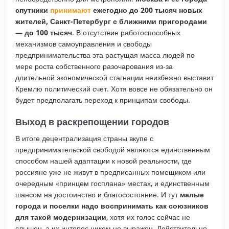
спутники
принимают
ежегодно до 200 тысяч новых
жителей, Санкт-Петербург с ближними пригородами
— до 100 тысяч
. В отсутствие работоспособных
механизмов самоуправления и свободы
предпринимательства эта растущая масса людей по
мере роста собственного разочарования из-за
длительной экономической стагнации неизбежно выставит
Кремлю политический счет. Хотя вовсе не обязательно он
будет предполагать переход к принципам свободы.
Выход в раскрепощении городов
В итоге децентрализация страны вкупе с
предпринимательской свободой являются единственным
способом нашей адаптации к новой реальности, где
россияне уже не живут в предписанных помещиком или
очередным «принцем госплана» местах, и единственным
шансом на достоинство и благосостояние. И тут
малые
города и поселки надо воспринимать как союзников
для такой модернизации
, хотя их голос сейчас не
слышен, а их интерес никем не выражен. Действительно