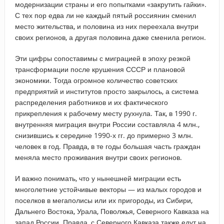
модернизации страны и его попытками «закрутить гайки».
С тех пор едва ли не каждый пятый россиянин сменил
место жительства, и половина из них переехала внутри
своих регионов, а другая половина даже сменила регион.
Эти цифры сопоставимы с миграцией в эпоху резкой
трансформации после крушения СССР и плановой
экономики. Тогда огромное количество советских
предприятий и институтов просто закрылось, а система
распределения работников и их фактического
прикрепления к рабочему месту рухнула. Так, в 1990 г.
внутренняя миграция внутри России составляла 4 млн.,
снизившись к середине 1990-х гг. до примерно 3 млн.
человек в год. Правда, в те годы большая часть граждан
меняла место проживания внутри своих регионов.
И важно понимать, что у нынешней миграции есть
многолетние устойчивые векторы — из малых городов и
поселков в мегаполисы или их пригороды, из Сибири,
Дальнего Востока, Урала, Поволжья, Северного Кавказа на
запад России. Правда, с Северного Кавказа также едут на