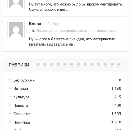
Ну тут много, что можно было бы прокомментировать.
Самого первого изве ...
Елена
on 04 Апр
in:
Демография как проблема для регионализма
Ну был же в Дагестане скандал, что материнские
капиталы выдавались на ...
РУБРИКИ
Без рубрики
8
История
1 130
Культура
415
Новости
488
Общество
1 693
Политика
1 718