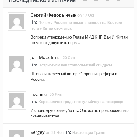
ПОСЛЕДНИЕ КОММЕНТАРИИ
Сергий Федорынчык
on 17 Окт
in:
Почему России не помог «поворот на Восток»,
или у Китая своя игра
Вопреки утверждению Главы МИД КНР Ван И "Китай
не может допустить пора ...
Juri Motsilin
on 20 Сен
in:
Патриотизм как стокгольмский синдром
Штепа, интересный автор. Сторонник реформ в
России. ...
Гость
on 06 Янв
in:
Хорошилище грядет по гульбищу на позорище
И слово «русский» убрать. Оно же по происхождению
скандинавское! ...
Sergey
in:
on 21 Ноя
Настоящий Трамп