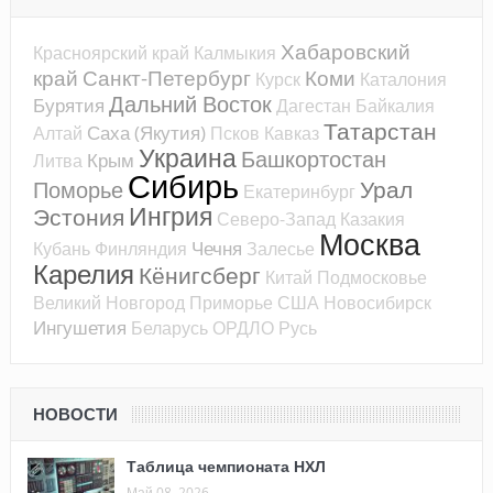
Хабаровский
Красноярский край
Калмыкия
край
Санкт-Петербург
Коми
Курск
Каталония
Дальний Восток
Бурятия
Дагестан
Байкалия
Татарстан
Саха (Якутия)
Алтай
Псков
Кавказ
Украина
Башкортостан
Крым
Литва
Сибирь
Урал
Поморье
Екатеринбург
Ингрия
Эстония
Северо-Запад
Казакия
Москва
Чечня
Кубань
Финляндия
Залесье
Карелия
Кёнигсберг
Китай
Подмосковье
Великий Новгород
Приморье
США
Новосибирск
Ингушетия
Беларусь
ОРДЛО
Русь
НОВОСТИ
Таблица чемпионата НХЛ
Май 08, 2026