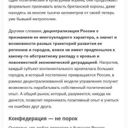
формально признавать власть британской короны, даже
находясь за многие тысячи километров от своей теперь
уже бывшей метрополии.
Другими словами,
децентрализация России с
признанием ее многоукладного характера, а значит и
возможности разных траекторий развития ее
регионов и городов, вовсе не имеет предпосылок к
какому-то абстрактному распаду с кровью и
повсеместной экономической деградацией
. Напротив,
каждый субъект континентального архипелага больших
городов, в который постепенно превращается Россия, в
рамках децентрализованной модели управления получит
возможность нарабатывать собственный политический
опыт. А общий рынок, который, разумеется, никуда не
денется, позволит перенимать позитивный опыт и учиться
на ошибках друг друга.
Конфедерация — не порок
Очевидно, что любая дискуссия о будущем России