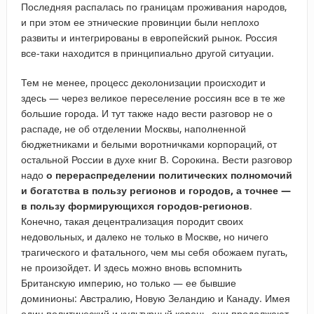
Последняя распалась по границам проживания народов,
и при этом ее этнические провинции были неплохо
развиты и интегрированы в европейский рынок. Россия
все-таки находится в принципиально другой ситуации.
Тем не менее, процесс деколонизации происходит и
здесь — через великое переселение россиян все в те же
большие города. И тут также надо вести разговор не о
распаде, не об отделении Москвы, наполненной
бюджетниками и белыми воротничками корпораций, от
остальной России в духе книг В. Сорокина. Вести разговор
надо
о перераспределении политических полномочий
и богатства в пользу регионов и городов, а точнее —
в пользу формирующихся городов-регионов
.
Конечно, такая децентрализация породит своих
недовольных, и далеко не только в Москве, но ничего
трагического и фатального, чем мы себя обожаем пугать,
не произойдет. И здесь можно вновь вспомнить
Британскую империю, но только — ее бывшие
доминионы: Австралию, Новую Зеландию и Канаду. Имея
один политический и культурный корень, они продолжают