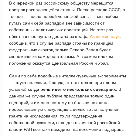
В очередной раз российскому обществу мерещится
призрак распадающейся страны. После распада СССР, а
точнее — после первой чеченской воны, — мы любим
пугать сами себя распадом вне зависимости от
собственных политических ориентаций. На этот раз
обветшавшее пугало достала из шкафа
Академия наук
,
сообщив, что в случае распада страны по границам
федеральных округов, только Северо-Запад будет
экономически самодостаточным. А в самом плохом
положении окажутся Центральная Россия и Урал.
Сами по себе подобные интеллектуальные эксперименты
— штука полезная. Правда, это так только при одном
условии:
когда речь идет о нескольких сценариях
. В
данном же случае публике представлен только один
сценарий, и именно поэтому он больше похож на
необоснованную спекуляцию с целью то ли получения
гранта на исследования, то ли подтверждения
собственной нужности, ведь для нынешней российской
власти РАН все-таки находится на положении падчерицы.