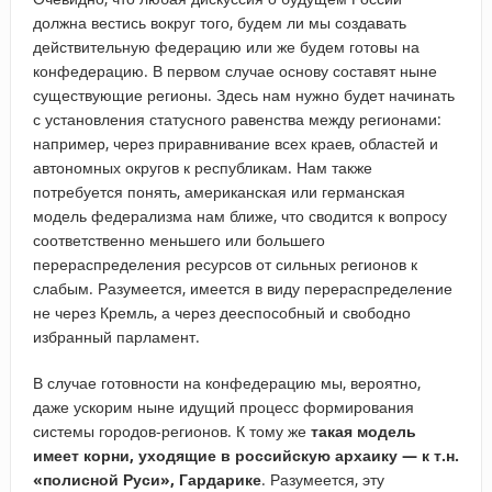
должна вестись вокруг того, будем ли мы создавать
действительную федерацию или же будем готовы на
конфедерацию. В первом случае основу составят ныне
существующие регионы. Здесь нам нужно будет начинать
с установления статусного равенства между регионами:
например, через приравнивание всех краев, областей и
автономных округов к республикам. Нам также
потребуется понять, американская или германская
модель федерализма нам ближе, что сводится к вопросу
соответственно меньшего или большего
перераспределения ресурсов от сильных регионов к
слабым. Разумеется, имеется в виду перераспределение
не через Кремль, а через дееспособный и свободно
избранный парламент.
В случае готовности на конфедерацию мы, вероятно,
даже ускорим ныне идущий процесс формирования
системы городов-регионов. К тому же
такая модель
имеет корни, уходящие в российскую архаику — к т.н.
«полисной Руси», Гардарике
. Разумеется, эту