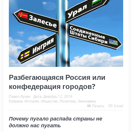
Разбегающаяся Россия или
конфедерация городов?
Павел Лузин
Дата:
Декабрь 12, 2019
Рубрика:
История
,
Общество
,
Политика
,
Экономика
Печать
Email
Почему пугало распада страны не
должно нас пугать