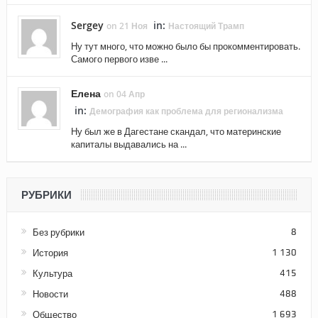
Sergey
in:
on 21 Ноя
Настоящий Трамп
Ну тут много, что можно было бы прокомментировать.
Самого первого изве ...
Елена
on 04 Апр
in:
Демография как проблема для регионализма
Ну был же в Дагестане скандал, что материнские
капиталы выдавались на ...
РУБРИКИ
Без рубрики
8
История
1 130
Культура
415
Новости
488
Общество
1 693