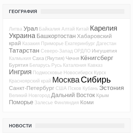
ГЕОГРАФИЯ
Карелия
Урал
Литва
Байкалия
Алтай
Китай
Украина
Башкортостан
Хабаровский
край
Казакия
Приморье
Екатеринбург
Дагестан
Татарстан
Ингушетия
Северо-Запад
ОРДЛО
Кёнигсберг
Саха (Якутия)
Чечня
Калмыкия
Бурятия
Беларусь
Русь
Каталония
Кавказ
Ингрия
Подмосковье
Новосибирск
Курск
Сибирь
Москва
Красноярский край
Эстония
Санкт-Петербург
США
Псков
Кубань
Дальний Восток
Крым
Великий Новгород
Поморье
Коми
Залесье
Финляндия
НОВОСТИ