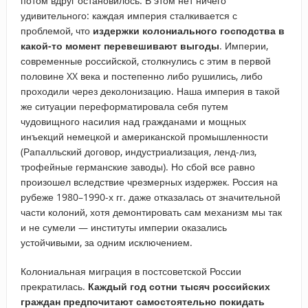
потом вдруг остановилось. В этом нет ничего
удивительного: каждая империя сталкивается с
проблемой, что
издержки колониального господства в
какой-то момент перевешивают выгоды
. Империи,
современные российской, столкнулись с этим в первой
половине XX века и постепенно либо рушились, либо
проходили через деколонизацию. Наша империя в такой
же ситуации переформатировала себя путем
чудовищного насилия над гражданами и мощных
инъекций немецкой и американской промышленности
(Рапалльский договор, индустриализация, ленд-лиз,
трофейные германские заводы). Но сбой все равно
произошел вследствие чрезмерных издержек. Россия на
рубеже 1980–1990-х гг. даже отказалась от значительной
части колоний, хотя демонтировать сам механизм мы так
и не сумели — институты империи оказались
устойчивыми, за одним исключением.
Колониальная миграция в постсоветской России
прекратилась.
Каждый год сотни тысяч российских
граждан предпочитают самостоятельно покидать