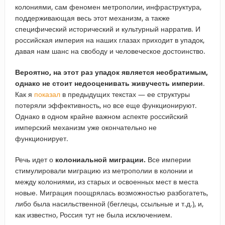
колониями, сам феномен метрополии, инфраструктура,
поддерживающая весь этот механизм, а также
специфический исторический и культурный нарратив. И
российская империя на наших глазах приходит в упадок,
давая нам шанс на свободу и человеческое достоинство.
Вероятно, на этот раз упадок является необратимым,
однако не стоит недооценивать живучесть империи
.
Как я
показал
в предыдущих текстах — ее структуры
потеряли эффективность, но все еще функционируют.
Однако в одном крайне важном аспекте российский
имперский механизм уже окончательно не
функционирует.
Речь идет о
колониальной миграции.
Все империи
стимулировали миграцию из метрополии в колонии и
между колониями, из старых и освоенных мест в места
новые. Миграция поощрялась возможностью разбогатеть,
либо была насильственной (беглецы, ссыльные и т.д.), и,
как известно, Россия тут не была исключением.