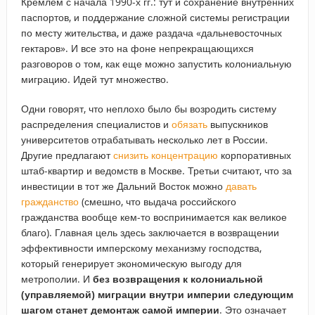
Кремлем с начала 1990-х гг.: тут и сохранение внутренних
паспортов, и поддержание сложной системы регистрации
по месту жительства, и даже раздача «дальневосточных
гектаров». И все это на фоне непрекращающихся
разговоров о том, как еще можно запустить колониальную
миграцию. Идей тут множество.
Одни говорят, что неплохо было бы возродить систему
распределения специалистов и
обязать
выпускников
университетов отрабатывать несколько лет в России.
Другие предлагают
снизить концентрацию
корпоративных
штаб-квартир и ведомств в Москве. Третьи считают, что за
инвестиции в тот же Дальний Восток можно
давать
гражданство
(смешно, что выдача российского
гражданства вообще кем-то воспринимается как великое
благо). Главная цель здесь заключается в возвращении
эффективности имперскому механизму господства,
который генерирует экономическую выгоду для
метрополии. И
без возвращения к колониальной
(управляемой) миграции внутри империи следующим
шагом станет демонтаж самой империи
. Это означает