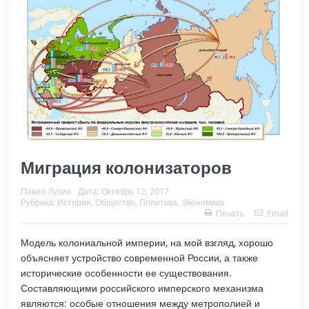
Миграция колонизаторов
Павел Лузин
Дата:
Октябрь 12, 2017
Рубрика:
История
,
Общество
,
Политика
,
Экономика
Печать
Email
Модель колониальной империи, на мой взгляд, хорошо
объясняет устройство современной России, а также
исторические особенности ее существования.
Составляющими российского имперского механизма
являются: особые отношения между метрополией и