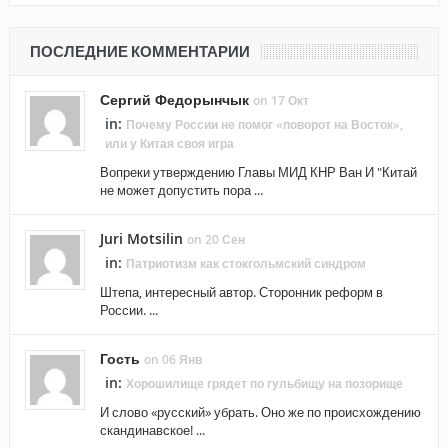
ПОСЛЕДНИЕ КОММЕНТАРИИ
Сергий Федорынчык
on 17 Окт
in:
Почему России не помог «поворот на Восток»,
или у Китая своя игра
Вопреки утверждению Главы МИД КНР Ван И "Китай
не может допустить пора ...
Juri Motsilin
on 20 Сен
in:
Патриотизм как стокгольмский синдром
Штепа, интересный автор. Сторонник реформ в
России. ...
Гость
on 06 Янв
in:
Хорошилище грядет по гульбищу на позорище
И слово «русский» убрать. Оно же по происхождению
скандинавское! ...