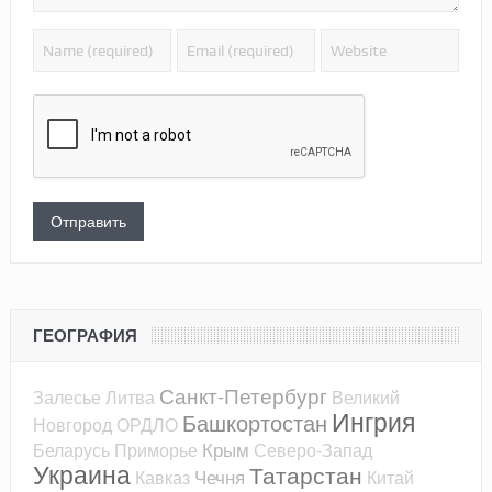
ГЕОГРАФИЯ
Санкт-Петербург
Залесье
Литва
Великий
Ингрия
Башкортостан
Новгород
ОРДЛО
Крым
Беларусь
Приморье
Северо-Запад
Украина
Татарстан
Чечня
Кавказ
Китай