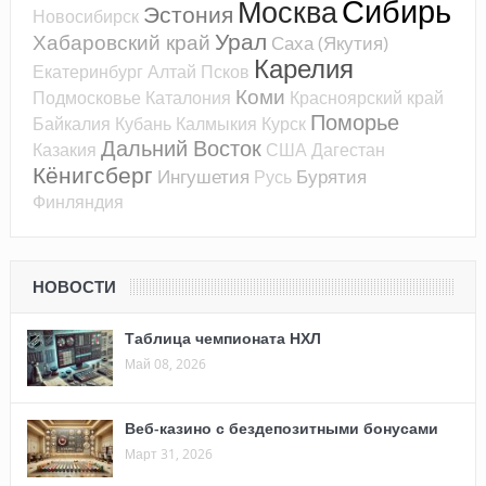
Сибирь
Москва
Эстония
Новосибирск
Урал
Хабаровский край
Саха (Якутия)
Карелия
Екатеринбург
Алтай
Псков
Коми
Подмосковье
Каталония
Красноярский край
Поморье
Байкалия
Кубань
Калмыкия
Курск
Дальний Восток
Казакия
США
Дагестан
Кёнигсберг
Ингушетия
Бурятия
Русь
Финляндия
НОВОСТИ
Таблица чемпионата НХЛ
Май 08, 2026
Веб-казино с бездепозитными бонусами
Март 31, 2026