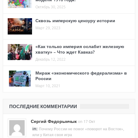
Октябрь 30, 2025
Сквозь имперскую цензуру истории
Март 29, 2023
«Как только империя ослабит железную
хватку» – Что ждет Кавказ?
Декабрь 12, 2022
Мираж «экономического федерализма» в
России
Март 10, 2021
ПОСЛЕДНИЕ КОММЕНТАРИИ
Сергий Федорынчык
on 17 Окт
in:
Почему России не помог «поворот на Восток»,
или у Китая своя игра