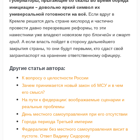
Губернаторы, прыгающие со скалы во время обряда
инициации – довольно яркий символ их
универсальной готовности на всё.
Если вдруг в
Кремле решатся дать стране кислород и частично
провести давно перезревшие реформы, то эти
наместники уже владеют новоязом про
блокчейн
и
смарт
грид
. А если власть пойдет в сторону дальнейшего
закрытия страны, то они будут первыми, кто сдаст свой
загранпаспорт на хранение ответственному офицеру.
Другие статьи автора:
К вопросу о целостности России
Зачем принимается новый закон об МСУ и в чем
его смысл?
На пути к федерации: воображаемые сценарии и
реальные проблемы
День местного самоуправления при его отсутствии
Города периода Третьей империи
Федерализм без местного самоуправления висит в
пустоте. Ответ Вадиму Сидорову