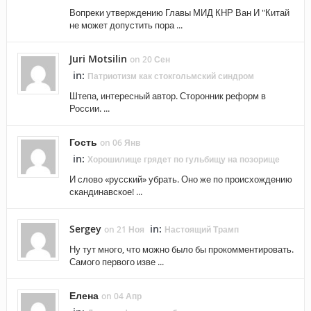
Вопреки утверждению Главы МИД КНР Ван И "Китай
не может допустить пора ...
Juri Motsilin
on 20 Сен
in:
Патриотизм как стокгольмский синдром
Штепа, интересный автор. Сторонник реформ в
России. ...
Гость
on 06 Янв
in:
Хорошилище грядет по гульбищу на позорище
И слово «русский» убрать. Оно же по происхождению
скандинавское! ...
Sergey
in:
on 21 Ноя
Настоящий Трамп
Ну тут много, что можно было бы прокомментировать.
Самого первого изве ...
Елена
on 04 Апр