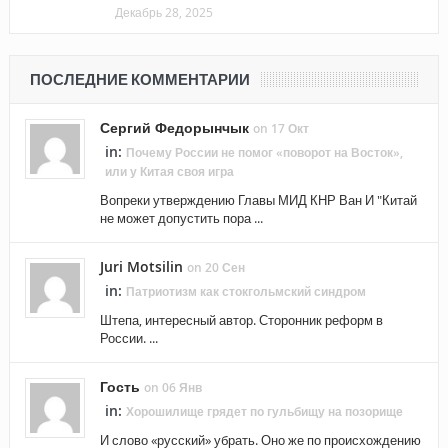
Декабрь 28, 2025
ПОСЛЕДНИЕ КОММЕНТАРИИ
Сергий Федорынчык
on 17 Окт
in:
Почему России не помог «поворот на Восток»,
или у Китая своя игра
Вопреки утверждению Главы МИД КНР Ван И "Китай
не может допустить пора ...
Juri Motsilin
on 20 Сен
in:
Патриотизм как стокгольмский синдром
Штепа, интересный автор. Сторонник реформ в
России. ...
Гость
on 06 Янв
in:
Хорошилище грядет по гульбищу на позорище
И слово «русский» убрать. Оно же по происхождению