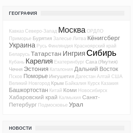
ГЕОГРАФИЯ
Москва
Кавказ
Северо-Запад
ОРДЛО
Кёнигсберг
Бурятия
Приморье
Залесье
Литва
Украина
Русь
Финляндия
Красноярский край
Сибирь
Ингрия
Татарстан
Беларусь
Карелия
Саха (Якутия)
Кубань
Екатеринбург
Эстония
Дальний Восток
Чечня
Каталония
Поморье
Ингушетия
Псков
Дагестан
Алтай
США
Крым
Великий Новгород
Байкалия
Курск
Казакия
Башкортостан
Коми
Китай
Новосибирск
Хабаровский край
Санкт-
Калмыкия
Урал
Петербург
Подмосковье
НОВОСТИ