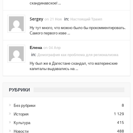
скандинавское! ...
Sergey
in:
on 21 Ноя
Настоящий Трамп
Ну тут много, что можно было бы прокомментировать.
Самого первого изве ...
Елена
on 04 Апр
in:
Демография как проблема для регионализма
Ну был же в Дагестане скандал, что материнские
капиталы выдавались на ...
РУБРИКИ
Без рубрики
8
История
1 129
Культура
415
Новости
488