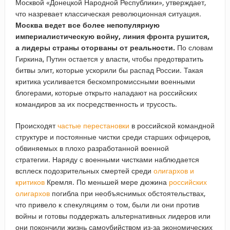
Москвой «Донецкой Народной Республики», утверждает,
что назревает классическая революционная ситуация.
Москва ведет все более непопулярную
империалистическую войну, линия фронта рушится,
а лидеры страны оторваны от реальности.
По словам
Гиркина, Путин остается у власти, чтобы предотвратить
битвы элит, которые ускорили бы распад России. Такая
критика усиливается бескомпромиссными военными
блогерами, которые открыто нападают на российских
командиров за их посредственность и трусость.
Происходят
частые перестановки
в российской командной
структуре и постоянные чистки среди старших офицеров,
обвиняемых в плохо разработанной военной
стратегии. Наряду с военными чистками наблюдается
всплеск подозрительных смертей среди
олигархов и
критиков
Кремля. По меньшей мере дюжина
российских
олигархов
погибла при необъяснимых обстоятельствах,
что привело к спекуляциям о том, были ли они против
войны и готовы поддержать альтернативных лидеров или
они покончили жизнь самоубийством из-за экономических