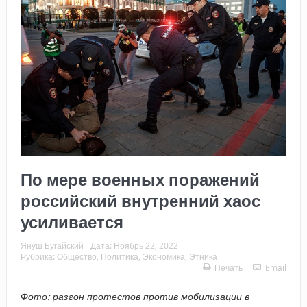
По мере военных поражений
российский внутренний хаос
усиливается
Януш Бугайский
Дата:
Ноябрь 22, 2022
Рубрика:
Общество
,
Политика
,
Экономика
,
Этника
Печать
Email
Фото: разгон протестов против мобилизации в