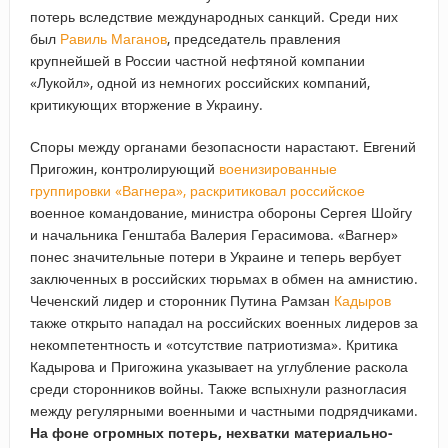
потерь вследствие международных санкций. Среди них
был
Равиль Маганов
, председатель правления
крупнейшей в России частной нефтяной компании
«Лукойл», одной из немногих российских компаний,
критикующих вторжение в Украину.
Споры между органами безопасности нарастают. Евгений
Пригожин, контролирующий
военизированные
группировки «Вагнера», раскритиковал российское
военное командование, министра обороны Сергея Шойгу
и начальника Генштаба Валерия Герасимова. «Вагнер»
понес значительные потери в Украине и теперь вербует
заключенных в российских тюрьмах в обмен на амнистию.
Чеченский лидер и сторонник Путина Рамзан
Кадыров
также открыто нападал на российских военных лидеров за
некомпетентность и «отсутствие патриотизма». Критика
Кадырова и Пригожина указывает на углубление раскола
среди сторонников войны. Также вспыхнули разногласия
между регулярными военными и частными подрядчиками.
На фоне огромных потерь, нехватки материально-