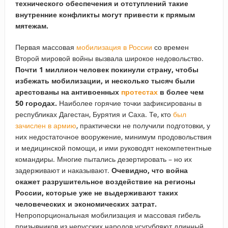
технического обеспечения и отступлений такие
внутренние конфликты могут привести к прямым
мятежам.
Первая массовая
мобилизация в России
со времен
Второй мировой войны вызвала широкое недовольство.
Почти 1 миллион человек покинули страну, чтобы
избежать мобилизации, и несколько тысяч были
арестованы на антивоенных
протестах
в более чем
50 городах.
Наиболее горячие точки зафиксированы в
республиках Дагестан, Бурятия и Саха. Те, кто
был
зачислен в армию
, практически не получили подготовки, у
них недостаточное вооружение, минимум продовольствия
и медицинской помощи, и ими руководят некомпетентные
командиры. Многие пытались дезертировать – но их
задерживают и наказывают.
Очевидно, что война
окажет разрушительное воздействие на регионы
России, которые уже не выдерживают таких
человеческих и экономических затрат.
Непропорциональная мобилизация и массовая гибель
призывников из нерусских народов усугубляют длинный