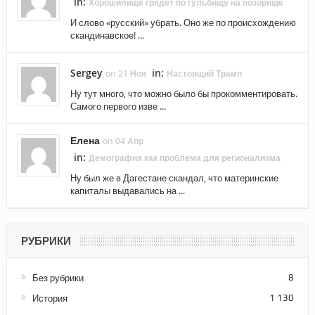
in:
Хорошилище грядет по гульбищу на позорище
И слово «русский» убрать. Оно же по происхождению
скандинавское! ...
Sergey
in:
on 21 Ноя
Настоящий Трамп
Ну тут много, что можно было бы прокомментировать.
Самого первого изве ...
Елена
on 04 Апр
in:
Демография как проблема для регионализма
Ну был же в Дагестане скандал, что материнские
капиталы выдавались на ...
РУБРИКИ
Без рубрики
8
История
1 130