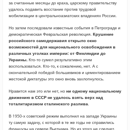
за считанные месяцы до краха, царскому правительству
удалось подавить восстание против трудовой
мобилизации в центральноазиатских владениях России.
Но затем последовали известные события в Петрограде и
демократическая Февральская революция.
Крушение
российского самодержавия открыло окно
возможностей для национального освобождения в
различных уголках империи: от Финляндии до
Украины.
Кто-то сумел результативно этим
воспользоваться. Кто-то, к сожалению, нет. А с
окончательной победой большевиков и цементированием
жестокой диктатуры это окно вновь захлопнулось.
Нравится нам это или нет, но
ни одному национальному
движению в СССР не удалось взять верх над
тоталитаризмом сталинского разлива
.
В 1950-х советский режим выполнил на западе Украины
ту самую задачу, с которой в те же годы не справились
французы на севере Вьетнама. Но из этого не следует,