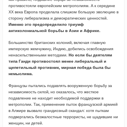
противостояли европейским метрополиям. А к середине
ХХ века Европа проделала слишком большую эволюцию в
сторону либерализма и демократических ценностей.
Именно это предопределило триумф
антиколониальной борьбы в Азии и Африке.
Большинство британских колоний, включая главную
имперскую жемчужину, Индию, добились освобождения
ненасильственными методами.
Но если бы деятелям
типа Ганди противостоял менее либеральный и
щепетильный противник, мирная победа была бы
немыслима.
Французы пытались подавлять вооруженную борьбу за
независимость силой, но оказалось, что жесткое
подавление не находит необходимой поддержки в
метрополии. Так, применение пыток французской армией
в Алжире вызвало грандиозный скандал: хотя пыткам
подвергались безжалостные террористы, не щадившие ни
женщин, ни детей.