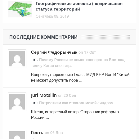
Географические аспекты (не)признания
статуса территорий
Сентябрь 08, 2019
ПОСЛЕДНИЕ КОММЕНТАРИИ
Сергий Федорынчык
on 17 Окт
in:
Почему России не помог «поворот на Восток»,
или у Китая своя игра
Вопреки утверждению Главы МИД КНР Ван И "Китай
не может допустить пора ...
Juri Motsilin
on 20 Сен
in:
Патриотизм как стокгольмский синдром
Штепа, интересный автор. Сторонник реформ в
России. ...
Гость
on 06 Янв