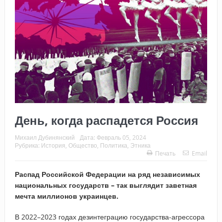
День, когда распадется Россия
Михаил Дубинянский
Дата:
Февраль 05, 2024
Рубрика:
История
,
Общество
,
Политика
,
Этника
Печать
Email
Распад Российской Федерации на ряд независимых
национальных государств – так выглядит заветная
мечта миллионов украинцев.
В 2022–2023 годах дезинтеграцию государства-агрессора