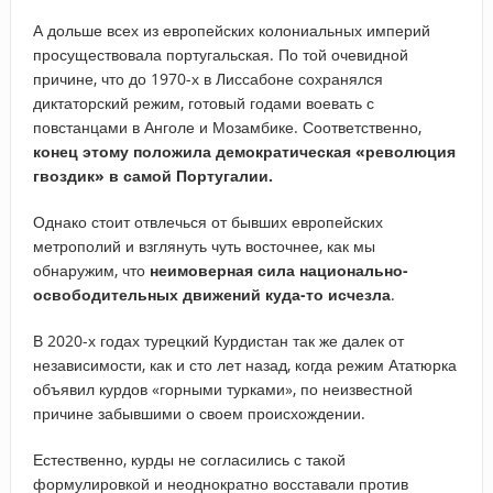
А дольше всех из европейских колониальных империй
просуществовала португальская. По той очевидной
причине, что до 1970-х в Лиссабоне сохранялся
диктаторский режим, готовый годами воевать с
повстанцами в Анголе и Мозамбике. Соответственно,
конец этому положила демократическая «революция
гвоздик» в самой Португалии.
Однако стоит отвлечься от бывших европейских
метрополий и взглянуть чуть восточнее, как мы
обнаружим, что
неимоверная сила национально-
освободительных движений куда-то исчезла
.
В 2020-х годах турецкий Курдистан так же далек от
независимости, как и сто лет назад, когда режим Ататюрка
объявил курдов «горными турками», по неизвестной
причине забывшими о своем происхождении.
Естественно, курды не согласились с такой
формулировкой и неоднократно восставали против