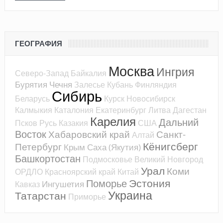
ГЕОГРАФИЯ
Москва
Ингрия
Северо-Запад
Байкалия
Бурятия
Чечня
Залесье
Кубань
Финляндия
Сибирь
Беларусь
Курск
Новосибирск
Калмыкия
Каталония
Екатеринбург
Литва
Дагестан
Карелия
Дальний
Псков
Русь
Казакия
США
Восток
Хабаровский край
Санкт-
Алтай
Кёнигсберг
Петербург
Крым
Саха (Якутия)
Башкортостан
Подмосковье
Великий Новгород
Урал
Коми
ОРДЛО
Красноярский край
Китай
Эстония
Поморье
Ингушетия
Кавказ
Украина
Татарстан
Приморье