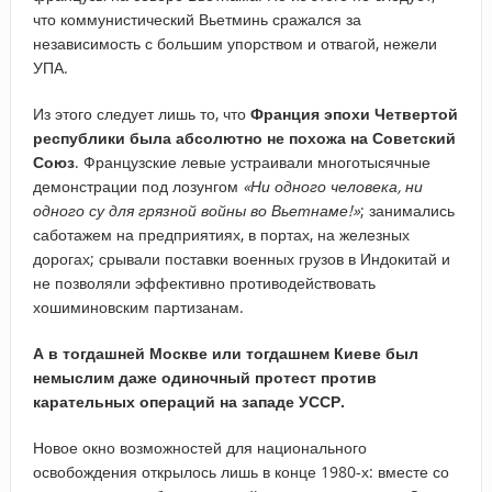
что коммунистический Вьетминь сражался за
независимость с большим упорством и отвагой, нежели
УПА.
Из этого следует лишь то, что
Франция эпохи Четвертой
республики была абсолютно не похожа на Советский
Союз
. Французские левые устраивали многотысячные
демонстрации под лозунгом
«Ни одного человека, ни
одного су для грязной войны во Вьетнаме!»
; занимались
саботажем на предприятиях, в портах, на железных
дорогах; срывали поставки военных грузов в Индокитай и
не позволяли эффективно противодействовать
хошиминовским партизанам.
А в тогдашней Москве или тогдашнем Киеве был
немыслим даже одиночный протест против
карательных операций на западе УССР.
Новое окно возможностей для национального
освобождения открылось лишь в конце 1980-х: вместе со