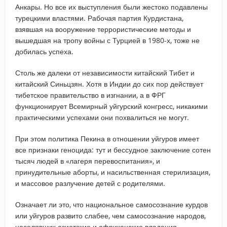
Анкары. Но все их выступления были жестоко подавлены
турецкими властями. Рабочая партия Курдистана,
взявшая на вооружение террористические методы и
вышедшая на тропу войны с Турцией в 1980-х, тоже не
добилась успеха.
Столь же далеки от независимости китайский Тибет и
китайский Синьцзян. Хотя в Индии до сих пор действует
тибетское правительство в изгнании, а в ФРГ
функционирует Всемирный уйгурский конгресс, никакими
практическими успехами они похвалиться не могут.
При этом политика Пекина в отношении уйгуров имеет
все признаки геноцида: тут и бессудное заключение сотен
тысяч людей в «лагеря перевоспитания», и
принудительные аборты, и насильственная стерилизация,
и массовое разлучение детей с родителями.
Означает ли это, что национальное самосознание курдов
или уйгуров развито слабее, чем самосознание народов,
населявших азиатские и африканские владения