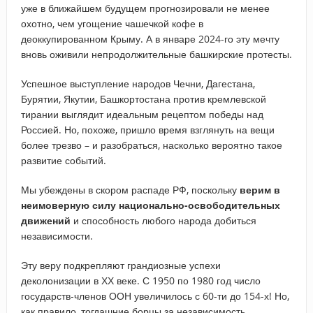
уже в ближайшем будущем прогнозировали не менее
охотно, чем угощение чашечкой кофе в
деоккупированном Крыму. А в январе 2024-го эту мечту
вновь оживили непродолжительные башкирские протесты.
Успешное выступление народов Чечни, Дагестана,
Бурятии, Якутии, Башкортостана против кремлевской
тирании выглядит идеальным рецептом победы над
Россией. Но, похоже, пришло время взглянуть на вещи
более трезво – и разобраться, насколько вероятно такое
развитие событий.
Мы убеждены в скором распаде РФ, поскольку
верим в
неимоверную силу национально-освободительных
движений
и способность любого народа добиться
независимости.
Эту веру подкрепляют грандиозные успехи
деколонизации в ХХ веке. С 1950 по 1980 год число
государств-членов ООН увеличилось с 60-ти до 154-х! Но,
как правило, тогдашние борцы за независимость