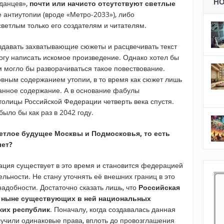
Н
данцев»,
почти или начисто отсутствуют светлые
 антиутопии (вроде «Метро-2033»), либо
ветлым только его создателям и читателям.
оздавать захватывающие сюжеты и расцвечивать текст
огу написать искомое произведение. Однако хотел бы
 могло бы разворачиваться такое повествование.
овным содержанием утопии, в то время как сюжет лишь
анное содержание. А в основание фабулы
толицы Российской Федерации четверть века спустя.
было бы как раз в 2042 году.
ветлое будущее Москвы и Подмосковья, то есть
лет?
ация существует в это время и становится федерацией
тельности. Не стану уточнять её внешних границ в это
надобности. Достаточно сказать лишь, что
Российская
а ныне существующих в ней национальных
ких республик
. Поначалу, когда создавалась данная
учили одинаковые права, вплоть до провозглашения