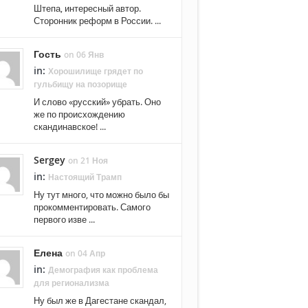
Штепа, интересный автор.
Сторонник реформ в России. ...
Гость
on 06 Янв
in:
Хорошилище грядет по
гульбищу на позорище
И слово «русский» убрать. Оно
же по происхождению
скандинавское! ...
Sergey
on 21 Ноя
in:
Настоящий Трамп
Ну тут много, что можно было бы
прокомментировать. Самого
первого изве ...
Елена
on 04 Апр
in:
Демография как проблема
для регионализма
Ну был же в Дагестане скандал,