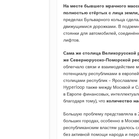
На месте бывшего мрачного масс
полностью стёртых с лица земли
пределах Бульварного кольца сдел
движущимися дорожками. В подземн
стоянки для автомобилей, соединён
лифтов.
Сама же столица Великорусской 
же Севернорусско-Поморской респ
облегчало связи и взаимодействие
потенциалу республиками в европей
столицами республик – Ярославлем 
Hyperloop также между Москвой и С
в Европе финансовых, интеллектуальн
благодаря тому), что
количество на
Большую проблему представляла в 20
больших городах, особенно в Москв
республиканским властям удалось с
без активной помощи народа и перс