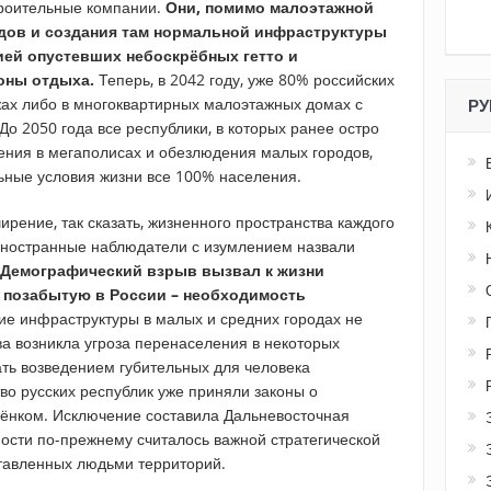
троительные компании.
Они, помимо малоэтажной
одов и создания там нормальной инфраструктуры
ией опустевших небоскрёбных гетто и
оны отдыха.
Теперь, в 2042 году, уже 80% российских
жах либо в многоквартирных малоэтажных домах с
РУ
о 2050 года все республики, в которых ранее остро
ения в мегаполисах и обезлюдения малых городов,
ьные условия жизни все 100% населения.
рение, так сказать, жизненного пространства каждого
 иностранные наблюдатели с изумлением назвали
Демографический взрыв вызвал к жизни
о позабытую в России – необходимость
ие инфраструктуры в малых и средних городах не
ва возникла угроза перенаселения в некоторых
ть возведением губительных для человека
во русских республик уже приняли законы о
ёнком. Исключение составила Дальневосточная
ости по-прежнему считалось важной стратегической
тавленных людьми территорий.