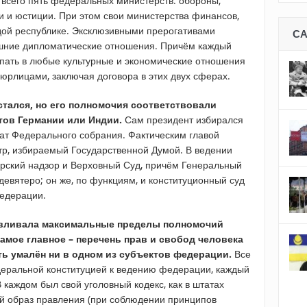
ь всего пять федеральных министерств: обороны,
и и юстиции. При этом свои министерства финансов,
дой республике. Эксклюзивными прерогативами
С
шние дипломатические отношения. Причём каждый
пать в любые культурные и экономические отношения
юрлицами, заключая договора в этих двух сферах.
стался, но его полномочия соответствовали
ов Германии или Индии.
Сам президент избирался
ат Федерального собрания. Фактическим главой
р, избираемый Государственной Думой. В ведении
рский надзор и Верховный Суд, причём Генеральный
девятеро; он же, по функциям, и конституционный суд
едерации.
авливала максимальные пределы полномочий
амое главное – перечень прав и свобод человека
ть умалён ни в одном из субъектов федерации.
Все
деральной конституцией к ведению федерации, каждый
 каждом был свой уголовный кодекс, как в штатах
й образ правления (при соблюдении принципов