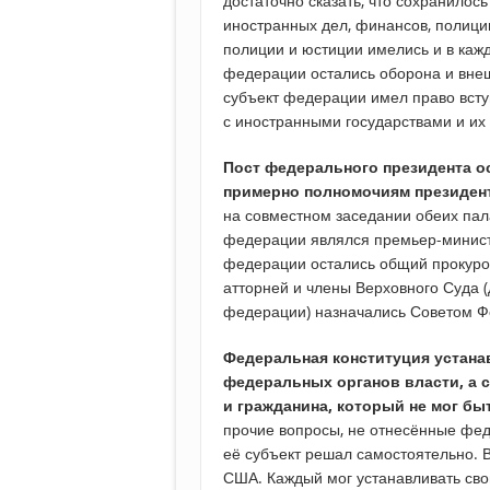
достаточно сказать, что сохранилос
иностранных дел, финансов, полици
полиции и юстиции имелись и в каж
федерации остались оборона и вне
субъект федерации имел право всту
с иностранными государствами и их 
Пост федерального президента о
примерно полномочиям президент
на совместном заседании обеих пал
федерации являлся премьер-минист
федерации остались общий прокуро
атторней и члены Верховного Суда (
федерации) назначались Советом Ф
Федеральная конституция устан
федеральных органов власти, а с
и гражданина, который не мог бы
прочие вопросы, не отнесённые фе
её субъект решал самостоятельно. В
США. Каждый мог устанавливать сво