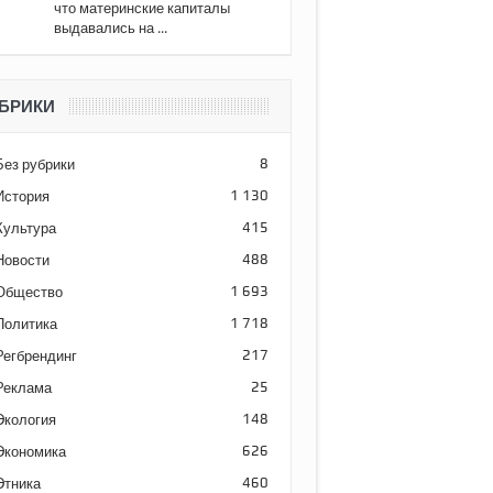
что материнские капиталы
выдавались на ...
БРИКИ
Без рубрики
8
История
1 130
Культура
415
Новости
488
Общество
1 693
Политика
1 718
Регбрендинг
217
Реклама
25
Экология
148
Экономика
626
Этника
460