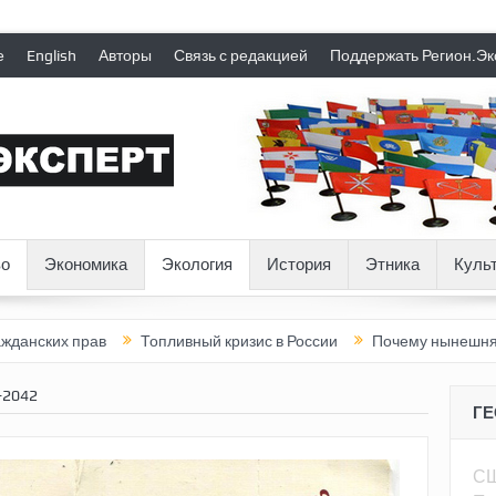
е
English
Авторы
Связь с редакцией
Поддержать Регион.Эк
о
Экономика
Экология
История
Этника
Куль
прав
Топливный кризис в России
Почему нынешняя Россия ст
-2042
Г
С