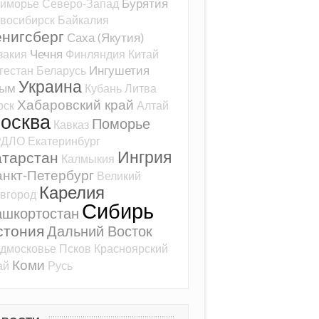
Бурятия
иморье
Северо-Запад
восибирск
Байкалия
ёнигсберг
Саха (Якутия)
Чечня
закия
Финляндия
Китай
Ингушетия
гестан
Беларусь
Украина
рым
Кубань
Литва
Хабаровский край
рск
Алтай
осква
Поморье
Кавказ
РДЛО
Екатеринбург
Ингрия
атарстан
Калмыкия
нкт-Петербург
Великий
Карелия
вгород
Сибирь
ашкортостан
стония
Дальний Восток
дмосковье
Псков
Красноярский
Коми
ай
Русь