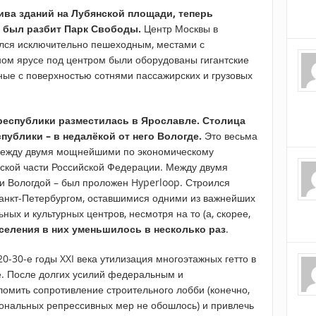
ива зданий на Лубянской площади, теперь
, был разбит Парк Свободы.
Центр Москвы в
ался исключительно пешеходным, местами с
ом ярусе под центром были оборудованы гигантские
ные с поверхностью сотнями пассажирских и грузовых
республики разместилась в Ярославле. Столица
ублики – в недалёкой от него Вологде.
Это весьма
 между двумя мощнейшими по экономическому
ской части Российской Федерации. Между двумя
и Вологдой – был проложен Hyperloop. Строился
анкт-Петербургом, оставшимися одними из важнейших
ых и культурных центров, несмотря на то (а, скорее,
селения в них уменьшилось в несколько раз
.
-30-е годы XXI века утилизация многоэтажных гетто в
е. После долгих усилий федеральным и
ломить сопротивление строительного лобби (конечно,
ональных репрессивных мер не обошлось) и привлечь