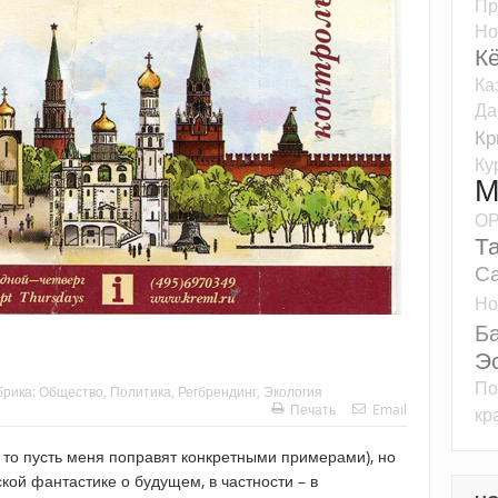
Пр
Но
К
Ка
Да
К
Ку
М
О
Т
Са
Но
Б
Э
По
брика:
Общество
,
Политика
,
Регбрендинг
,
Экология
Печать
Email
кр
, то пусть меня поправят конкретными примерами), но
ской фантастике о будущем, в частности – в