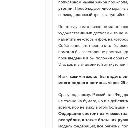
популярном нынче жанре про «попа
утопии
. Преобладают либо мрачные
великодержавный трэш, кажущийся с
Поскольку сам я лично не мастер с
художественными деталями, то не м
наметить некоторый фон, на котором
Собственно, этот фон и стал бы осн
помогал бы всесторонне раскрыть д
произведения я бы положил образ с
Это, как и в знаменитой антиутопии, 
Итак, каким я желал бы видеть с
моего родного региона, через 25 
Сразу подчеркну: Российская Федер
не только на бумаге, но и в действи
время, ибо не вижу в этом большой 
Федерация состоит из множеств
республик, а также больших русс
модель федерации, все регионы пол