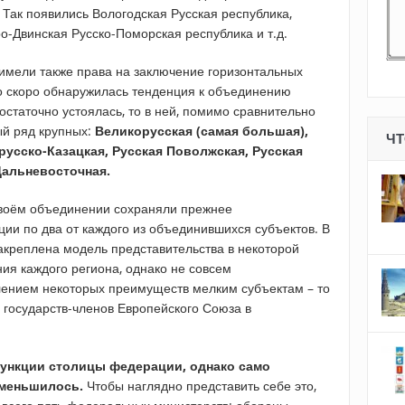
Так появились Вологодская Русская республика,
о-Двинская Русско-Поморская республика и т.д.
имели также права на заключение горизонтальных
но скоро обнаружилась тенденция к объединению
достаточно устоялась, то в ней, помимо сравнительно
ый ряд крупных:
Великорусская (самая большая),
ЧТ
усско-Казацкая, Русская Поволжская, Русская
Дальневосточная.
воём объединении сохраняли прежнее
ии по два от каждого из объединившихся субъектов. В
креплена модель представительства в некоторой
ия каждого региона, однако не совсем
лением некоторых преимуществ мелким субъектам – то
 государств-членов Европейского Союза в
ункции столицы федерации, однако само
уменьшилось.
Чтобы наглядно представить себе это,