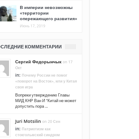
В империи невозможны
«территории
опережающего развития»
Июнь 17, 2019
СЛЕДНИЕ КОММЕНТАРИИ
Сергий Федорынчык
on 17
Окт
in:
Почему России не помог
«поворот на Восток», или у Китая
своя игра
Вопреки утверждению Главы
МИД КНР Ван И "Китай не может
допустить пора ...
Juri Motsilin
on 20 Сен
in:
Патриотизм как
стокгольмский синдром