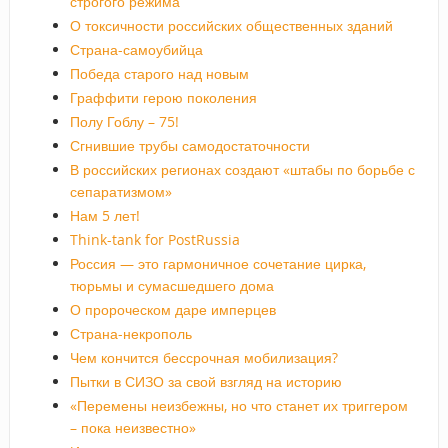
строгого режима
О токсичности российских общественных зданий
Страна-самоубийца
Победа старого над новым
Граффити герою поколения
Полу Гоблу – 75!
Сгнившие трубы самодостаточности
В российских регионах создают «штабы по борьбе с
сепаратизмом»
Нам 5 лет!
Think-tank for PostRussia
Россия — это гармоничное сочетание цирка,
тюрьмы и сумасшедшего дома
О пророческом даре имперцев
Страна-некрополь
Чем кончится бессрочная мобилизация?
Пытки в СИЗО за свой взгляд на историю
«Перемены неизбежны, но что станет их триггером
– пока неизвестно»