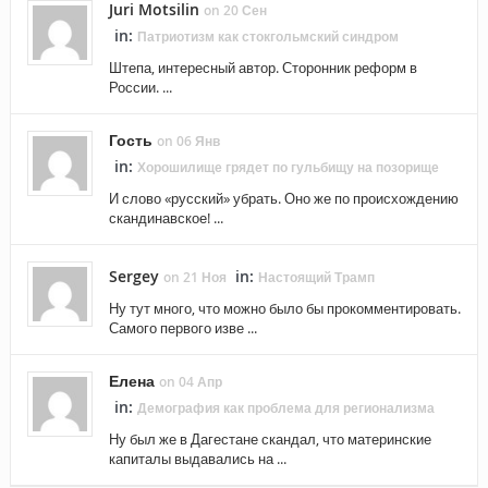
Juri Motsilin
on 20 Сен
in:
Патриотизм как стокгольмский синдром
Штепа, интересный автор. Сторонник реформ в
России. ...
Гость
on 06 Янв
in:
Хорошилище грядет по гульбищу на позорище
И слово «русский» убрать. Оно же по происхождению
скандинавское! ...
Sergey
in:
on 21 Ноя
Настоящий Трамп
Ну тут много, что можно было бы прокомментировать.
Самого первого изве ...
Елена
on 04 Апр
in:
Демография как проблема для регионализма
Ну был же в Дагестане скандал, что материнские
капиталы выдавались на ...