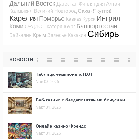
Дальний Восток
Дагестан
Финляндия
Алтай
Саха (Якутия)
Калмыкия
Великий Новгород
Карелия
Ингрия
Поморье
Кавказ
Курск
Башкортостан
Коми
ОРДЛО
Екатеринбург
Сибирь
Крым
Байкалия
Залесье
Казакия
НОВОСТИ
Таблица чемпионата НХЛ
Май 08, 2026
Веб-казино с бездепозитными бонусами
Март 31, 2026
Онлайн казино Френдс
Март 31, 2026