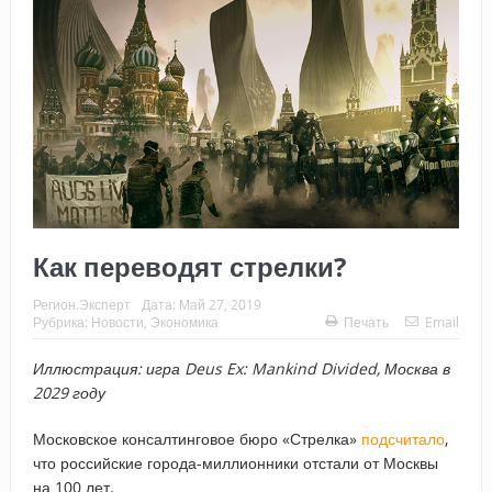
Как переводят стрелки?
Регион.Эксперт
Дата:
Май 27, 2019
Рубрика:
Новости
,
Экономика
Печать
Email
Иллюстрация: игра
Deus
Ex:
Mankind
Divided, Москва в
2029 году
Московское консалтинговое бюро «Стрелка»
подсчитало
,
что российские города-миллионники отстали от Москвы
на 100 лет.