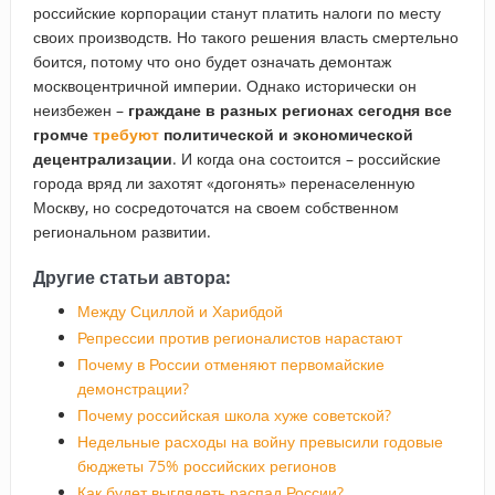
российские корпорации станут платить налоги по месту
своих производств. Но такого решения власть смертельно
боится, потому что оно будет означать демонтаж
москвоцентричной империи. Однако исторически он
неизбежен –
граждане в разных регионах сегодня все
громче
требуют
политической и экономической
децентрализации
. И когда она состоится – российские
города вряд ли захотят «догонять» перенаселенную
Москву, но сосредоточатся на своем собственном
региональном развитии.
Другие статьи автора:
Между Сциллой и Харибдой
Репрессии против регионалистов нарастают
Почему в России отменяют первомайские
демонстрации?
Почему российская школа хуже советской?
Недельные расходы на войну превысили годовые
бюджеты 75% российских регионов
Как будет выглядеть распад России?