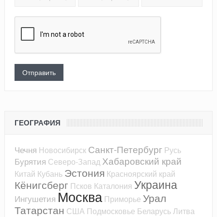
ГЕОГРАФИЯ
Санкт-Петербург
Чечня
Новосибирск
Русь
Хабаровский край
Бурятия
Северо-Запад
Эстония
Китай
Кубань
Красноярский край
Украина
Кёнигсберг
Псков
Каталония
Москва
Урал
Ингушетия
Приморье
Татарстан
США
Подмосковье
Беларусь
Литва