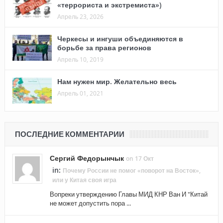
«террориста и экстремиста»)
Апрель 23, 2026
Черкесы и ингуши объединяются в
борьбе за права регионов
Апрель 10, 2019
Нам нужен мир. Желательно весь
Апрель 01, 2021
ПОСЛЕДНИЕ КОММЕНТАРИИ
Сергий Федорынчык
on 17 Окт
in:
Почему России не помог «поворот на Восток»,
или у Китая своя игра
Вопреки утверждению Главы МИД КНР Ван И "Китай
не может допустить пора ...