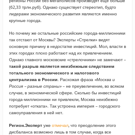
регионы России без мегаполисов производят еще больше
(62,33 трлн.руб). Однако существует стереотип, будто
лидерами экономического развития являются именно
крупные города.
Но почему же остальные российские города-миллионники
так отстают от Москвы? Эксперты «Стрелки» видят
основную причину в недостатке инвестиций. Мол, власти в
этих городах плохо работают над их привлечением.
Однако главного московские «стрелочники» не замечают –
такой разрыв является неизбежным следствием
тотального экономического и налогового
централизма в России
. Расхожая фраза
«Москва и
Россия – разные страны»
– не преувеличение, во всяком
случае, в экономической сфере. Сколько бы инвестиций
города-миллионники ни привлекли, Москва неизбежно
потребует «отката». Так устроена империя – городского
самоуправления в ней нет.
Регион.Эксперт
уже
отмечал
, что преодоление этого
дисбаланса возможно лишь в том случае, когда все