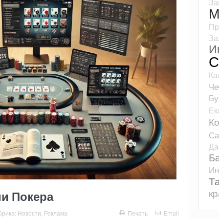
За
М
Пр
За
И
С
Ка
Че
Бу
Ек
К
Са
Да
Б
Ин
Т
кр
ии Покера
брика:
Новости
,
Реклама
Печать
Email