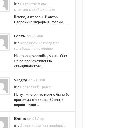
in:
Патриотизм как
стокгольмский синдром
Штепа, интересный автор.
Сторонник реформ в России. ...
Гость
on 06 Янв
in:
Хорошилище грядет по
гульбищу на позорище
И слово «русский» убрать. Оно
же по происхождению
скандинавское! ...
Sergey
on 21 Ноя
in:
Настоящий Трамп
Ну тут много, что можно было бы
прокомментировать. Самого
первого изве ...
Елена
on 04 Апр
in:
Демография как проблема