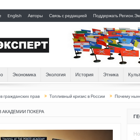
е
English
Авторы
Связь с редакцией
Поддержать Регион.Эк
о
Экономика
Экология
История
Этника
Куль
ских прав
Топливный кризис в России
Почему нынешняя Рос
В АКАДЕМИИ ПОКЕРА
Г
Но