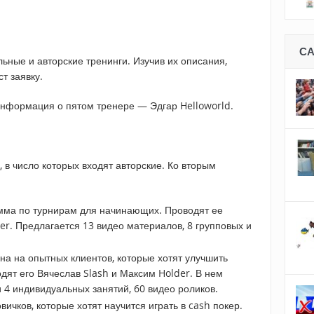
.
С
ьные и авторские тренинги. Изучив их описания,
т заявку.
информация о пятом тренере — Эдгар Helloworld.
 в число которых входят авторские. Ко вторым
мма по турнирам для начинающих. Проводят ее
er. Предлагается 13 видео материалов, 8 групповых и
на на опытных клиентов, которые хотят улучшить
одят его Вячеслав Slash и Максим Holder. В нем
 4 индивидуальных занятий, 60 видео роликов.
вичков, которые хотят научится играть в cash покер.