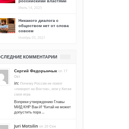
российскими властями
Июль 14, 2025
Никакого диалога с
обществом нет от слова
совсем
Ноябрь 05, 2021
СЛЕДНИЕ КОММЕНТАРИИ
Сергий Федорынчык
on 17
Окт
in:
Почему России не помог
«поворот на Восток», или у Китая
своя игра
Вопреки утверждению Главы
МИД КНР Ван И "Китай не может
допустить пора ...
Juri Motsilin
on 20 Сен