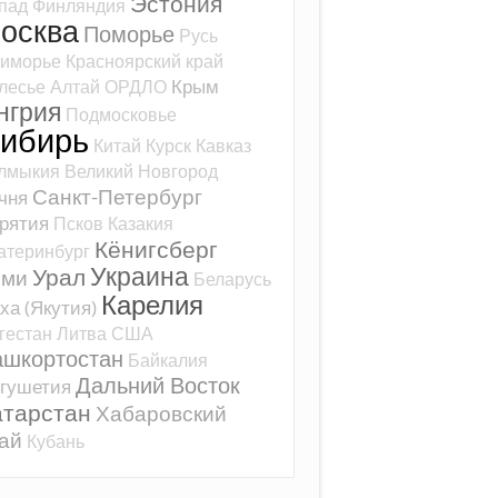
Эстония
пад
Финляндия
осква
Поморье
Русь
иморье
Красноярский край
Крым
лесье
Алтай
ОРДЛО
нгрия
Подмосковье
ибирь
Китай
Курск
Кавказ
лмыкия
Великий Новгород
Санкт-Петербург
чня
рятия
Псков
Казакия
Кёнигсберг
атеринбург
Украина
Урал
оми
Беларусь
Карелия
ха (Якутия)
гестан
Литва
США
ашкортостан
Байкалия
Дальний Восток
гушетия
атарстан
Хабаровский
ай
Кубань