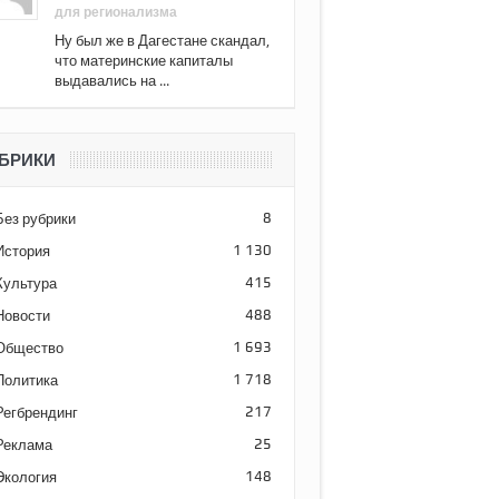
для регионализма
Ну был же в Дагестане скандал,
что материнские капиталы
выдавались на ...
БРИКИ
Без рубрики
8
История
1 130
Культура
415
Новости
488
Общество
1 693
Политика
1 718
Регбрендинг
217
Реклама
25
Экология
148