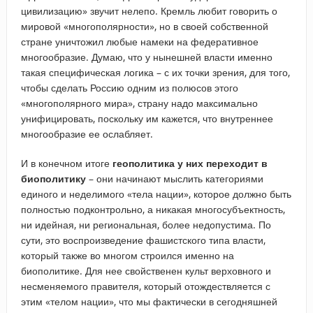
цивилизацию» звучит нелепо. Кремль любит говорить о
мировой «многополярности», но в своей собственной
стране уничтожил любые намеки на федеративное
многообразие. Думаю, что у нынешней власти именно
такая специфическая логика – с их точки зрения, для того,
чтобы сделать Россию одним из полюсов этого
«многополярного мира», страну надо максимально
унифицировать, поскольку им кажется, что внутреннее
многообразие ее ослабляет.
И в конечном итоге
геополитика у них переходит в
биополитику
– они начинают мыслить категориями
единого и неделимого «тела нации», которое должно быть
полностью подконтрольно, а никакая многосубъектность,
ни идейная, ни региональная, более недопустима. По
сути, это воспроизведение фашистского типа власти,
который также во многом строился именно на
биополитике. Для нее свойственен культ верховного и
несменяемого правителя, который отождествляется с
этим «телом нации», что мы фактически в сегодняшней