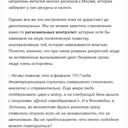
неприязнь жителей многих регионов к Москве, которая
забирает у них ресурсы и налоги.
Однако все же эти настроения пока не дорастают до
деколониальных. Мы не можем заметить становления
каких-то
региональных контрэлит
, которые хотя бы
намекали на иную политическую повестку,
альтернативную той, которая навязывается властью.
Понятно, конечно, что при таком размахе репрессий, когда
за антивоенные высказывания дают безумные сроки,
люди очень осторожны.
–​ Но мы помним, что в феврале 1917 года
деимпериализация случилась совершенно спонтанно,
внезапно и стремительно. Еще вчера люди
поддерживали царя и войну, а на следующий день вышли
с лозунгами «Долой самодержавие!». И в Финляндии, в
Эстонии, во множестве других регионов сразу
появились лозунги если не за независимость, то за
автономию. Вы не предполагаете, что нечто подобное
может повториться?