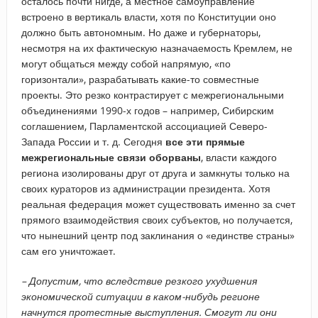
осталось почти нигде, а местное самоуправление
встроено в вертикаль власти, хотя по Конституции оно
должно быть автономным. Но даже и губернаторы,
несмотря на их фактическую назначаемость Кремлем, не
могут общаться между собой напрямую, «по
горизонтали», разрабатывать какие-то совместные
проекты. Это резко контрастирует с межрегиональными
объединениями 1990-х годов – например, Сибирским
соглашением, Парламентской ассоциацией Северо-
Запада России и т. д. Сегодня
все эти прямые
межрегиональные связи оборваны
, власти каждого
региона изолированы друг от друга и замкнуты только на
своих кураторов из администрации президента. Хотя
реальная федерация может существовать именно за счет
прямого взаимодействия своих субъектов, но получается,
что нынешний центр под заклинания о «единстве страны»
сам его уничтожает.
–​ Допустим, что вследствие резкого ухудшения
экономической ситуации в каком-нибудь регионе
начнутся протестные выступления. Смогут ли они