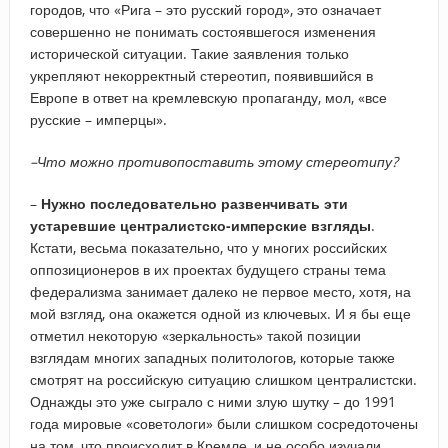
городов, что «Рига – это русский город», это означает
совершенно не понимать состоявшегося изменения
исторической ситуации. Такие заявления только
укрепляют некорректный стереотип, появившийся в
Европе в ответ на кремлевскую пропаганду, мол, «все
русские – имперцы».
–​Что можно противопоставить этому стереотипу?
–
Нужно последовательно развенчивать эти
устаревшие централистско-имперские взгляды
.
Кстати, весьма показательно, что у многих российских
оппозиционеров в их проектах будущего страны тема
федерализма занимает далеко не первое место, хотя, на
мой взгляд, она окажется одной из ключевых. И я бы еще
отметил некоторую «зеркальность» такой позиции
взглядам многих западных политологов, которые также
смотрят на российскую ситуацию слишком централистски.
Однажды это уже сыграло с ними злую шутку – до 1991
года мировые «советологи» были слишком сосредоточены
на том, что происходит в Кремле, и не особо изучали