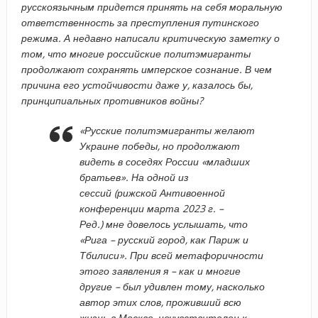
русскоязычным придется принять на себя моральную
ответственность за преступления путинского
режима. А недавно написали критическую заметку о
том, что многие российские политэмигранты
продолжают сохранять имперское сознание. В чем
причина его устойчивости даже у, казалось бы,
принципиальных противников войны?
«Русские политэмигранты желают
Украине победы, но продолжают
видеть в соседях России «младших
братьев». На одной из
сессий (рижской Антивоенной
конференции марта 2023 г. –
Ред.) мне довелось услышать, что
«Рига – русский город, как Париж и
Тбилиси». При всей метафоричности
этого заявления я – как и многие
другие – был удивлен тому, насколько
автор этих слов, проживший всю
жизнь в Москве, нечувствителен к