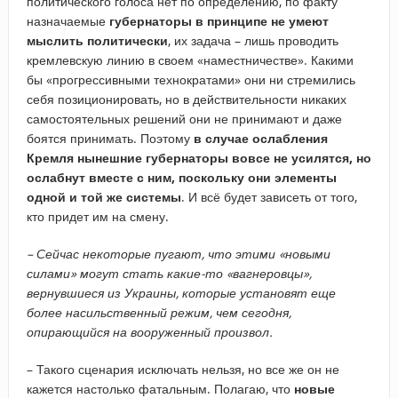
политического голоса нет по определению, по факту
назначаемые
губернаторы в принципе не умеют
мыслить политически
, их задача – лишь проводить
кремлевскую линию в своем «наместничестве». Какими
бы «прогрессивными технократами» они ни стремились
себя позиционировать, но в действительности никаких
самостоятельных решений они не принимают и даже
боятся принимать. Поэтому
в случае ослабления
Кремля нынешние губернаторы вовсе не усилятся, но
ослабнут вместе с ним, поскольку они элементы
одной и той же системы
. И всё будет зависеть от того,
кто придет им на смену.
– ​Сейчас некоторые пугают, что этими «новыми
силами» могут стать какие-то «вагнеровцы»,
вернувшиеся из Украины, которые установят еще
более насильственный режим, чем сегодня,
опирающийся на вооруженный произвол.
– Такого сценария исключать нельзя, но все же он не
кажется настолько фатальным. Полагаю, что
новые