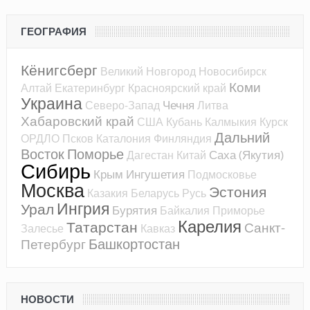
ГЕОГРАФИЯ
Кёнигсберг
Великий Новгород
Новосибирск
Коми
Алтай
Екатеринбург
Красноярский край
Украина
Чечня
Северо-Запад
Литва
Хабаровский край
США
Кубань
Калмыкия
Курск
Дальний
ОРДЛО
Псков
Каталония
Финляндия
Восток
Поморье
Саха (Якутия)
Дагестан
Китай
Сибирь
Крым
Ингушетия
Подмосковье
Москва
Эстония
Казакия
Беларусь
Русь
Ингрия
Урал
Бурятия
Байкалия
Приморье
Карелия
Татарстан
Санкт-
Залесье
Кавказ
Башкортостан
Петербург
НОВОСТИ