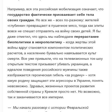
Например, вся эта российская мобилизация означает, что
государство фактически присваивает себе тела
своих граждан
. Но все же – всех по-разному: жителей
«глубинки» превращают в пушечное мясо, тогда как элиты
вовсе не спешат отправлять на войну своих детей. Я бы
даже отметил, что здесь мы наблюдаем
перерастание
биополитики в некрополитику
– когда жертвы этой
войны вдруг становятся компонентом политических
расчетов, а населению буквально навязывается культ
смерти. Все уже привыкли, что на телевизионных ток-шоу
открытым текстом призывают убивать украинцев, а
идеалом поведения российского мужчины также
изображается героическая гибель «за родину» – хотя
какую родину защищают эти агрессоры в Украине, понять
невозможно. Здравых, жизненных проектов развития
собственной страны у Кремля просто нет. Но возможно,
так и заканчиваются все империи.
— Мы начали разговор с истории Февральской