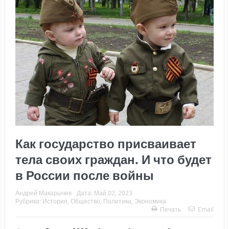
Как государство присваивает
тела своих граждан. И что будет
в России после войны
Андрей Макарычев
Дата:
Май 02, 2023
Рубрика:
История
,
Общество
,
Политика
,
Экономика
Печать
Email