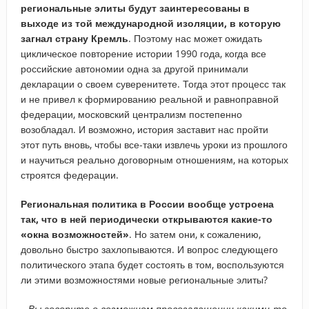
региональные элиты будут заинтересованы в
выходе из той международной изоляции, в которую
загнал страну Кремль
. Поэтому нас может ожидать
циклическое повторение истории 1990 года, когда все
российские автономии одна за другой принимали
декларации о своем суверенитете. Тогда этот процесс так
и не привел к формированию реальной и равноправной
федерации, московский централизм постепенно
возобладал. И возможно, история заставит нас пройти
этот путь вновь, чтобы все-таки извлечь уроки из прошлого
и научиться реально договорным отношениям, на которых
строятся федерации.
Региональная политика в России вообще устроена
так, что в ней периодически открываются какие-то
«окна возможностей»
. Но затем они, к сожалению,
довольно быстро захлопываются. И вопрос следующего
политического этапа будет состоять в том, воспользуются
ли этими возможностями новые региональные элиты?
– ​Вы говорите о возможном провозглашении какими-то