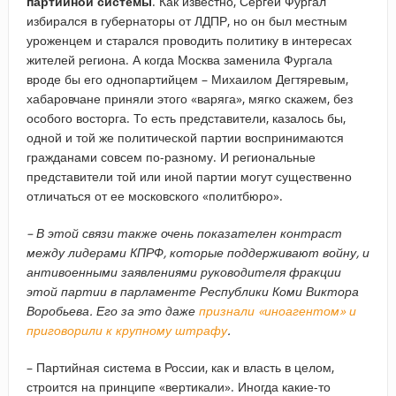
партийной системы
. Как известно, Сергей Фургал
избирался в губернаторы от ЛДПР, но он был местным
уроженцем и старался проводить политику в интересах
жителей региона. А когда Москва заменила Фургала
вроде бы его однопартийцем – Михаилом Дегтяревым,
хабаровчане приняли этого «варяга», мягко скажем, без
особого восторга. То есть представители, казалось бы,
одной и той же политической партии воспринимаются
гражданами совсем по-разному. И региональные
представители той или иной партии могут существенно
отличаться от ее московского «политбюро».
– В этой связи также очень показателен контраст
между лидерами КПРФ, которые поддерживают войну, и
антивоенными заявлениями руководителя фракции
этой партии в парламенте Республики Коми Виктора
Воробьева. Его за это даже
признали «иноагентом» и
приговорили к крупному штрафу
.
– Партийная система в России, как и власть в целом,
строится на принципе «вертикали». Иногда какие-то