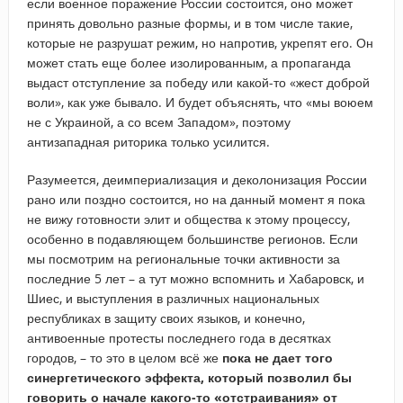
если военное поражение России состоится, оно может
принять довольно разные формы, и в том числе такие,
которые не разрушат режим, но напротив, укрепят его. Он
может стать еще более изолированным, а пропаганда
выдаст отступление за победу или какой-то «жест доброй
воли», как уже бывало. И будет объяснять, что «мы воюем
не с Украиной, а со всем Западом», поэтому
антизападная риторика только усилится.
Разумеется, деимпериализация и деколонизация России
рано или поздно состоится, но на данный момент я пока
не вижу готовности элит и общества к этому процессу,
особенно в подавляющем большинстве регионов. Если
мы посмотрим на региональные точки активности за
последние 5 лет – а тут можно вспомнить и Хабаровск, и
Шиес, и выступления в различных национальных
республиках в защиту своих языков, и конечно,
антивоенные протесты последнего года в десятках
городов, – то это в целом всё же
пока не дает того
синергетического эффекта, который позволил бы
говорить о начале какого-то «отстраивания» от