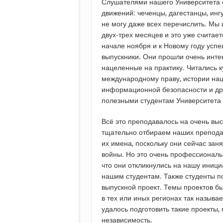
Слушателями нашего Университета 
движений: чеченцы, дагестанцы, ингу
не могу даже всех перечислить. Мы
двух-трех месяцев и это уже считае
начале ноября и к Новому году успе
выпускники. Они прошли очень интен
нацеленные на практику. Читались 
международному праву, истории на
информационной безопасности и дру
полезными студентам Университета
Всё это преподавалось на очень выс
тщательно отбираем наших преподава
их имена, поскольку они сейчас зан
войны. Но это очень профессиональ
что они откликнулись на нашу иници
нашим студентам. Также студенты 
выпускной проект. Темы проектов б
в тех или иных регионах так называ
удалось подготовить такие проекты,
независимость.