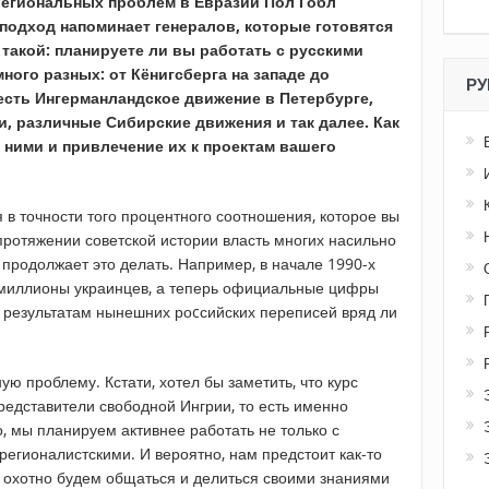
егиональных проблем в Евразии Пол Гобл
й подход напоминает генералов, которые готовятся
 такой: планируете ли вы работать с русскими
ного разных: от Кёнигсберга на западе до
РУ
есть Ингерманландское движение в Петербурге,
, различные Сибирские движения и так далее. Как
 ними и привлечение их к проектам вашего
я в точности того процентного соотношения, которое вы
 протяжении советской истории власть многих насильно
с продолжает это делать. Например, в начале 1990-х
 миллионы украинцев, а теперь официальные цифры
то результатам нынешних роcсийских переписей вряд ли
ю проблему. Кстати, хотел бы заметить, что курс
редставители свободной Ингрии, то есть именно
, мы планируем активнее работать не только с
егионалистскими. И вероятно, нам предстоит как-то
охотно будем общаться и делиться своими знаниями