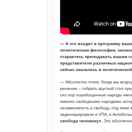
— А что входит в программу ваш
политическая философия, эконом
стараетесь преподавать вашим сл
представители различных нацио
сейчас оказались в политическо
— Абсолютно точно. Когда мы возр
решение – собрать круглый стол пр
сих пор порабощенные народы импе
именно свободными народами, котор
независимость и свободу, под теми 
задекларировали и УПА, и Антиболь
свобода человеку».
Это абсолютно