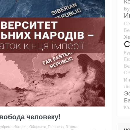
К
Бу
И
Се
Бе
Ха
С
Ку
Ек
Ве
О
Ин
Ли
Э
Б
Ка
вобода человеку!
убрика:
История
,
Общество
,
Политика
,
Этника