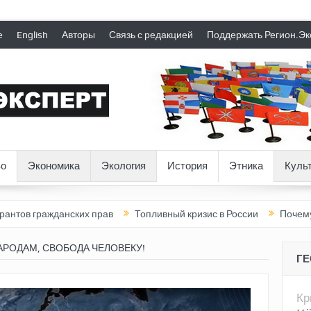
е
English
Авторы
Связь с редакцией
Поддержать Регион.Эк
о
Экономика
Экология
История
Этника
Куль
данских прав
Топливный кризис в России
Почему нынешняя Р
АРОДАМ, СВОБОДА ЧЕЛОВЕКУ!
Г
К