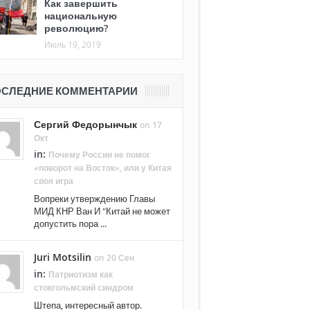
Как завершить
национальную
революцию?
Июль 19, 2019
СЛЕДНИЕ КОММЕНТАРИИ
Сергий Федорынчык
on 17
Окт
in:
Почему России не помог
«поворот на Восток», или у Китая
своя игра
Вопреки утверждению Главы
МИД КНР Ван И "Китай не может
допустить пора ...
Juri Motsilin
on 20 Сен
in:
Патриотизм как
стокгольмский синдром
Штепа, интересный автор.