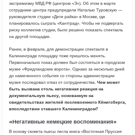
экстремизму МВД РФ (центром «Э»). Об этом в марте
сотрудники центра предупредили Наталью Туровскую —
руководителя студии «Дети райка» в Москве, где
планировалось сыграть «Кантград». Чтобы не подвергать
риску коллектив студии, было решено показать спектакль
на другой площадке.
Ранее, в феврале, для демонстрации спектакля в
Калининграде площадку тоже пришлось менять.
Первоначально показ должен был состояться в городском
музее «Фридландские ворота». Однако за несколько дней
до намеченного события со стороны администрации
музея последовал отказ от сотрудничества.
Чем может
быть вызвана столь негативная реакция на
документальную пьесу, основанную на
свидетельствах жителей послевоенного Кёнигсберга,
впоследствии ставшего Калининградом?
«Негативные немецкие воспоминания»
В основу сюжета пьесы легла книга «Восточная Пруссия