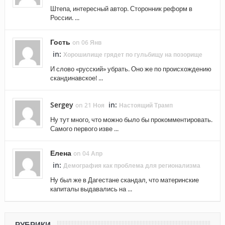
Штепа, интересный автор. Сторонник реформ в
России. ...
Гость
on 06 Янв
in:
Хорошилище грядет по гульбищу на позорище
И слово «русский» убрать. Оно же по происхождению
скандинавское! ...
Sergey
in:
on 21 Ноя
Настоящий Трамп
Ну тут много, что можно было бы прокомментировать.
Самого первого изве ...
Елена
on 04 Апр
in:
Демография как проблема для регионализма
Ну был же в Дагестане скандал, что материнские
капиталы выдавались на ...
РУБРИКИ