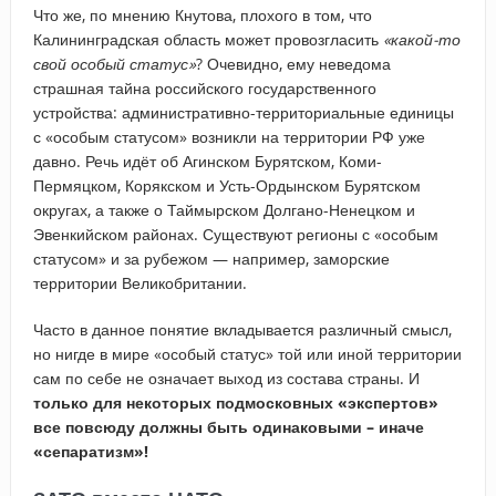
Что же, по мнению Кнутова, плохого в том, что
Калининградская область может провозгласить
«какой-то
свой особый статус»
? Очевидно, ему неведома
страшная тайна российского государственного
устройства: административно-территориальные единицы
с «особым статусом» возникли на территории РФ уже
давно. Речь идёт об Агинском Бурятском, Коми-
Пермяцком, Корякском и Усть-Ордынском Бурятском
округах, а также о Таймырском Долгано-Ненецком и
Эвенкийском районах. Существуют регионы с «особым
статусом» и за рубежом — например, заморские
территории Великобритании.
Часто в данное понятие вкладывается различный смысл,
но нигде в мире «особый статус» той или иной территории
сам по себе не означает выход из состава страны. И
только для некоторых подмосковных «экспертов»
все повсюду должны быть одинаковыми – иначе
«сепаратизм»!