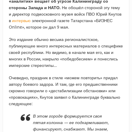
«аналитик» вещает об угрозе Калининграду со
стороны Запада и НАТО.
Не обошёл стороной эту тему
и директор подмосковного музея войск ПВО Юрий Кнутов
в
интервью
электронной газете Татарстана «БИЗНЕС
Online», которое он дал 9 мая.
Это издание обычно весьма регионалистское,
публикующее много интересных материалов о специфике
своей республики. Но видимо, в начале мая его, как и
многих в России, накрыло «победобесием» и понеслись
имперские стереотипы…
Очевидно, праздник в стиле «можем повторить» придал
автору боевого задора. И там, где его предшественники
скромно говорили о «дестабилизации обстановки» или
«провокациях», Кнутов заявил о Калининграде буквально
следующее:
В этом городе формируется своя
пятая колонна — ее подкармливают,
финансируют, снабжают. Мы знаем,