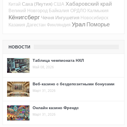
Хабаровский край
Саха (Якутия)
Китай
США
Великий Новгород
Байкалия
ОРДЛО
Калмыкия
Кёнигсберг
Чечня
Ингушетия
Новосибирск
Урал
Поморье
Казакия
Дагестан
Финляндия
НОВОСТИ
Таблица чемпионата НХЛ
Май 08, 2026
Веб-казино с бездепозитными бонусами
Март 31, 2026
Онлайн казино Френдс
Март 31, 2026