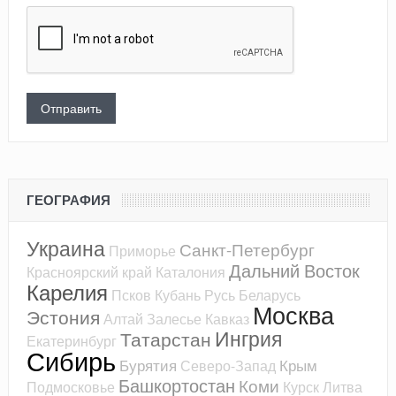
ГЕОГРАФИЯ
Украина
Санкт-Петербург
Приморье
Дальний Восток
Красноярский край
Каталония
Карелия
Псков
Кубань
Русь
Беларусь
Москва
Эстония
Алтай
Залесье
Кавказ
Ингрия
Татарстан
Екатеринбург
Сибирь
Бурятия
Крым
Северо-Запад
Башкортостан
Коми
Подмосковье
Курск
Литва