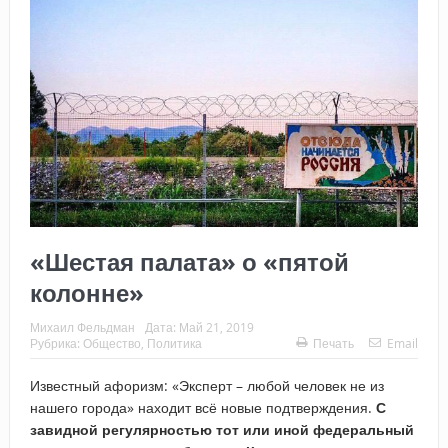
«Шестая палата» о «пятой
колонне»
Михаил Фельдман
Дата:
Май 21, 2019
Рубрика:
Общество
,
Политика
Печать
Email
Известный афоризм: «Эксперт – любой человек не из
нашего города» находит всё новые подтверждения.
С
завидной регулярностью тот или иной федеральный