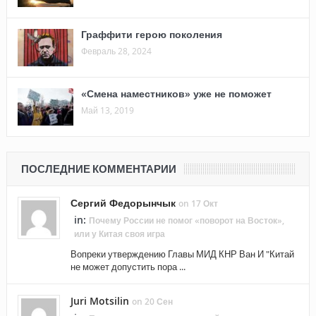
Граффити герою поколения
Февраль 28, 2024
«Смена наместников» уже не поможет
Май 13, 2019
ПОСЛЕДНИЕ КОММЕНТАРИИ
Сергий Федорынчык
on 17 Окт
in:
Почему России не помог «поворот на Восток»,
или у Китая своя игра
Вопреки утверждению Главы МИД КНР Ван И "Китай
не может допустить пора ...
Juri Motsilin
on 20 Сен