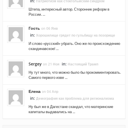
in:
Патриотизм как стокгольмский синдром
Штепа, интересный автор. Сторонник реформ в
России. ...
Гость
on 06 Янв
in:
Хорошилище грядет по гульбищу на позорище
И слово «русский» убрать. Оно же по происхождению
скандинавское! ...
Sergey
in:
on 21 Ноя
Настоящий Трамп
Ну тут много, что можно было бы прокомментировать.
Самого первого изве ...
Елена
on 04 Апр
in:
Демография как проблема для регионализма
Ну был же в Дагестане скандал, что материнские
капиталы выдавались на ...