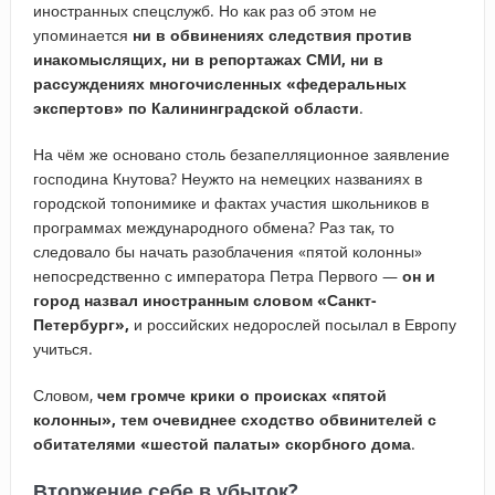
иностранных спецслужб. Но как раз об этом не
упоминается
ни в обвинениях следствия против
инакомыслящих, ни в репортажах СМИ, ни в
рассуждениях многочисленных «федеральных
экспертов» по Калининградской области
.
На чём же основано столь безапелляционное заявление
господина Кнутова? Неужто на немецких названиях в
городской топонимике и фактах участия школьников в
программах международного обмена? Раз так, то
следовало бы начать разоблачения «пятой колонны»
непосредственно с императора Петра Первого —
он и
город назвал иностранным словом «Санкт-
Петербург»,
и российских недорослей посылал в Европу
учиться.
Словом,
чем громче крики о происках «пятой
колонны», тем очевиднее сходство обвинителей с
обитателями «шестой палаты» скорбного дома
.
Вторжение себе в убыток?