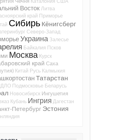
рятия
Чечня
Каталония
США
альний Восток
Литва
асноярский край
Приморье
Сибирь
Кёнигсберг
тай
атеринбург
Северо-Запад
Украина
оморье
Залесье
арелия
Байкалия
Псков
Москва
оми
Курск
баровский край
Саха
кутия)
Китай
Русь
Калмыкия
Татарстан
ашкортостан
РДЛО
Подмосковье
Беларусь
рал
Ингушетия
Новосибирск
Ингрия
вказ
Кубань
Дагестан
Эстония
нкт-Петербург
нляндия