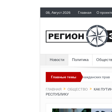
06, Август 2026
Главная
О проект
Новости
Политика
Обществ
ссия лишает политических эмигрантов гражданских прав
Главные темы
Топлив
ГЛАВНАЯ
ОБЩЕСТВО
КАК ПУТИ
РЕСПУБЛИКУ