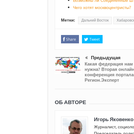
Возможны ли Соединенные Шт
Чего хотят москвоцентристы?
Метки:
Дальний Восток
Хабаровск
Share
Tweet
Предыдущая
Какая федерация нам
нужна? Вторая онлайн
конференция портала
Регион.Эксперт
ОБ АВТОРЕ
Игорь Яковенко
Журналист, социоло
Председатель подк