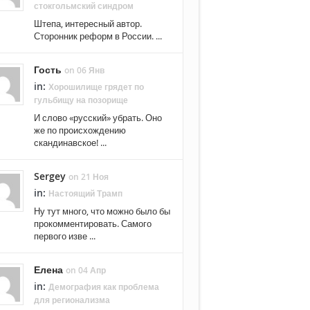
стокгольмский синдром
Штепа, интересный автор.
Сторонник реформ в России. ...
Гость
on 06 Янв
in:
Хорошилище грядет по
гульбищу на позорище
И слово «русский» убрать. Оно
же по происхождению
скандинавское! ...
Sergey
on 21 Ноя
in:
Настоящий Трамп
Ну тут много, что можно было бы
прокомментировать. Самого
первого изве ...
Елена
on 04 Апр
in:
Демография как проблема
для регионализма