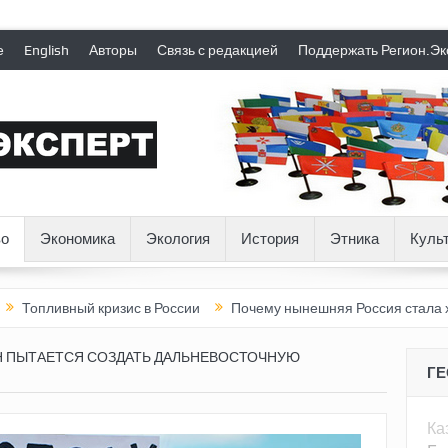
е
English
Авторы
Связь с редакцией
Поддержать Регион.Эк
о
Экономика
Экология
История
Этника
Куль
ный кризис в России
Почему нынешняя Россия стала хуже, чем
Н ПЫТАЕТСЯ СОЗДАТЬ ДАЛЬНЕВОСТОЧНУЮ
Г
Ка