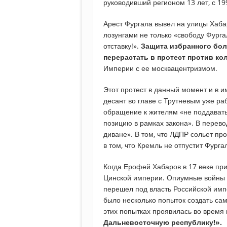
руководивший регионом 13 лет, с 19
Арест Фургала вывел на улицы Хабар
лозунгами не только «свободу Фургал
отставку!».
Защита избранного бол
перерастать в протест против ко
Империи с ее москвацентризмом.
Этот протест в данный момент и в 
десант во главе с Трутневым уже ра
обращение к жителям «не поддавать
позицию в рамках закона». В перево
диване». В том, что ЛДПР сольет про
в том, что Кремль не отпустит Фурга
Когда Ерофей Хабаров в 17 веке при
Цинской империи. Опиумные войны 
перешел под власть Российской имп
было несколько попыток создать са
этих попытках проявилась во время 
Дальневосточную республику!».