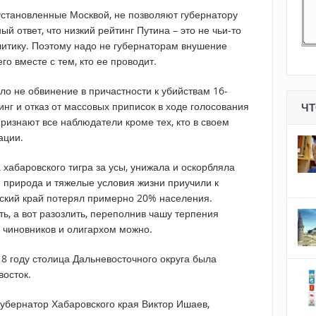
 установленные Москвой, не позволяют губернатору
й ответ, что низкий рейтинг Путина – это не чьи-то
литику. Поэтому надо не губернаторам внушение
го вместе с тем, кто ее проводит.
ало не обвинение в причастности к убийствам 16-
инг и отказ от массовых приписок в ходе голосования
ЧТ
ризнают все наблюдатели кроме тех, кто в своем
ации.
 хабаровского тигра за усы, унижала и оскорбляла
я природа и тяжелые условия жизни приучили к
ский край потерял примерно 20% населения.
ь, а вот разозлить, переполнив чашу терпения
 чиновников и олигархом можно.
8 году столица Дальневосточного округа была
восток.
губернатор Хабаровского края Виктор Ишаев,