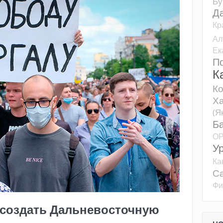
Бу
Д
Кр
Ал
Ек
П
К
К
Ха
(Я
Б
О
У
Ка
Са
Фи
 создать Дальневосточную