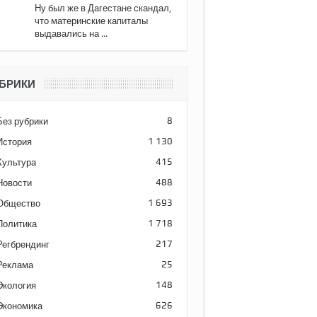
Ну был же в Дагестане скандал,
что материнские капиталы
выдавались на ...
БРИКИ
Без рубрики
8
История
1 130
Культура
415
Новости
488
Общество
1 693
Политика
1 718
Регбрендинг
217
Реклама
25
Экология
148
Экономика
626