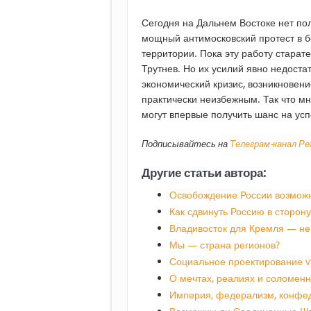
Сегодня на Дальнем Востоке нет пол
мощный антимосковский протест в б
территории. Пока эту работу старат
Трутнев. Но их усилий явно недоста
экономический кризис, возникновени
практически неизбежным. Так что м
могут впервые получить шанс на ус
Подписывайтесь на
Телеграм-канал Р
Другие статьи автора:
Освобождение России возможн
Как сдвинуть Россию в сторон
Владивосток для Кремля — не 
Мы — страна регионов?
Социальное проектирование v
О мечтах, реалиях и соломен
Империя, федерализм, конфеде