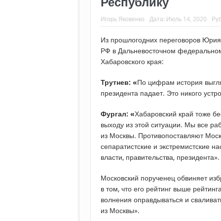
Республику
Игорь Яковенко
Дата:
Июль 14, 2020
Ру
Из прошлогодних переговоров Юрия 
РФ в Дальневосточном федеральном
Хабаровского края:
Трутнев: «
По цифрам история выгляд
президента падает. Это никого устр
Фургал: «
Хабаровский край тоже бе
выходу из этой ситуации. Мы все ра
из Москвы. Противопоставляют Моск
сепаратистские и экстремистские н
власти, правительства, президента».
Московский порученец обвиняет из
в том, что его рейтинг выше рейтинг
волнения оправдываться и сваливать
из Москвы».