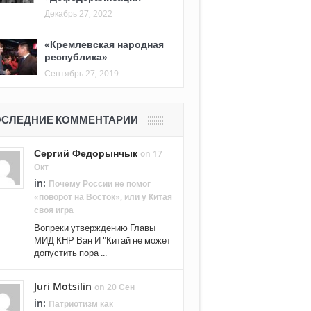
Декабрь 27, 2022
«Кремлевская народная
республика»
Сентябрь 27, 2019
СЛЕДНИЕ КОММЕНТАРИИ
Сергий Федорынчык
on 17
Окт
in:
Почему России не помог
«поворот на Восток», или у Китая
своя игра
Вопреки утверждению Главы
МИД КНР Ван И "Китай не может
допустить пора ...
Juri Motsilin
on 20 Сен
in:
Патриотизм как