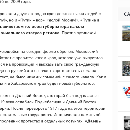
96 по 2009 годы.
овска и других городов края десятки тысяч людей с
С
у!», но и «Путин – вор», «долой Москву!», «Путина в
ьшинством голосов губернатора начала
лониального статуса региона.
Против путинской
имеющейся на сегодня форме обречен. Московский
ботает с правительством края, которое уже выпустило
ся на провокации и высказывать свою гражданскую
де на русский это означает «протестовать лежа на
тест, не было никаких сомнений с самого начала. Как и
ла и в Хабаровском крае будет новый губернатор.
шел на Дальний Восток, этот край был под властью
19 века ослабили Поднебесную и Дальний Восток
ерии. После переворота 1917 года на этой территории
мостоятельные государства. Историческая память об
последних протестах в отдельных лозунгах:
«Даешь