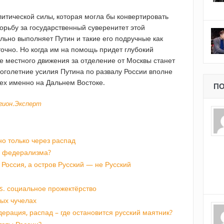
итической силы, которая могла бы конвертировать
орьбу за государственный суверенитет этой
ельно выполняет Путин и такие его подручные как
точно. Но когда им на помощь придет глубокий
е местного движения за отделение от Москвы станет
ноголетние усилия Путина по развалу России вполне
пех именно на Дальнем Востоке.
ПО
егион.Эксперт
о только через распад
у федерализма?
Россия, а остров Русский — не Русский
s. социальное прожектёрство
ных чучелах
рация, распад – где остановится русский маятник?