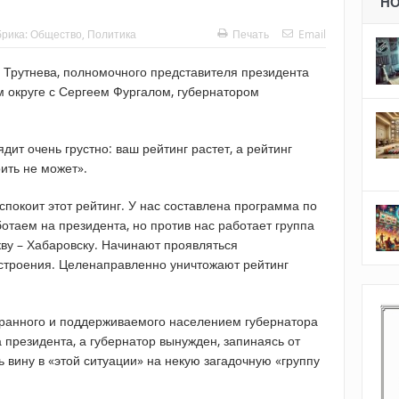
Н
брика:
Общество
,
Политика
Печать
Email
Трутнева, полномочного представителя президента
 округе с Сергеем Фургалом, губернатором
ит очень грустно: ваш рейтинг растет, а рейтинг
оить не может».
спокоит этот рейтинг. У нас составлена программа по
ботаем на президента, но против нас работает группа
ву – Хабаровску. Начинают проявляться
астроения. Целенаправленно уничтожают рейтинг
бранного и поддерживаемого населением губернатора
а президента, а губернатор вынужден, запинаясь от
 вину в «этой ситуации» на некую загадочную «группу