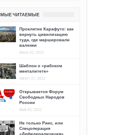
АМЫЕ ЧИТАЕМЫЕ
Проклятие Карафуто: как
вернуть цивилизацию
туда, где маршировали
валенки
Июль 02, 2025
Шаблон о «рабском
менталитете»
Август 21, 2022
Открывается Форум
Свободных Народов
России
Май 05, 2022
Не только Рәис, или
Спецоперация
«Дефедерализация»