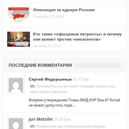
Оппозиция за единую Россию
Сентябрь 11, 2024
Кто такие «офшорные патриоты» и почему
они воюют против «иноагентов»
Октябрь 11, 2021
ПОСЛЕДНИЕ КОММЕНТАРИИ
Сергий Федорынчык
on 17 Окт
in:
Почему России не помог «поворот на Восток»,
или у Китая своя игра
Вопреки утверждению Главы МИД КНР Ван И "Китай
не может допустить пора ...
Juri Motsilin
on 20 Сен
in:
Патриотизм как стокгольмский синдром