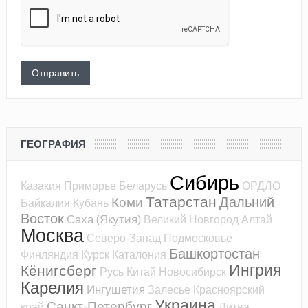
ГЕОГРАФИЯ
Сибирь
Казакия
Приморье
Беларусь
ОРДЛО
Татарстан
Дальний
Коми
Байкалия
Кубань
Восток
Саха (Якутия)
Великий Новгород
Алтай
Москва
Северо-Запад
Подмосковье
Башкортостан
Финляндия
Курск
Каталония
Ингрия
Кёнигсберг
Русь
Китай
Новосибирск
Карелия
Ингушетия
Залесье
Красноярский
Украина
Санкт-Петербург
край
Литва