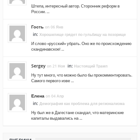
Штепа, интересный автор. Сторонник реформ в
России. ...
Гость
on 06 Янв
in:
Хорошилище грядет по гульбищу на позорище
И слово «русский» убрать. Оно же по происхождению
скандинавское! ...
Sergey
in:
on 21 Ноя
Настоящий Трамп
Ну тут много, что можно было бы прокомментировать.
Самого первого изве ...
Елена
on 04 Апр
in:
Демография как проблема для регионализма
Ну был же в Дагестане скандал, что материнские
капиталы выдавались на ...