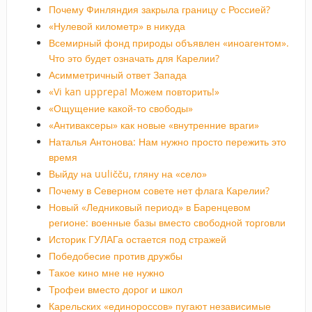
Почему Финляндия закрыла границу с Россией?
«Нулевой километр» в никуда
Всемирный фонд природы объявлен «иноагентом».
Что это будет означать для Карелии?
Асимметричный ответ Запада
«Vi kan upprepa! Можем повторить!»
«Ощущение какой-то свободы»
«Антиваксеры» как новые «внутренние враги»
Наталья Антонова: Нам нужно просто пережить это
время
Выйду на uuličču, гляну на «село»
Почему в Северном совете нет флага Карелии?
Новый «Ледниковый период» в Баренцевом
регионе: военные базы вместо свободной торговли
Историк ГУЛАГа остается под стражей
Победобесие против дружбы
Такое кино мне не нужно
Трофеи вместо дорог и школ
Карельских «единороссов» пугают независимые