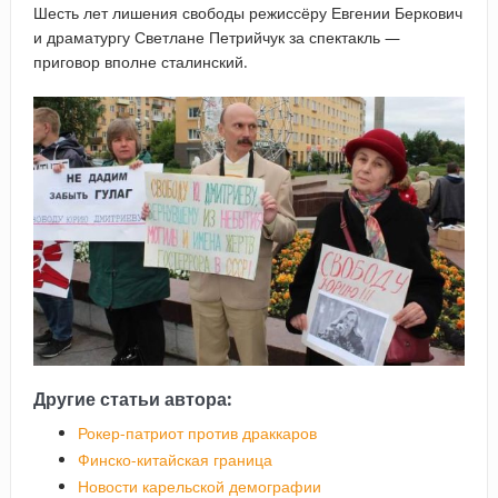
Шесть лет лишения свободы режиссёру Евгении Беркович
и драматургу Светлане Петрийчук за спектакль —
приговор вполне сталинский.
Другие статьи автора:
Рокер-патриот против драккаров
Финско-китайская граница
Новости карельской демографии