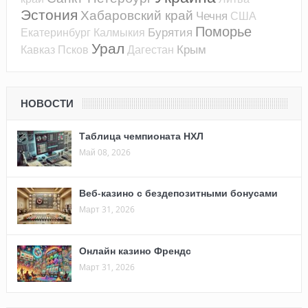
Эстония
Хабаровский край
Чечня
США
Поморье
Бурятия
Екатеринбург
Калмыкия
Урал
Крым
Кавказ
Псков
Дагестан
НОВОСТИ
Таблица чемпионата НХЛ
Май 08, 2026
Веб-казино с бездепозитными бонусами
Март 31, 2026
Онлайн казино Френдс
Март 31, 2026