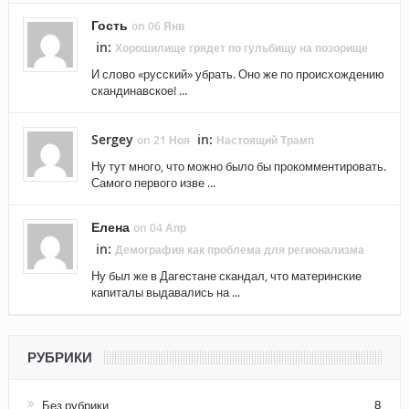
Гость
on 06 Янв
in:
Хорошилище грядет по гульбищу на позорище
И слово «русский» убрать. Оно же по происхождению
скандинавское! ...
Sergey
in:
on 21 Ноя
Настоящий Трамп
Ну тут много, что можно было бы прокомментировать.
Самого первого изве ...
Елена
on 04 Апр
in:
Демография как проблема для регионализма
Ну был же в Дагестане скандал, что материнские
капиталы выдавались на ...
РУБРИКИ
Без рубрики
8