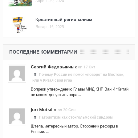
Апрель 29, 2024
Креативный регионализм
Январь 16, 2025
ПОСЛЕДНИЕ КОММЕНТАРИИ
Сергий Федорынчык
on 17 Окт
in:
Почему России не помог «поворот на Восток»,
или у Китая своя игра
Вопреки утверждению Главы МИД КНР Ван И "Китай
не может допустить пора ...
Juri Motsilin
on 20 Сен
in:
Патриотизм как стокгольмский синдром
Штепа, интересный автор. Сторонник реформ в
России. ...