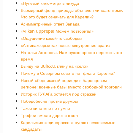
«Нулевой километр» в никуда
Всемирный фонд природы объявлен «иноагентом».
Что это будет означать для Карелии?
Асимметричный ответ Запада
«Vi kan upprepa! Можем повторить!»
«Ощущение какой-то свободы»
«Антиваксеры» как новые «внутренние враги»
Наталья Антонова: Нам нужно просто пережить это
время
Выйду на uuličču, гляну на «село»
Почему в Северном совете нет флага Карелии?
Новый «Ледниковый период» в Баренцевом
регионе: военные базы вместо свободной торговли
Историк ГУЛАГа остается под стражей
Победобесие против дружбы
Такое кино мне не нужно
Трофеи вместо дорог и школ
Карельских «единороссов» пугают независимые
кандидаты