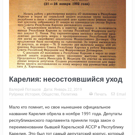
Карелия: несостоявшийся уход
Валерий Поташов
Дата:
Январь 22, 2019
Рубрика:
История
,
Общество
,
Политика
Печать
Email
Мало кто помнит, но свое нынешнее официальное
название Карелия обрела в ноябре 1991 года. Депутаты
республиканского парламента приняли тогда закон о
переименовании бывшей Карельской АССР в Республику
Карелия. Это был тот самый депутатский корпус, который