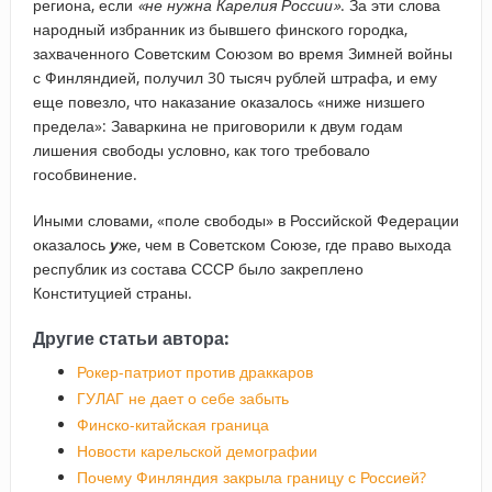
региона, если
«не нужна Карелия России»
. За эти слова
народный избранник из бывшего финского городка,
захваченного Советским Союзом во время Зимней войны
с Финляндией, получил 30 тысяч рублей штрафа, и ему
еще повезло, что наказание оказалось «ниже низшего
предела»: Заваркина не приговорили к двум годам
лишения свободы условно, как того требовало
гособвинение.
Иными словами, «поле свободы» в Российской Федерации
оказалось
у
же, чем в Советском Союзе, где право выхода
республик из состава СССР было закреплено
Конституцией страны.
Другие статьи автора:
Рокер-патриот против драккаров
ГУЛАГ не дает о себе забыть
Финско-китайская граница
Новости карельской демографии
Почему Финляндия закрыла границу с Россией?