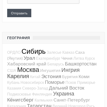
ГЕОГРАФИЯ
Сибирь
Саха
ОРДЛО
Залесье
Кавказ
Урал
(Якутия)
Чечня
Екатеринбург
Литва
Курск
Башкортостан
Хабаровский край
Беларусь
Москва
Ингрия
Ингушетия
США
Карелия
Эстония
Коми
Бурятия
Китай
Поморье
Кубань
Новосибирск
Псков
Приморье
Дальний Восток
Казакия
Северо-Запад
Украина
Подмосковье
Финляндия
Кёнигсберг
Санкт-Петербург
Калмыкия
Татарстан
Каталония
Великий Новгород
Русь