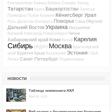
Екатеринбург
Кавказ
Кубань
Северо-Запад
Татарстан
Башкортостан
Курск
Залесье
Кёнигсберг
Урал
Приморье
Псков
Казакия
Поморье
Саха (Якутия)
Русь
Дагестан
Беларусь
Украина
Дальний Восток
Ингушетия
Чечня
Великий Новгород
Новосибирск
Карелия
Хабаровский край
Коми
Китай
Сибирь
Москва
ОРДЛО
Красноярский
Эстония
Бурятия
Крым
край
Каталония
США
Санкт-Петербург
Литва
Подмосковье
НОВОСТИ
Таблица чемпионата НХЛ
Май 08, 2026
Веб-казино с бездепозитными бонусами