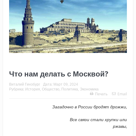
Что нам делать с Москвой?
Виталий Гинзбург
Дата:
Март 09, 2024
Рубрика:
История
,
Общество
,
Политика
,
Экономика
Печать
Email
Загадочно в России бродят дрожжи,
Все связи стали хрупки или
ржавы,