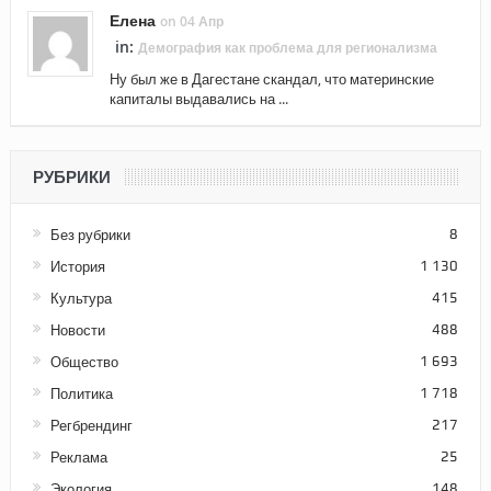
Елена
on 04 Апр
in:
Демография как проблема для регионализма
Ну был же в Дагестане скандал, что материнские
капиталы выдавались на ...
РУБРИКИ
Без рубрики
8
История
1 130
Культура
415
Новости
488
Общество
1 693
Политика
1 718
Регбрендинг
217
Реклама
25
Экология
148