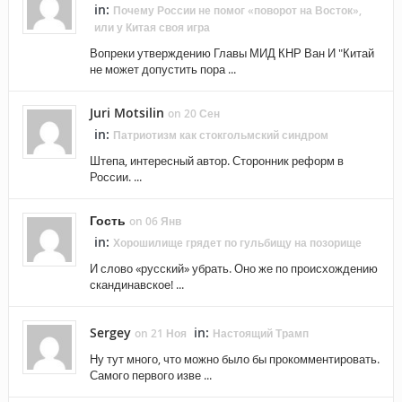
in:
Почему России не помог «поворот на Восток»,
или у Китая своя игра
Вопреки утверждению Главы МИД КНР Ван И "Китай
не может допустить пора ...
Juri Motsilin
on 20 Сен
in:
Патриотизм как стокгольмский синдром
Штепа, интересный автор. Сторонник реформ в
России. ...
Гость
on 06 Янв
in:
Хорошилище грядет по гульбищу на позорище
И слово «русский» убрать. Оно же по происхождению
скандинавское! ...
Sergey
in:
on 21 Ноя
Настоящий Трамп
Ну тут много, что можно было бы прокомментировать.
Самого первого изве ...