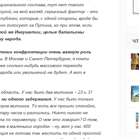
ационального состава, тут нет такого
ругой, на мой взгляд, серьезный фактор – это
публики, которые, с одной стороны, вроде бы
но голосуют за Путина, но при этом, если
той же Ингушетии, целые батальоны
ну народа
.
ЧТ
лении конфронтации очень важную роль
ы
. В Москве и Санкт-Петербурге, я почти
же сколько-нибудь массового перехода
арода или увольнений не будет. А вот в
область. У нас было два митинга – 23 и 31
о ни одного задержания
. У нас были только
ов митинга. То есть все прошло спокойно,
пару часов и разошлись. Никто никого не
яла по периметру. О чем это говорит? О том,
м в маленьких городах – ну, вот у нас 400
иция не готова так жестить по одной простой