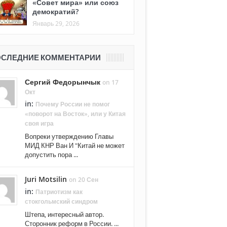
«Совет мира» или союз
демократий?
Январь 29, 2026
СЛЕДНИЕ КОММЕНТАРИИ
Сергий Федорынчык
on 17
Окт
in:
Почему России не помог
«поворот на Восток», или у Китая
своя игра
Вопреки утверждению Главы
МИД КНР Ван И "Китай не может
допустить пора ...
Juri Motsilin
on 20 Сен
in:
Патриотизм как
стокгольмский синдром
Штепа, интересный автор.
Сторонник реформ в России. ...