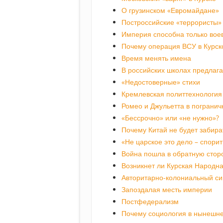
О грузинском «Евромайдане»
Построссийские «террористы»
Империя способна только вое
Почему операция ВСУ в Курск
Время менять имена
В российских школах предлаг
«Недостоверные» стихи
Кремлевская политтехнология 
Ромео и Джульетта в пограни
«Бессрочно» или «не нужно»?
Почему Китай не будет забира
«Не царское это дело – спори
Война пошла в обратную стор
Возникнет ли Курская Народна
Авторитарно-колониальный с
Запоздалая месть империи
Постфедерализм
Почему социология в нынешне