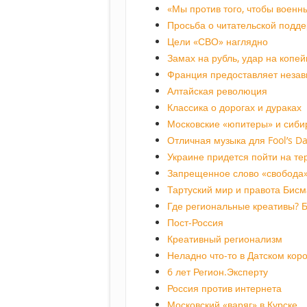
«Мы против того, чтобы военн
Просьба о читательской подд
Цели «СВО» наглядно
Замах на рубль, удар на копей
Франция предоставляет незав
Алтайская революция
Классика о дорогах и дураках
Московские «юпитеры» и сиби
Отличная музыка для Fool’s D
Украине придется пойти на т
Запрещенное слово «свобода
Тартуский мир и правота Бисм
Где региональные креативы? Б
Пост-Россия
Креативный регионализм
Неладно что-то в Датском кор
6 лет Регион.Эксперту
Россия против интернета
Московский «варяг» в Курске