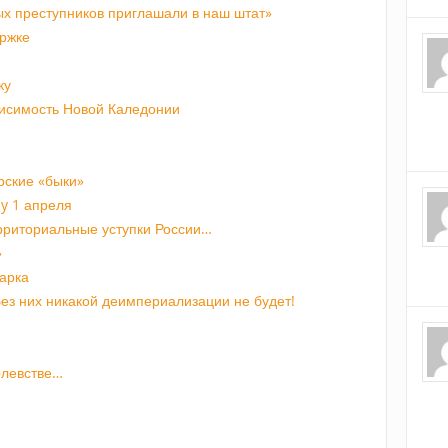
ых преступников приглашали в наш штат»
ержке
ку
исимость Новой Каледонии
рские «быки»
ay 1 апреля
ерриториальные уступки России…
»
арка
ез них никакой деимпериализации не будет!
олевстве…