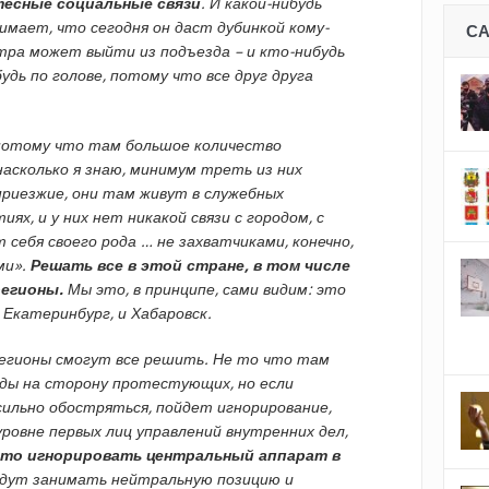
тесные социальные связи
. И какой-нибудь
имает, что сегодня он даст дубинкой кому-
С
втра может выйти из подъезда – и кто-нибудь
дь по голове, потому что все друг друга
 потому что там большое количество
насколько я знаю, минимум треть из них
 приезжие, они там живут в служебных
ях, и у них нет никакой связи с городом, с
себя своего рода … не захватчиками, конечно,
ми».
Решать все в этой стране, в том числе
регионы.
Мы это, в принципе, сами видим: это
 Екатеринбург, и Хабаровск.
регионы смогут все решить. Не то что там
ды на сторону протестующих, но если
сильно обостряться, пойдет игнорирование,
уровне первых лиц управлений внутренних дел,
сто игнорировать центральный аппарат в
удут занимать нейтральную позицию и