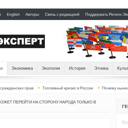
е
English
Авторы
Связь с редакцией
Поддержать Регион.Эк
о
Экономика
Экология
История
Этника
Куль
их прав
Топливный кризис в России
Почему нынешняя Россия
ОЖЕТ ПЕРЕЙТИ НА СТОРОНУ НАРОДА ТОЛЬКО В
Г
Ве