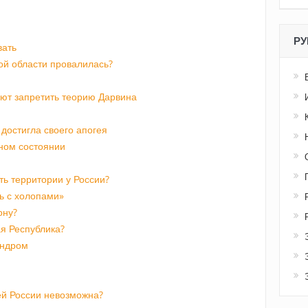
РУ
вать
ой области провалилась?
ают запретить теорию Дарвина
достигла своего апогея
чном состоянии
ть территории у России?
ть с холопами»
ону?
я Республика?
индром
й России невозможна?