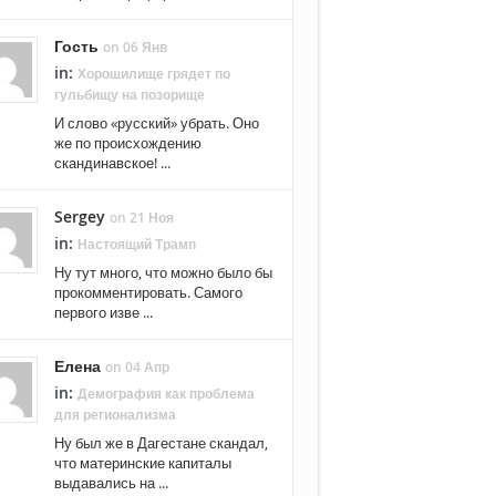
Гость
on 06 Янв
in:
Хорошилище грядет по
гульбищу на позорище
И слово «русский» убрать. Оно
же по происхождению
скандинавское! ...
Sergey
on 21 Ноя
in:
Настоящий Трамп
Ну тут много, что можно было бы
прокомментировать. Самого
первого изве ...
Елена
on 04 Апр
in:
Демография как проблема
для регионализма
Ну был же в Дагестане скандал,
что материнские капиталы
выдавались на ...