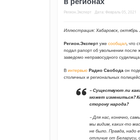
в регионах
Регион.Эксперт
Дата:
Февраль 05, 2021
Иллюстрация: Хабаровск, октябрь 
Регион.Эксперт
уже
сообщал
, что
подал рапорт об увольнении после ж
заведомо неправосудного судилища
В
интервью
Радио Свобода
он под
столичных и региональных полицейс
– Существуют ли как
может измениться? Ко
сторону народа?
– Для нас, конечно, сам
мы видим, каких-то ма
не было. Правда, надо
отличие от Беларуси, 