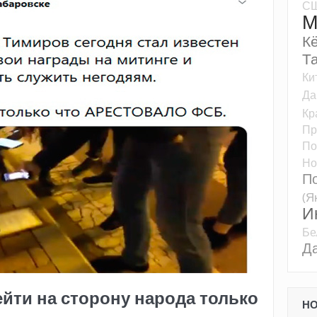
С
М
К
Т
Ки
Да
Кр
Пр
По
Но
П
(Я
И
Бе
Д
йти на сторону народа только
Н