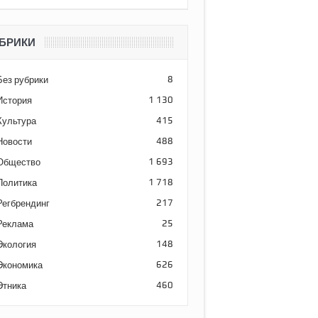
БРИКИ
Без рубрики
8
История
1 130
Культура
415
Новости
488
Общество
1 693
Политика
1 718
Регбрендинг
217
Реклама
25
Экология
148
Экономика
626
Этника
460