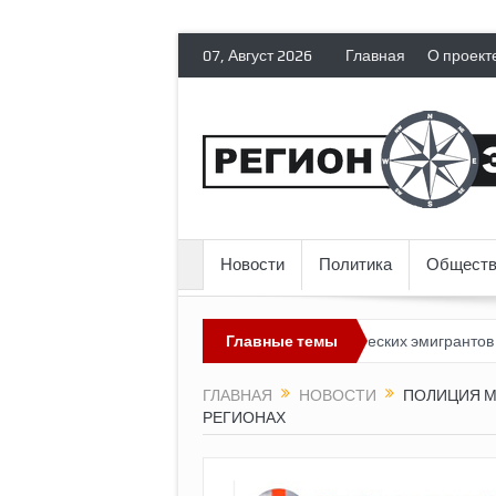
07, Август 2026
Главная
О проект
Новости
Политика
Обществ
евозможным?
Россия лишает политических эмигрантов гражданск
Главные темы
ГЛАВНАЯ
НОВОСТИ
ПОЛИЦИЯ М
РЕГИОНАХ