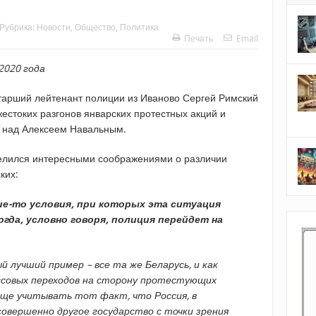
Рубрика:
Новости
,
Общество
,
Политика
Печать
Email
2020 года
 старший лейтенант полиции из Иваново Сергей Римский
естоких разгонов январских протестных акций и
 над Алексеем Навальным.
елился интересными соображениями о различии
ких:
ие-то условия, при которых эта ситуация
гда, условно говоря, полиция перейдет на
ый лучший пример – все та же Беларусь, и как
ссовых переходов на сторону протестующих
 еще учитывать тот факт, что Россия, в
совершенно другое государство с точки зрения