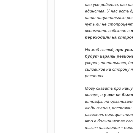
его устройства, его н
единства. У нас есть д
наши национальные рес
чуть ли не стопроцент
вспомнить события в
переходили на сторо
На мой взгляд,
при уси
будут играть регион
уверен, тотального, да
силовиков на сторону н
регионах…
Могу сказать про нашу 
января, и
у нас не был
штрафы на организатор
люди вышли, постояли 
разгонял, полиция сто
что в большинстве свое
тысяч населения – пол