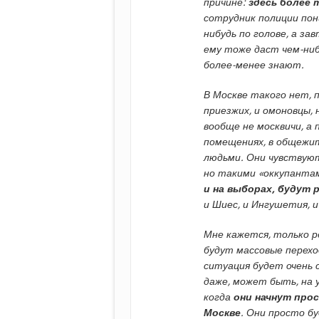
причине:
здесь более 
сотрудник полиции пон
нибудь по голове, а за
ему тоже даст чем-нибу
более-менее знают.
В Москве такого нет,
приезжих, и омоновцы, 
вообще не москвичи, а
помещениях, в общежити
людьми. Они чувствуют 
но такими «оккупанта
и на выборах, будут 
и Шиес, и Ингушетия, и
Мне кажется, только 
будут массовые перехо
ситуация будет очень 
даже, может быть, на 
когда
они начнут про
Москве
. Они просто б