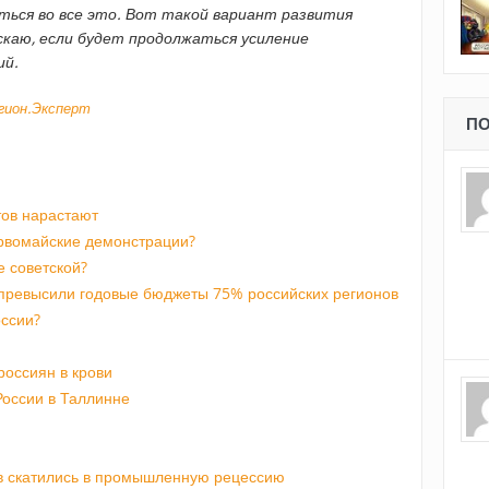
ься во все это. Вот такой вариант развития
скаю, если будет продолжаться усиление
ий.
егион.Эксперт
ПО
тов нарастают
рвомайские демонстрации?
 советской?
превысили годовые бюджеты 75% российских регионов
оссии?
россиян в крови
России в Таллинне
в скатились в промышленную рецессию