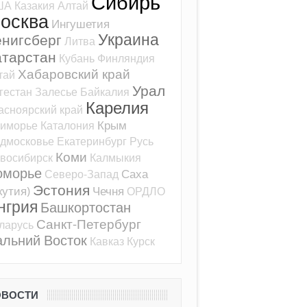
Сибирь
ША
Казакия
Алтай
осква
Ингушетия
Украина
ёнигсберг
Литва
атарстан
Кубань
Финляндия
Хабаровский край
тай
Урал
гестан
Залесье
Байкалия
Карелия
асноярский край
Крым
иморье
Каталония
дмосковье
Екатеринбург
Русь
Коми
восибирск
Калмыкия
оморье
Саха
Северо-Запад
Эстония
кутия)
Чечня
ОРДЛО
нгрия
Башкортостан
Санкт-Петербург
ларусь
альний Восток
Кавказ
Курск
ОВОСТИ