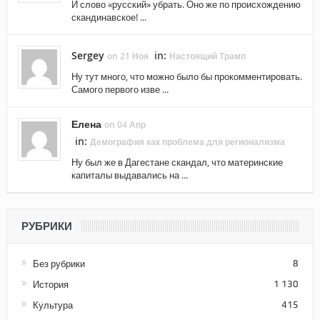
И слово «русский» убрать. Оно же по происхождению
скандинавское! ...
Sergey
in:
on 21 Ноя
Настоящий Трамп
Ну тут много, что можно было бы прокомментировать.
Самого первого изве ...
Елена
on 04 Апр
in:
Демография как проблема для регионализма
Ну был же в Дагестане скандал, что материнские
капиталы выдавались на ...
РУБРИКИ
Без рубрики
8
История
1 130
Культура
415