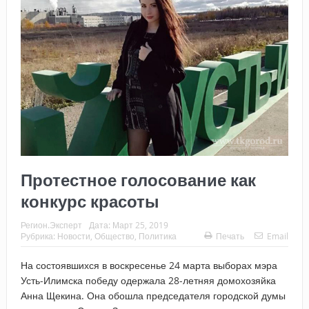
Протестное голосование как
конкурс красоты
Регион.Эксперт
Дата:
Март 25, 2019
Рубрика:
Новости
,
Общество
,
Политика
Печать
Email
На состоявшихся в воскресенье 24 марта выборах мэра
Усть-Илимска победу одержала 28-летняя домохозяйка
Анна Щекина. Она обошла председателя городской думы