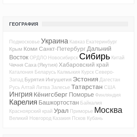
ГЕОГРАФИЯ
Украина
Подмосковье
Кавказ
Екатеринбург
Дальний
Коми
Санкт-Петербург
Крым
Сибирь
Восток
ОРДЛО
Новосибирск
Китай
Хабаровский край
Чечня
Саха (Якутия)
Каталония
Беларусь
Калмыкия
Курск
Северо-
Эстония
Бурятия
Ингушетия
Запад
Дагестан
Татарстан
Русь
Алтай
Литва
Залесье
США
Ингрия
Кёнигсберг
Поморье
Финляндия
Карелия
Башкортостан
Байкалия
Москва
Урал
Красноярский край
Приморье
Великий Новгород
Казакия
Псков
Кубань