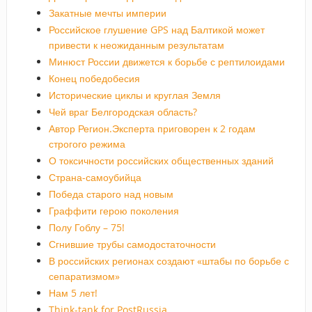
Закатные мечты империи
Российское глушение GPS над Балтикой может
привести к неожиданным результатам
Минюст России движется к борьбе с рептилоидами
Конец победобесия
Исторические циклы и круглая Земля
Чей враг Белгородская область?
Автор Регион.Эксперта приговорен к 2 годам
строгого режима
О токсичности российских общественных зданий
Страна-самоубийца
Победа старого над новым
Граффити герою поколения
Полу Гоблу – 75!
Сгнившие трубы самодостаточности
В российских регионах создают «штабы по борьбе с
сепаратизмом»
Нам 5 лет!
Think-tank for PostRussia