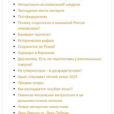
Авторитарно-колониальный синдром
Запоздалая месть империи
Постфедерализм
Почему социология в нынешней России
невозможна?
Бумеранг прилетел
Историческая рифма
Сохранится ли Псков?
Харакири в Воронеже
Диалектика. Есть ли перспективы у региональных
говоров?
Из губернаторок – в дискредитаторки?
Крым открывает летний сезон 2024
Призрак оперы
Как распадается «особая зона»?
Пекинско-московская метрополия и ее
дальневосточные колонии
Новые имперские наместники
День Европы vs. День Победы