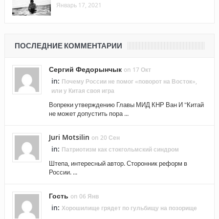
Январь 17, 2021
ПОСЛЕДНИЕ КОММЕНТАРИИ
Сергий Федорынчык
on 17 Окт
in:
Почему России не помог «поворот на Восток»,
или у Китая своя игра
Вопреки утверждению Главы МИД КНР Ван И "Китай
не может допустить пора ...
Juri Motsilin
on 20 Сен
in:
Патриотизм как стокгольмский синдром
Штепа, интересный автор. Сторонник реформ в
России. ...
Гость
on 06 Янв
in:
Хорошилище грядет по гульбищу на позорище