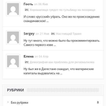
Гость
on 06 Янв
in:
Хорошилище грядет по гульбищу на позорище
И слово «русский» убрать. Оно же по происхождению
скандинавское! ...
Sergey
in:
on 21 Ноя
Настоящий Трамп
Ну тут много, что можно было бы прокомментировать.
Самого первого изве ...
Елена
on 04 Апр
in:
Демография как проблема для регионализма
Ну был же в Дагестане скандал, что материнские
капиталы выдавались на ...
РУБРИКИ
Без рубрики
8