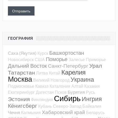
ГЕОГРАФИЯ
Башкортостан
Саха (Якутия)
Курск
Поморье
Новосибирск
США
Залесье
Приморье
Урал
Дальний Восток
Санкт-Петербург
Карелия
Татарстан
Литва
Китай
Москва
Украина
Великий Новгород
Подмосковье
Кавказ
Каталония
Алтай
Казакия
Бурятия
Екатеринбург
Дагестан
Псков
Русь
Сибирь
Ингрия
Эстония
Финляндия
Кёнигсберг
Кубань
Северо-Запад
Байкалия
Хабаровский край
Чечня
Калмыкия
Беларусь