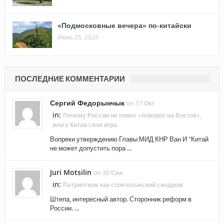
«Подмосковные вечера» по-китайски
Июнь 05, 2024
ПОСЛЕДНИЕ КОММЕНТАРИИ
Сергий Федорынчык
on 17 Окт
in:
Почему России не помог «поворот на Восток»,
или у Китая своя игра
Вопреки утверждению Главы МИД КНР Ван И "Китай
не может допустить пора ...
Juri Motsilin
on 20 Сен
in:
Патриотизм как стокгольмский синдром
Штепа, интересный автор. Сторонник реформ в
России. ...