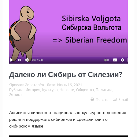
Далеко ли Сибирь от Силезии?
Ярослав Золотарёв
Дата:
Июнь 16, 2021
Рубрика:
История
,
Культура
,
Новости
,
Общество
,
Политика
,
Этника
Печать
Email
Активисты силезского национально-культурного движения
решили поддержать сибиряков и сделали клип о
сибирском языке: