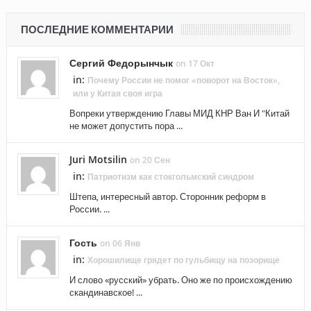
ПОСЛЕДНИЕ КОММЕНТАРИИ
Сергий Федорынчык
on 17 Окт
in:
Почему России не помог «поворот на Восток»,
или у Китая своя игра
Вопреки утверждению Главы МИД КНР Ван И "Китай
не может допустить пора ...
Juri Motsilin
on 20 Сен
in:
Патриотизм как стокгольмский синдром
Штепа, интересный автор. Сторонник реформ в
России. ...
Гость
on 06 Янв
in:
Хорошилище грядет по гульбищу на позорище
И слово «русский» убрать. Оно же по происхождению
скандинавское! ...