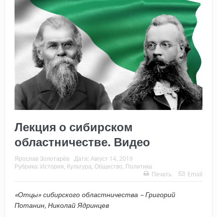
Лекция о сибирском
областничестве. Видео
Ярослав Золотарёв
Дата:
Август 14, 2019
Рубрика:
История
,
Культура
,
Общество
,
Политика
Печать
Email
«Отцы» сибирского областничества – Григорий
Потанин, Николай Ядринцев