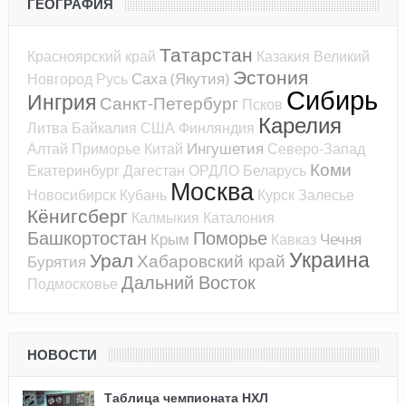
ГЕОГРАФИЯ
Татарстан
Красноярский край
Казакия
Великий
Эстония
Саха (Якутия)
Новгород
Русь
Сибирь
Ингрия
Санкт-Петербург
Псков
Карелия
Литва
Байкалия
США
Финляндия
Ингушетия
Алтай
Приморье
Китай
Северо-Запад
Коми
Екатеринбург
Дагестан
ОРДЛО
Беларусь
Москва
Новосибирск
Кубань
Курск
Залесье
Кёнигсберг
Калмыкия
Каталония
Башкортостан
Поморье
Крым
Чечня
Кавказ
Украина
Урал
Хабаровский край
Бурятия
Дальний Восток
Подмосковье
НОВОСТИ
Таблица чемпионата НХЛ