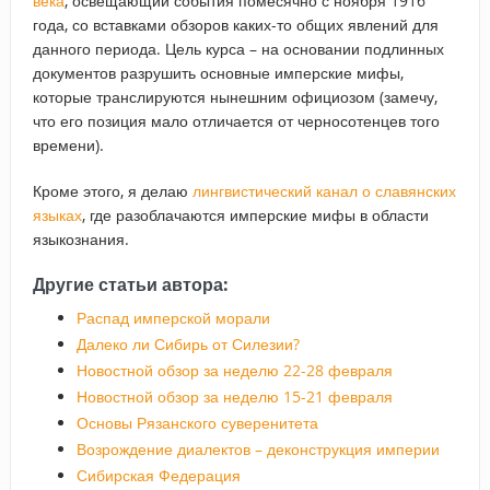
века
, освещающий события помесячно с ноября 1916
года, со вставками обзоров каких-то общих явлений для
данного периода. Цель курса – на основании подлинных
документов разрушить основные имперские мифы,
которые транслируются нынешним официозом (замечу,
что его позиция мало отличается от черносотенцев того
времени).
Кроме этого, я делаю
лингвистический канал о славянских
языках
, где разоблачаются имперские мифы в области
языкознания.
Другие статьи автора:
Распад имперской морали
Далеко ли Сибирь от Силезии?
Новостной обзор за неделю 22-28 февраля
Новостной обзор за неделю 15-21 февраля
Основы Рязанского суверенитета
Возрождение диалектов – деконструкция империи
Сибирская Федерация