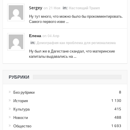
Sergey
in:
on 21 Ноя
Настоящий Трамп
Ну тут много, что можно было бы прокомментировать.
Самого первого изве ...
Елена
on 04 Апр
in:
Демография как проблема для регионализма
Ну был же в Дагестане скандал, что материнские
капиталы выдавались на ...
РУБРИКИ
Без рубрики
8
История
1 130
Культура
415
Новости
488
Общество
1 693